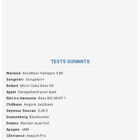
TESTS SUIVANTS
Warwick
RockBass Vampyre 4 BK
Songsterr
Songsterr+
Roland
Micro Cube Bass RX
Apple
Garageband pour Ipad
Electro Harmonix
Bass BIG MUFF ?
Chillbass
Angora Jazzbass
Seymour Duncan
SJB-3
Duesenberg
Bassbucker
Delano
Xtender dual Coil
Apogee
JAM
CEntrance
Axeport Pro