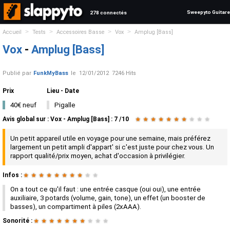
Sweepyto Guitare
278 connectés
>
>
>
>
Accueil
Tests
Accessoires Basse
Vox
Amplug [Bass]
Vox
-
Amplug [Bass]
Publié par
FunkMyBass
le
12/01/2012
7246 Hits
Prix
Lieu - Date
40€ neuf
Pigalle
Avis global
sur :
Vox - Amplug [Bass]
:
7
/
10
★
★
★
★
★
★
★
★
★
★
Un petit appareil utile en voyage pour une semaine, mais préférez
largement un petit ampli d'appart' si c'est juste pour chez vous. Un
rapport qualité/prix moyen, achat d'occasion à privilégier.
Infos :
★
★
★
★
★
★
★
★
★
★
On a tout ce qu'il faut : une entrée casque (oui oui), une entrée
auxiliaire, 3 potards (volume, gain, tone), un effet (un booster de
basses), un compartiment à piles (2xAAA).
Sonorité :
★
★
★
★
★
★
★
★
★
★