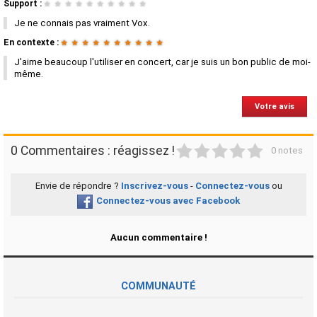
Support :
★
★
★
★
★
★
★
★
★
★
Je ne connais pas vraiment Vox.
En contexte :
★
★
★
★
★
★
★
★
★
★
J'aime beaucoup l'utiliser en concert, car je suis un bon public de moi-
même.
Votre avis
1
2
3
4
5
0 Commentaires : réagissez !
0 notes
Envie de répondre ?
Inscrivez-vous
-
Connectez-vous
ou
Connectez-vous avec Facebook
Aucun commentaire !
COMMUNAUTÉ