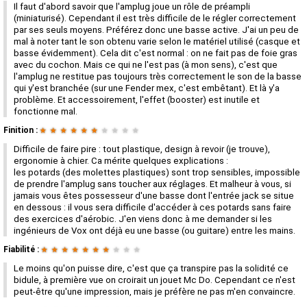
Il faut d'abord savoir que l'amplug joue un rôle de préampli
(miniaturisé). Cependant il est très difficile de le régler correctement
par ses seuls moyens. Préférez donc une basse active. J'ai un peu de
mal à noter tant le son obtenu varie selon le matériel utilisé (casque et
basse évidemment). Cela dit c'est normal : on ne fait pas de foie gras
avec du cochon. Mais ce qui ne l'est pas (à mon sens), c'est que
l'amplug ne restitue pas toujours très correctement le son de la basse
qui y'est branchée (sur une Fender mex, c'est embêtant). Et là y'a
problème. Et accessoirement, l'effet (booster) est inutile et
fonctionne mal.
Finition :
★
★
★
★
★
★
★
★
★
★
Difficile de faire pire : tout plastique, design à revoir (je trouve),
ergonomie à chier. Ca mérite quelques explications :
les potards (des molettes plastiques) sont trop sensibles, impossible
de prendre l'amplug sans toucher aux réglages. Et malheur à vous, si
jamais vous êtes possesseur d'une basse dont l'entrée jack se situe
en dessous : il vous sera difficile d'accéder à ces potards sans faire
des exercices d'aérobic. J'en viens donc à me demander si les
ingénieurs de Vox ont déjà eu une basse (ou guitare) entre les mains.
Fiabilité :
★
★
★
★
★
★
★
★
★
★
Le moins qu'on puisse dire, c'est que ça transpire pas la solidité ce
bidule, à première vue on croirait un jouet Mc Do. Cependant ce n'est
peut-être qu'une impression, mais je préfère ne pas m'en convaincre.