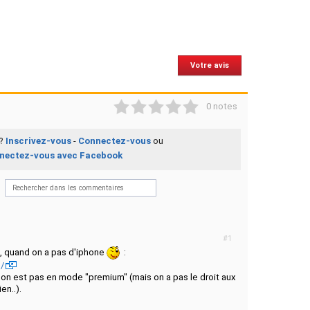
Votre avis
1
2
3
4
5
0 notes
 ?
Inscrivez-vous
-
Connectez-vous
ou
nectez-vous avec Facebook
#1
, quand on a pas d'iphone
:
/
 qu'on est pas en mode "premium" (mais on a pas le droit aux
en..).