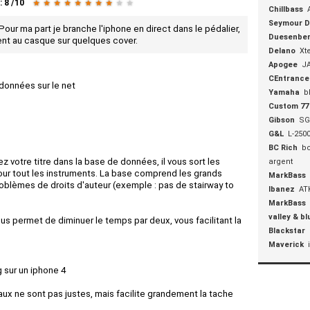
:
8
/
10
★
★
★
★
★
★
★
★
★
★
Chillbass
Seymour 
 Pour ma part je branche l'iphone en direct dans le pédalier,
Duesenbe
ent au casque sur quelques cover.
Delano
Xt
Apogee
J
CEntrance
données sur le net
Yamaha
b
Custom 77
Gibson
SG
G&L
L-2500
BC Rich
bc
z votre titre dans la base de données, il vous sort les
argent
pour tout les instruments. La base comprend les grands
MarkBass
oblèmes de droits d'auteur (exemple : pas de stairway to
Ibanez
AT
MarkBass
valley & bl
s permet de diminuer le temps par deux, vous facilitant la
Blackstar
Maverick
 sur un iphone 4
ux ne sont pas justes, mais facilite grandement la tache