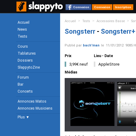
Connexion
Connexion
Inscription
>
>
>
Accueil
Tests
Accessoires Basse
Son
Accueil
News
Songsterr
-
Songsterr+
Tests
Publié par
bach'man
le
11/01/2012
9085 H
Cours
Tablatures
Prix
Lieu - Date
Dossiers
3,99€ neuf
AppleStore
SlappytoZine
Médias
Forum
Bar
Concerts
Annonces Matos
Annonces Musiciens
Plus ▼