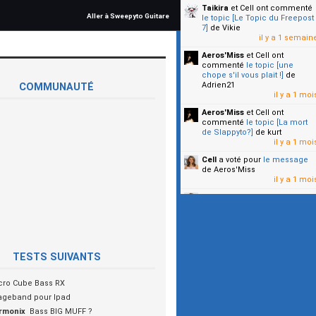
Taikira
et Cell
ont commenté
Aller à Sweepyto Guitare
le topic [Le Topic du Freepost
7]
de Vikie
il y a 1 semain
Aeros'Miss
et Cell
ont
commenté
le topic [une
chope s'il vous plait !]
de
Adrien21
COMMUNAUTÉ
il y a 1 moi
Aeros'Miss
et Cell
ont
commenté
le topic [La mort
de Slappyto?]
de kurt
il y a 1 moi
Cell
a voté pour
le message
de Aeros'Miss
il y a 1 moi
Cell
a voté pour
le message
de Malicia
il y a 1 moi
▼
TESTS SUIVANTS
cro Cube Bass RX
ageband pour Ipad
rmonix
Bass BIG MUFF ?