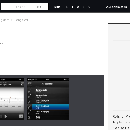
Nuit
B
E
A
D
G
233 connectés
>
gsterr
Songsterr+
its
Roland
Mi
Apple
Gar
Electro Ha