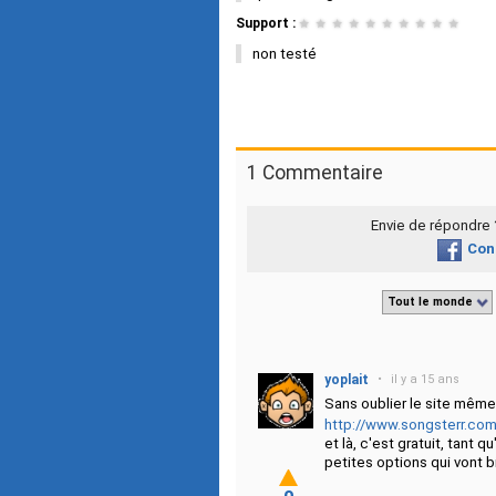
Support :
★
★
★
★
★
★
★
★
★
★
non testé
1 Commentaire
Envie de répondre
Con
Tout le monde
yoplait
•
il y a 15 ans
Sans oublier le site même
http://www.songsterr.com
et là, c'est gratuit, tant
petites options qui vont bi