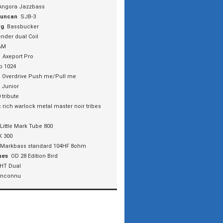
Angora Jazzbass
Duncan
SJB-3
rg
Bassbucker
ender dual Coil
AM
Axeport Pro
b 1024
Overdrive Push me/Pull me
 Junior
 tribute
 rich warlock metal master noir tribes
Little Mark Tube 800
K 300
Markbass standard 104HF 8ohm
ues
OD 28 Edition Bird
HT Dual
inconnu