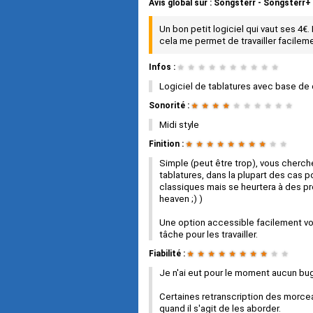
Avis global
sur :
Songsterr - Songsterr+
Un bon petit logiciel qui vaut ses 4€.
cela me permet de travailler facilem
Infos :
★
★
★
★
★
★
★
★
★
★
Logiciel de tablatures avec base de 
Sonorité :
★
★
★
★
★
★
★
★
★
★
Midi style
Finition :
★
★
★
★
★
★
★
★
★
★
Simple (peut être trop), vous cherche
tablatures, dans la plupart des cas 
classiques mais se heurtera à des pr
heaven ;) )
Une option accessible facilement vou
tâche pour les travailler.
Fiabilité :
★
★
★
★
★
★
★
★
★
★
Je n'ai eut pour le moment aucun bug
Certaines retranscription des morcea
quand il s'agit de les aborder.