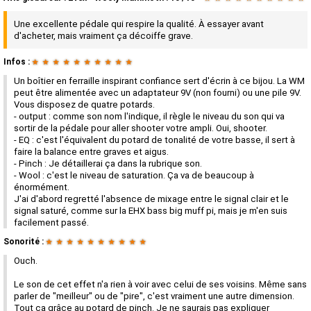
Une excellente pédale qui respire la qualité. À essayer avant
d'acheter, mais vraiment ça décoiffe grave.
Infos :
★
★
★
★
★
★
★
★
★
★
Un boîtier en ferraille inspirant confiance sert d'écrin à ce bijou. La WM
peut être alimentée avec un adaptateur 9V (non fourni) ou une pile 9V.
Vous disposez de quatre potards.
- output : comme son nom l'indique, il règle le niveau du son qui va
sortir de la pédale pour aller shooter votre ampli. Oui, shooter.
- EQ : c'est l'équivalent du potard de tonalité de votre basse, il sert à
faire la balance entre graves et aigus.
- Pinch : Je détaillerai ça dans la rubrique son.
- Wool : c'est le niveau de saturation. Ça va de beaucoup à
énormément.
J'ai d'abord regretté l'absence de mixage entre le signal clair et le
signal saturé, comme sur la EHX bass big muff pi, mais je m'en suis
facilement passé.
Sonorité :
★
★
★
★
★
★
★
★
★
★
Ouch.
Le son de cet effet n'a rien à voir avec celui de ses voisins. Même sans
parler de "meilleur" ou de "pire", c'est vraiment une autre dimension.
Tout ça grâce au potard de pinch. Je ne saurais pas expliquer