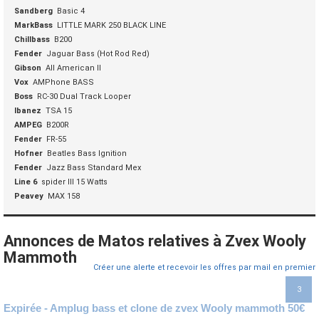
Sandberg
Basic 4
MarkBass
LITTLE MARK 250 BLACK LINE
Chillbass
B200
Fender
Jaguar Bass (Hot Rod Red)
Gibson
All American II
Vox
AMPhone BASS
Boss
RC-30 Dual Track Looper
Ibanez
TSA 15
AMPEG
B200R
Fender
FR-55
Hofner
Beatles Bass Ignition
Fender
Jazz Bass Standard Mex
Line 6
spider III 15 Watts
Peavey
MAX 158
Annonces de Matos relatives à Zvex Wooly
Mammoth
Créer une alerte et recevoir les offres par mail en premier
3
Expirée - Amplug bass et clone de zvex Wooly mammoth 50€