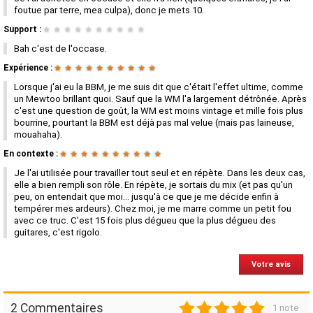
foutue par terre, mea culpa), donc je mets 10.
Support :
★
★
★
★
★
★
★
★
★
★
Bah c'est de l'occase.
Expérience :
★
★
★
★
★
★
★
★
★
★
Lorsque j'ai eu la BBM, je me suis dit que c'était l'effet ultime, comme
un Mewtoo brillant quoi. Sauf que la WM l'a largement détrônée. Après
c'est une question de goût, la WM est moins vintage et mille fois plus
bourrine, pourtant la BBM est déjà pas mal velue (mais pas laineuse,
mouahaha).
En contexte :
★
★
★
★
★
★
★
★
★
★
Je l'ai utilisée pour travailler tout seul et en répète. Dans les deux cas,
elle a bien rempli son rôle. En répète, je sortais du mix (et pas qu'un
peu, on entendait que moi... jusqu'à ce que je me décide enfin à
tempérer mes ardeurs). Chez moi, je me marre comme un petit fou
avec ce truc. C'est 15 fois plus dégueu que la plus dégueu des
guitares, c'est rigolo.
Votre avis
1
2
3
4
5
2 Commentaires
1 note