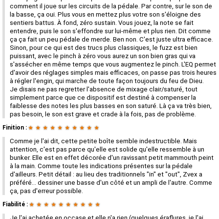
comment il joue sur les circuits de la pédale. Par contre, sur le son de
la basse, ça oui. Plus vous en mettez plus votre son s'éloigne des
sentiers battus. À fond, zéro sustain. Vous jouez, la note se fait
entendre, puis le son s'effondre sur lui-même et plus rien. Dit comme
ça ça fait un peu pédale de merde. Ben non. C'est juste ultra efficace.
Sinon, pour ce qui est des trucs plus classiques, le fuzz est bien
puissant, avec le pinch à zéro vous aurez un son bien gras qui va
s'assécher en même temps que vous augmentez le pinch. L'EQ permet
d'avoir des réglages simples mais efficaces, on passe pas trois heures
à régler l'engin, qui marche de toute façon toujours du feu de Dieu.
Je disais ne pas regretter l'absence de mixage clair/saturé, tout
simplement parce que ce dispositif est destiné à compenser la
faiblesse des notes les plus basses en son saturé. Là ça va très bien,
pas besoin, le son est grave et crade à la fois, pas de problème.
Finition :
★
★
★
★
★
★
★
★
★
★
Comme je l'ai dit, cette petite boîte semble indestructible. Mais
attention, c'est pas parce qu'elle est solide qu'elle ressemble à un
bunker. Elle est en effet décorée d'un ravissant petit mammouth peint
à la main. Comme toute les indications présentes sur la pédale
d'ailleurs. Petit détail : au lieu des traditionnels "in" et "out", Zvex a
préféré... dessiner une basse d'un côté et un ampli de l'autre. Comme
ça, pas d'erreur possible.
Fiabilité :
★
★
★
★
★
★
★
★
★
★
Je l'ai achetée en occase et elle n'a rien (quelques éraflures, je l'ai