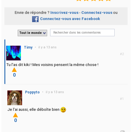
Envie de répondre ?
Inscrivez-vous
-
Connectez-vous
ou
Connectez-vous avec Facebook
Tout le monde
Timy
•
il y a 13 ans
#2
Tu l'as dit kiki ! Mes voisins pensent la même chose !
0
Poppyto
•
il y a 13 ans
#1
Je l'ai aussi, elle déboîte bien
0