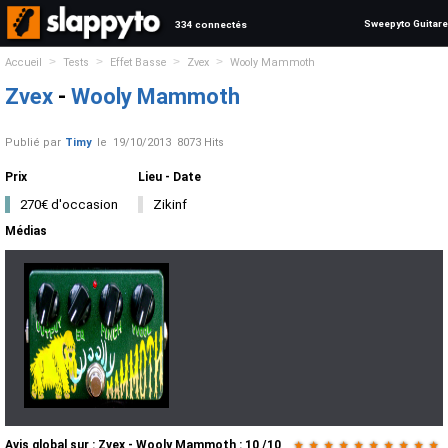
Sweepyto Guitare
334 connectés
>
>
>
>
Accueil
Tests
Effet Basse
Zvex
Wooly Mammoth
Zvex
-
Wooly Mammoth
Publié par
Timy
le
19/10/2013
8073 Hits
Prix
Lieu - Date
270€ d'occasion
Zikinf
Médias
Avis global
sur :
Zvex - Wooly Mammoth
:
10
/
10
★
★
★
★
★
★
★
★
★
★