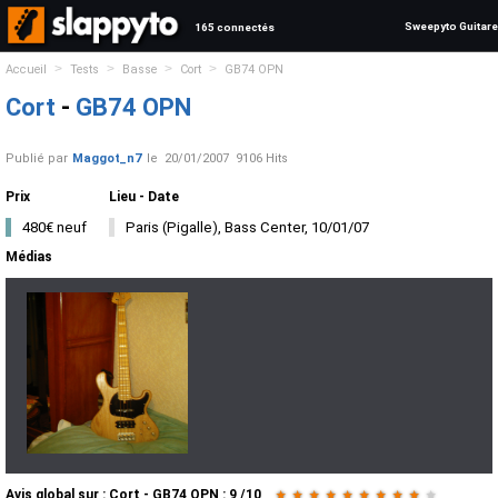
Sweepyto Guitare
165 connectés
>
>
>
>
Accueil
Tests
Basse
Cort
GB74 OPN
Cort
-
GB74 OPN
Publié par
Maggot_n7
le
20/01/2007
9106 Hits
Prix
Lieu - Date
480€ neuf
Paris (Pigalle), Bass Center, 10/01/07
Médias
Avis global
sur :
Cort - GB74 OPN
:
9
/
10
★
★
★
★
★
★
★
★
★
★