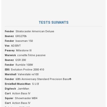
TESTS SUIVANTS
Fender
Stratocaster American Deluxe
Ibanez
GRG270b
Fender
bassman 150
Vox
AD30VT
Peavey
Milestone III
Warwick
corvette frêne passive
Ibanez
GSR 200
Fender
Rumble 100W
EBS
Evolution Proline 2000 410
Marshall
Valvestate vs100
Fender
60th Anniversary Standard Precision Bass®
ErnieBall MusicMan
S.U.B
Digitech
JamMan
Cort
Action Bass IV
Squier
Showmaster MB4
Cort
Action Bass IV