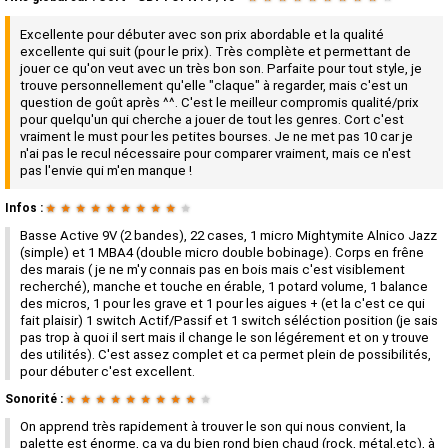
Excellente pour débuter avec son prix abordable et la qualité
excellente qui suit (pour le prix). Très complète et permettant de
jouer ce qu'on veut avec un très bon son. Parfaite pour tout style, je
trouve personnellement qu'elle "claque" à regarder, mais c'est un
question de goût après ^^. C'est le meilleur compromis qualité/prix
pour quelqu'un qui cherche a jouer de tout les genres. Cort c'est
vraiment le must pour les petites bourses. Je ne met pas 10 car je
n'ai pas le recul nécessaire pour comparer vraiment, mais ce n'est
pas l'envie qui m'en manque !
Infos :
★
★
★
★
★
★
★
★
★
★
Basse Active 9V (2 bandes), 22 cases, 1 micro Mightymite Alnico Jazz
(simple) et 1 MBA4 (double micro double bobinage). Corps en frêne
des marais ( je ne m'y connais pas en bois mais c'est visiblement
recherché), manche et touche en érable, 1 potard volume, 1 balance
des micros, 1 pour les grave et 1 pour les aigues + (et la c'est ce qui
fait plaisir) 1 switch Actif/Passif et 1 switch séléction position (je sais
pas trop à quoi il sert mais il change le son légérement et on y trouve
des utilités). C'est assez complet et ca permet plein de possibilités,
pour débuter c'est excellent.
Sonorité :
★
★
★
★
★
★
★
★
★
★
On apprend très rapidement à trouver le son qui nous convient, la
palette est énorme, ça va du bien rond bien chaud (rock, métal,etc), à