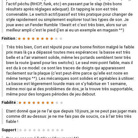
l'actif péchu (RHCP, funk, etc) en passant par le slap (très bons
résultats après réglages adequat). En tapping le son est très
convenable. Le switch actif/passif est très pratique pour changer de
style rapidement ou simplement explorer tout les types de son. Je
joue avec un Fender Rumble 15watt et c'est très bien, alors sur un
meilleur ampli c'est le pied (j'en ai eu un exemple en magasin ^^)
Finition :
★
★
★
★
★
★
★
★
★
★
Très très bien, Cort est réputé pour une bonne finition malgré le faible
prix mais là ça a dépassé toutes mes espérances: la basse est très
belle et a l'air vraiment solide, même les potards semblent tenir très
bien la route (pareil pour les switchs). Le seul mini-point faible, mais il
est du à ce model: ce sont les traces de doigts qui apparaissent
facilement sur la plaque (c'est peut-être parce qu'elle est noire en
même temps ^^). Les mécaniques sont solides et agréables à utiliser.
La basse est légerement lourde mais on s'y habitue en 1 semaine,
même moi qui ai des problèmes de dos, je la trouve très supportable,
même pour des longues périodes de jeu debout.
Fiabilité :
★
★
★
★
★
★
★
★
★
★
Etant donné que je ne l'ai que depuis 10 jours, je ne peut pas juger mais
comme dit au-dessus: je ne me fais pas de soucis, ca à l'air très très
fiable !
Support :
★
★
★
★
★
★
★
★
★
★