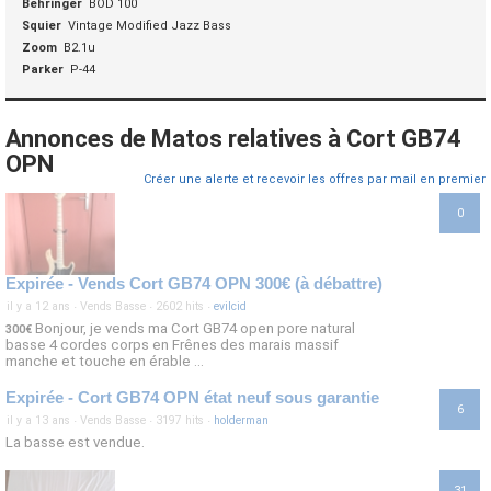
Behringer
BOD 100
Squier
Vintage Modified Jazz Bass
Zoom
B2.1u
Parker
P-44
Annonces de Matos relatives à Cort GB74
OPN
Créer une alerte et recevoir les offres par mail en premier
0
Expirée - Vends Cort GB74 OPN 300€ (à débattre)
il y a 12 ans
·
Vends Basse
·
2602 hits
·
evilcid
Bonjour, je vends ma Cort GB74 open pore natural
300€
basse 4 cordes corps en Frênes des marais massif
manche et touche en érable ...
Expirée - Cort GB74 OPN état neuf sous garantie
6
il y a 13 ans
·
Vends Basse
·
3197 hits
·
holderman
La basse est vendue.
31