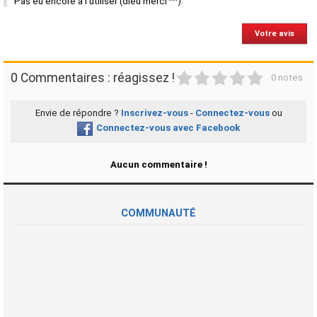
Pas eu encore à l'utiliser (dieu merci ^^).
Votre avis
1
2
3
4
5
0 Commentaires : réagissez !
0 notes
Envie de répondre ?
Inscrivez-vous
-
Connectez-vous
ou
Connectez-vous avec Facebook
Aucun commentaire !
COMMUNAUTÉ