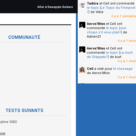
Taikira
et Cell
ont commenté
Aller à Sweepyto Guitare
le topic [Le Topic du Freepost
7]
de Vikie
il y a 1 semain
Aeros'Miss
et Cell
ont
commenté
le topic [une
chope s'il vous plait !]
de
Adrien21
COMMUNAUTÉ
il y a 1 moi
Aeros'Miss
et Cell
ont
commenté
le topic [La mort
de Slappyto?]
de kurt
il y a 1 moi
Cell
a voté pour
le message
de Aeros'Miss
il y a 1 moi
Cell
a voté pour
le message
de Malicia
il y a 1 moi
▼
TESTS SUIVANTS
yline 5502
00B