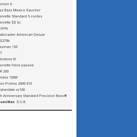
omen 6
zz Bass Mexico Gaucher
orvette Standard 5 cordes
orvette $$ 5c
 OPN
ratocaster American Deluxe
G270b
ssman 150
VT
lestone III
orvette frêne passive
R 200
mble 100W
ion Proline 2000 410
alvestate vs100
th Anniversary Standard Precision Bass®
MusicMan
S.U.B