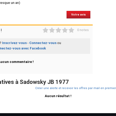
presque un an)
Votre avis
1
2
3
4
5
!
0 notes
 ?
Inscrivez-vous
-
Connectez-vous
ou
nectez-vous avec Facebook
Aucun commentaire !
atives à Sadowsky JB 1977
Créer une alerte et recevoir les offres par mail en premier
Aucun résultat !