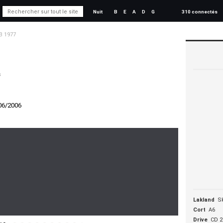
Nuit
B
E
A
D
G
310 connectés
B 1977
s
06/2006
Lakland
Sk
Cort
A6
Drive
CD 2