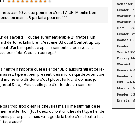
10
★
★
★
★
★
★
★
★
★
★
Schecter
Fender
Ja
 mets pas 10 vu que pour moi c'est LA JB! M'enfin bon,
Warwick
C
prise en main. JB parfaite pour moi ^^
Warwick
C
Cort
GB74
Fender
St
dur de savoir :P Touche sûrement érable 21 frettes. Un
Ibanez
GR
rd de tone. Enfin bref c'est une JB quoi! Confort tip top
Fender
ba
eul. J'ai fais quelque aplanissements à ce niveau là,
asse possible. C'est un pur régal!
Vox
AD30
Peavey
Mi
Warwick
c
r entre n'importe quelle Fender JB d'aujourd'hui et celle-
Ibanez
GS
rain assez typé et bien présent, des micros qui dépotent bien.
Fender
Ru
and même une JB donc c'est plutôt funk and co mais je
EBS
Evolut
(métal & co). Puis quelle joie d'entendre un son très
Marshall
V
Fender
60
ErnieBall 
pas trop trop c'est le chevalet mais il me suffirait de le
nd même attention (tout ceux qui ont un chevalet type Fender
nis par ci par là mais vu l'âge de la bête c'est tout-à-fait
intage aussi!