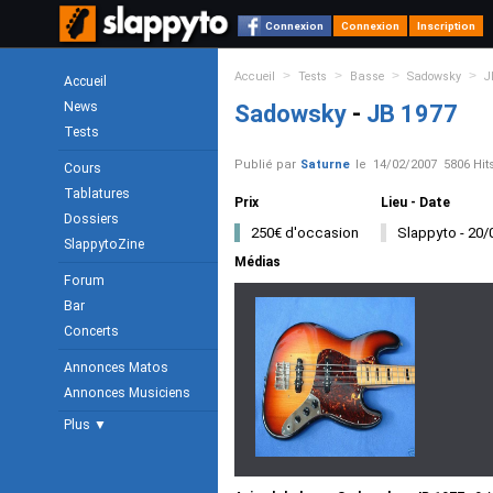
Connexion
Connexion
Inscription
>
>
>
>
Accueil
Tests
Basse
Sadowsky
J
Accueil
News
Sadowsky
-
JB 1977
Tests
Publié par
Saturne
le
14/02/2007
5806 Hit
Cours
Tablatures
Prix
Lieu - Date
Dossiers
250€ d'occasion
Slappyto - 20/
SlappytoZine
Médias
Forum
Bar
Concerts
Annonces Matos
Annonces Musiciens
Plus ▼