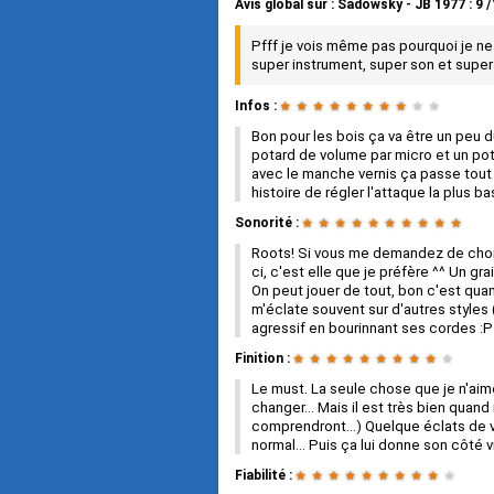
Avis global
sur :
Sadowsky - JB 1977
:
9
/
Pfff je vois même pas pourquoi je ne
super instrument, super son et super 
Infos :
★
★
★
★
★
★
★
★
★
★
Bon pour les bois ça va être un peu 
potard de volume par micro et un pota
avec le manche vernis ça passe tout s
histoire de régler l'attaque la plus b
Sonorité :
★
★
★
★
★
★
★
★
★
★
Roots! Si vous me demandez de choisi
ci, c'est elle que je préfère ^^ Un g
On peut jouer de tout, bon c'est qu
m'éclate souvent sur d'autres styles 
agressif en bourinnant ses cordes :P
Finition :
★
★
★
★
★
★
★
★
★
★
Le must. La seule chose que je n'aime 
changer... Mais il est très bien qua
comprendront...) Quelque éclats de ver
normal... Puis ça lui donne son côté v
Fiabilité :
★
★
★
★
★
★
★
★
★
★