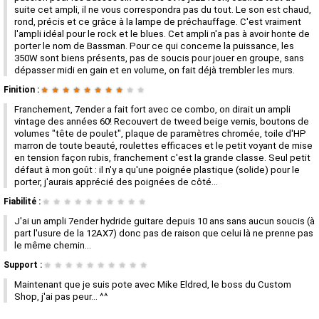
suite cet ampli, il ne vous correspondra pas du tout. Le son est chaud,
rond, précis et ce grâce à la lampe de préchauffage. C'est vraiment
l'ampli idéal pour le rock et le blues. Cet ampli n'a pas à avoir honte de
porter le nom de Bassman. Pour ce qui concerne la puissance, les
350W sont biens présents, pas de soucis pour jouer en groupe, sans
dépasser midi en gain et en volume, on fait déjà trembler les murs.
Finition :
★
★
★
★
★
★
★
★
★
★
Franchement, 7ender a fait fort avec ce combo, on dirait un ampli
vintage des années 60! Recouvert de tweed beige vernis, boutons de
volumes "tête de poulet", plaque de paramètres chromée, toile d'HP
marron de toute beauté, roulettes efficaces et le petit voyant de mise
en tension façon rubis, franchement c'est la grande classe. Seul petit
défaut à mon goût : il n'y a qu'une poignée plastique (solide) pour le
porter, j'aurais apprécié des poignées de côté...
Fiabilité :
★
★
★
★
★
★
★
★
★
★
J'ai un ampli 7ender hydride guitare depuis 10 ans sans aucun soucis (à
part l'usure de la 12AX7) donc pas de raison que celui là ne prenne pas
le même chemin...
Support :
★
★
★
★
★
★
★
★
★
★
Maintenant que je suis pote avec Mike Eldred, le boss du Custom
Shop, j'ai pas peur... ^^