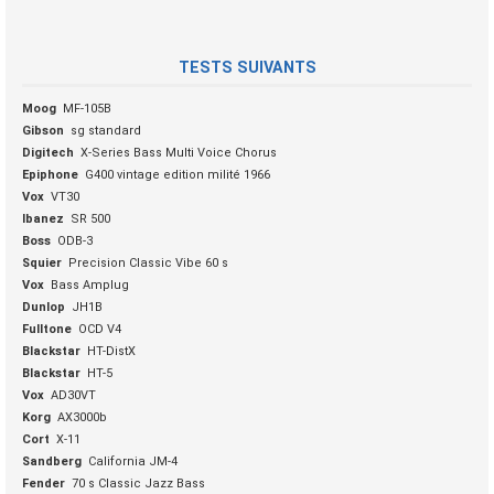
TESTS SUIVANTS
Moog
MF-105B
Gibson
sg standard
Digitech
X-Series Bass Multi Voice Chorus
Epiphone
G400 vintage edition milité 1966
Vox
VT30
Ibanez
SR 500
Boss
ODB-3
Squier
Precision Classic Vibe 60 s
Vox
Bass Amplug
Dunlop
JH1B
Fulltone
OCD V4
Blackstar
HT-DistX
Blackstar
HT-5
Vox
AD30VT
Korg
AX3000b
Cort
X-11
Sandberg
California JM-4
Fender
70 s Classic Jazz Bass