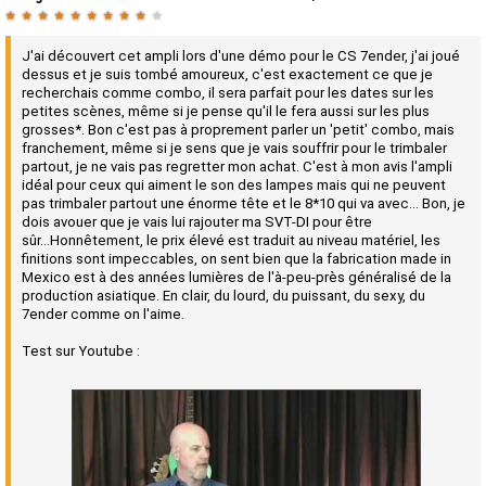
★
★
★
★
★
★
★
★
★
★
J'ai découvert cet ampli lors d'une démo pour le CS 7ender, j'ai joué
dessus et je suis tombé amoureux, c'est exactement ce que je
recherchais comme combo, il sera parfait pour les dates sur les
petites scènes, même si je pense qu'il le fera aussi sur les plus
grosses*. Bon c'est pas à proprement parler un 'petit' combo, mais
franchement, même si je sens que je vais souffrir pour le trimbaler
partout, je ne vais pas regretter mon achat. C'est à mon avis l'ampli
idéal pour ceux qui aiment le son des lampes mais qui ne peuvent
pas trimbaler partout une énorme tête et le 8*10 qui va avec... Bon, je
dois avouer que je vais lui rajouter ma SVT-DI pour être
sûr...Honnêtement, le prix élevé est traduit au niveau matériel, les
finitions sont impeccables, on sent bien que la fabrication made in
Mexico est à des années lumières de l'à-peu-près généralisé de la
production asiatique. En clair, du lourd, du puissant, du sexy, du
7ender comme on l'aime.
Test sur Youtube :