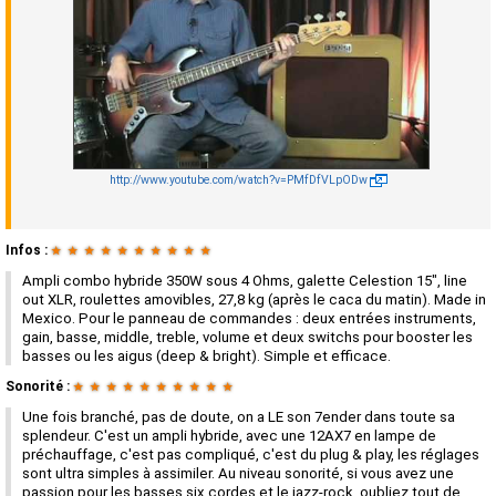
http://www.youtube.com/watch?v=PMfDfVLpODw
Infos :
★
★
★
★
★
★
★
★
★
★
Ampli combo hybride 350W sous 4 Ohms, galette Celestion 15", line
out XLR, roulettes amovibles, 27,8 kg (après le caca du matin). Made in
Mexico. Pour le panneau de commandes : deux entrées instruments,
gain, basse, middle, treble, volume et deux switchs pour booster les
basses ou les aigus (deep & bright). Simple et efficace.
Sonorité :
★
★
★
★
★
★
★
★
★
★
Une fois branché, pas de doute, on a LE son 7ender dans toute sa
splendeur. C'est un ampli hybride, avec une 12AX7 en lampe de
préchauffage, c'est pas compliqué, c'est du plug & play, les réglages
sont ultra simples à assimiler. Au niveau sonorité, si vous avez une
passion pour les basses six cordes et le jazz-rock, oubliez tout de