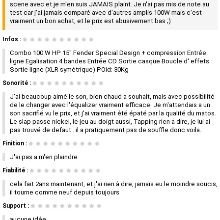
scene avec et je m'en suis JAMAIS plaint. Je n'ai pas mis de note au
test car j'ai jamais comparé avec d'autres amplis 100W mais c'est
vraiment un bon achat, et le prix est abusivement bas ;)
Infos :
★
★
★
★
★
★
★
★
★
★
Combo 100 W HP 15" Fender Special Design + compression Entrée
ligne Egalisation 4 bandes Entrée CD Sortie casque Boucle d' effets
Sortie ligne (XLR symétrique) POid: 30Kg
Sonorité :
★
★
★
★
★
★
★
★
★
★
J'ai beaucoup aimé le son, bien chaud a souhait, mais avec possibilité
de le changer avec l'équalizer vraiment efficace. Je m'attendais a un
son sacrifié vu le prix, et j'ai vraiment été épaté par la qualité du matos.
Le slap passe nickel, le jeu au doigt aussi, Tapping rien a dire, je lui ai
pas trouvé de defaut.. il a pratiquement pas de souffle donc voila.
Finition :
★
★
★
★
★
★
★
★
★
★
J'ai pas a m'en plaindre
Fiabilité :
★
★
★
★
★
★
★
★
★
★
cela fait 2ans maintenant, et j'ai rien à dire, jamais eu le moindre soucis,
il tourne comme neuf depuis toujours
Support :
★
★
★
★
★
★
★
★
★
★
aucune idée