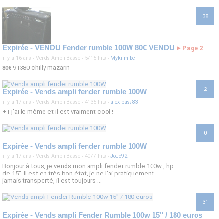
38
Expirée - VENDU Fender rumble 100W 80€ VENDU
Page 2
►
il y a 16 ans
·
Vends Ampli Basse
·
5715 hits
·
Myki mike
91380 chilly mazarin
80€
2
Expirée - Vends ampli fender rumble 100W
il y a 17 ans
·
Vends Ampli Basse
·
4135 hits
·
alex-bass83
+1 j'ai le même et il est vraiment cool !
0
Expirée - Vends ampli fender rumble 100W
il y a 17 ans
·
Vends Ampli Basse
·
4077 hits
·
JoJo92
Bonjour à tous, je vends mon ampli fender rumble 100w , hp
de 15''. Il est en très bon état, je ne l'ai pratiquement
jamais transporté, il est toujours ...
31
Expirée - Vends ampli Fender Rumble 100w 15" / 180 euros