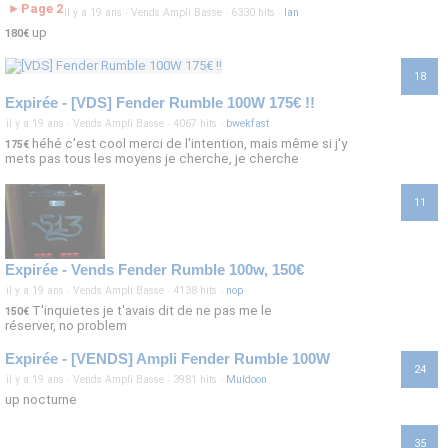
Page 2
►
il y a 19 ans
·
Vends Ampli Basse
·
6330 hits
·
Ian
up
180€
18
Expirée - [VDS] Fender Rumble 100W 175€ !!
il y a 19 ans
·
Vends Ampli Basse
·
4067 hits
·
bwekfast
héhé c'est cool merci de l'intention, mais même si j'y
175€
mets pas tous les moyens je cherche, je cherche
11
Expirée - Vends Fender Rumble 100w, 150€
il y a 19 ans
·
Vends Ampli Basse
·
4138 hits
·
nop
T'inquietes je t'avais dit de ne pas me le
150€
réserver, no problem
Expirée - [VENDS] Ampli Fender Rumble 100W
24
il y a 19 ans
·
Vends Ampli Basse
·
3981 hits
·
Muldoon
up nocturne
35