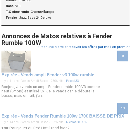
Ibanez
EDA 900
Boss
VF1
T.C electronic
Chorus/flanger
Fender
Jazz Bass 24 Deluxe
Annonces de Matos relatives à Fender
Rumble 100W
Créer une alerte et recevoir les offres par mail en premier
0
Expirée - Vends ampli Fender v3 100w rumble
il y a 11 ans
·
Vends Ampli Basse
·
2506 hits
·
Pascal33
Bonjour, Je vends un ampli Fender rumble 100 V3 comme
neuf (6mois) et utilisé 3x. Je le vends car je débute la
basse, mais en fait, j'arr...
13
Expirée - Vends Fender Rumble 100w 170€ BAISSE DE PRIX
il y a 14 ans
·
Vends Ampli Basse
·
3026 hits
·
Nicolas381735
Pour jouer du Red Hot il rend bien?
170€