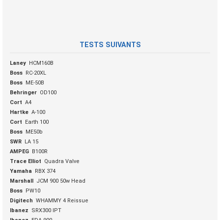
TESTS SUIVANTS
Laney
HCM160B
Boss
RC-20XL
Boss
ME-50B
Behringer
OD100
Cort
A4
Hartke
A-100
Cort
Earth 100
Boss
ME50b
SWR
LA 15
AMPEG
B100R
Trace Elliot
Quadra Valve
Yamaha
RBX 374
Marshall
JCM 900 50w Head
Boss
PW10
Digitech
WHAMMY 4 Reissue
Ibanez
SRX300 IPT