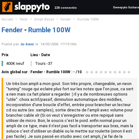
Sweepyto Guitare
228 connectés
>
>
>
>
Accueil
Tests
Ampli Basse
Fender
Rumble 100W
Fender
-
Rumble 100W
Publié par
Ju-bass
le
14/05/2006
11115 Hits
Prix
Lieu - Date
400€ neuf
Tours -37
Avis global
sur :
Fender - Rumble 100W
:
-
/
10
★
★
★
★
★
★
★
★
★
★
Un très bon ampli a mon gout. Son très propre, changeable, un neon
"tuning" rouge qui eclaire plus fort sur les notes que l'on joue, ca sert
a rien mais ca fait plaisir a regarder :) Il y a de nombreuses options
"utile": choix actif/passif, diminution automatique des middles,
incorporation d'une boucle d'effet, entrée pour brancher un lecteur
cd ou autre (ex: samples), sortie directe de l'ampli avec volume pour
brancher cable xlr (Si on veut s'enregistrer ou etre repiqué sans
utiliser de micro. Bon, le soucis c'est le poid..enfin normal pour un
ampli de ce type, mais il n'est pas facil a transporter aux bras, mais la
soluce c'est d'utiliser un diable ou le mettre sur roulette (sinon il est
pas facile). Je suis passé en studio avec cet ampli, j'ai fai de la