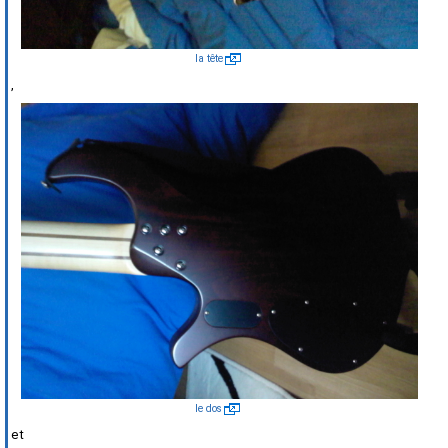
la tête
,
le dos
et