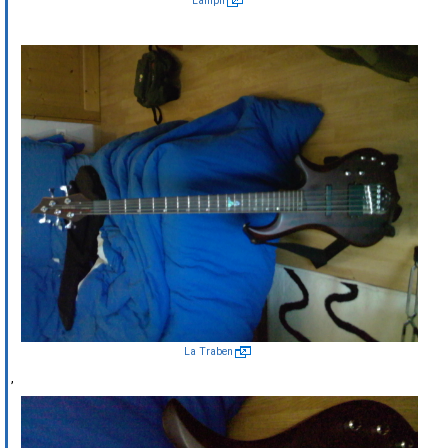
L'ampli
La Traben
,