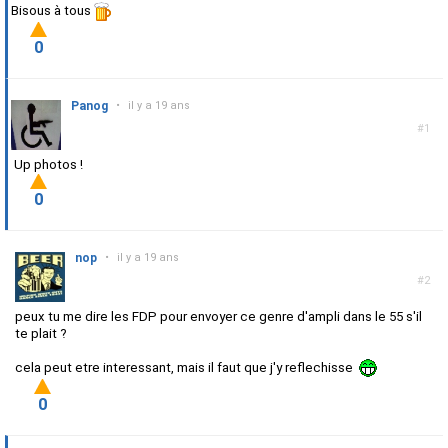
Bisous à tous
0
Panog
•
il y a 19 ans
#1
Up photos !
0
nop
•
il y a 19 ans
#2
peux tu me dire les FDP pour envoyer ce genre d'ampli dans le 55 s'il
te plait ?
cela peut etre interessant, mais il faut que j'y reflechisse
0