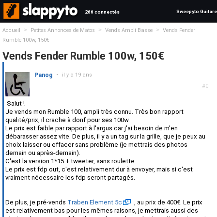
Sweepyto Guitare
266 connectés
>
>
>
Accueil
Petites Annonces de Matos
Vends Ampli Basse
Vends Fender
Rumble 100w, 150€
Vends Fender Rumble 100w, 150€
Panog
•
il y a 19 ans
#0
Salut !
Je vends mon Rumble 100, ampli très connu. Très bon rapport
qualité/prix, il crache à donf pour ses 100w.
Le prix est faible par rapport à l'argus car j'ai besoin de m'en
débarasser assez vite. De plus, il y a un tag sur la grille, que je peux au
choix laisser ou effacer sans problème (je mettrais des photos
demain ou après-demain).
C'est la version 1*15 + tweeter, sans roulette.
Le prix est fdp out, c'est relativement dur à envoyer, mais si c'est
vraiment nécessaire les fdp seront partagés.
De plus, je pré-vends
Traben Element 5c
, au prix de 400€. Le prix
est relativement bas pour les mêmes raisons, je mettrais aussi des