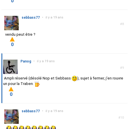
0
sebbass77
•
il y a 19 ans
#8
vendu peut être ?
0
Panog
•
il y a 19 ans
#9
Ampli réservé (désolé Nop et Sebbass
), sujet à fermer, j'en rouvre
un pour la Traben.
0
sebbass77
•
il y a 19 ans
#10