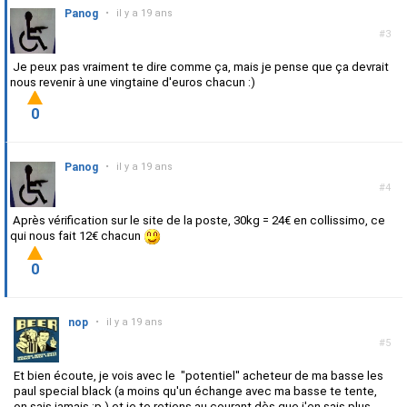
Panog
•
il y a 19 ans
#3
Je peux pas vraiment te dire comme ça, mais je pense que ça devrait
nous revenir à une vingtaine d'euros chacun :)
0
Panog
•
il y a 19 ans
#4
Après vérification sur le site de la poste, 30kg = 24€ en collissimo, ce
qui nous fait 12€ chacun
0
nop
•
il y a 19 ans
#5
Et bien écoute, je vois avec le "potentiel'' acheteur de ma basse les
paul special black (a moins qu'un échange avec ma basse te tente,
on sais jamais :p ) et je te retiens au courant dès que j'en sais plus