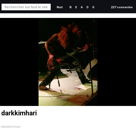
Nuit
B
E
A
D
G
227 connectés
e darkkimhari
de darkkimhari