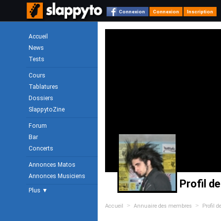
Connexion
Connexion
Inscription
Accueil
News
Tests
Cours
Tablatures
Dossiers
SlappytoZine
Forum
Bar
Concerts
Annonces Matos
Annonces Musiciens
Profil d
Plus ▼
>
>
Accueil
Annuaire des membres
Profil 