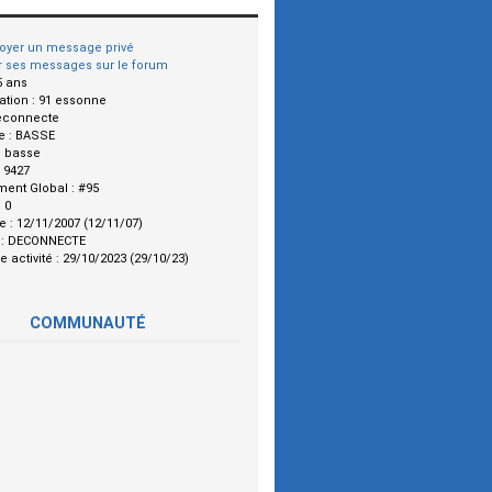
oyer un message privé
r ses messages sur le forum
5 ans
ation :
91 essonne
econnecte
e :
BASSE
:
basse
:
9427
ment Global :
#95
:
0
le :
12/11/2007 (12/11/07)
 :
DECONNECTE
e activité :
29/10/2023 (29/10/23)
COMMUNAUTÉ