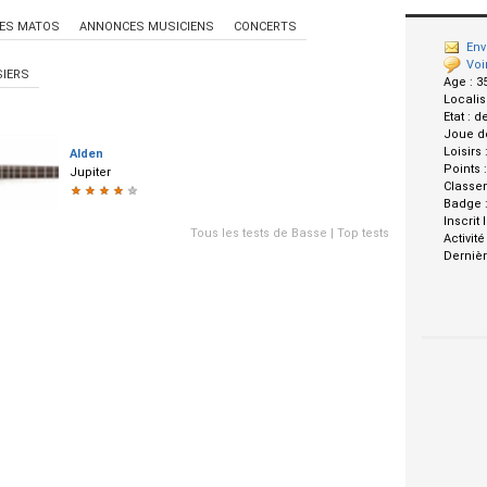
ES MATOS
ANNONCES MUSICIENS
CONCERTS
Env
Voi
IERS
Age :
3
Localis
Etat :
d
Joue d
Loisirs 
Alden
Points 
Jupiter
Classe
★
★
★
★
★
Badge 
Inscrit 
Tous les tests de Basse
|
Top tests
Activité
Dernièr