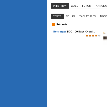
INTERVIEW
WALL
FORUM
ANNONC
TESTS
COURS
TABLATURES
DOSS
Récents
Behringer
BOD 100 Bass Overdr...
★
★
★
★
★