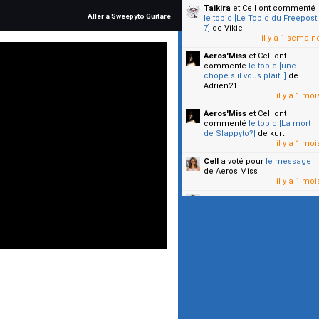
Taikira
et Cell
ont commenté
Aller à Sweepyto Guitare
le topic [Le Topic du Freepost
7]
de Vikie
il y a 1 semain
Aeros'Miss
et Cell
ont
commenté
le topic [une
chope s'il vous plait !]
de
Adrien21
il y a 1 moi
Aeros'Miss
et Cell
ont
commenté
le topic [La mort
de Slappyto?]
de kurt
il y a 1 moi
Cell
a voté pour
le message
de Aeros'Miss
il y a 1 moi
Cell
a voté pour
le message
de Malicia
il y a 1 moi
▼