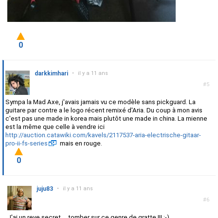
0
darkkimhari
•
il y a 11 ans
#5
Sympa la Mad Axe, j'avais jamais vu ce modèle sans pickguard. La
guitare par contre a le logo récent remixé d'Aria. Du coup à mon avis
c'est pas une made in korea mais plutôt une made in china. La mienne
est la même que celle à vendre ici
http://auction.catawiki.com/kavels/2117537-aria-electrische-gitaar-
pro-ii-fs-series
mais en rouge.
0
juju83
•
il y a 11 ans
#6
J'ai un reve secret ... tomber sur ce genre de gratte !!! :-)