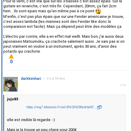
Pour le verni, c'est vrai que sur les 3 basses c'est assez epais. Sur la
guitare en revanche, c'est très fin. Cependant, 20mm, ça fait 2cm
hein... Ils sont epais mais qu'en même pas à ce point
M'enfin, c'est pas plus épais que sur une Fender americaine je trouve,
c'est assez lambda (les miennes sont des Fender like donc la
comparaison est facile). Mais ça dépend peut être des modèles ça.
L'électro par contre, elle a en effet mal vieilli. Mais bon, j'ai aussi deux
japonaises Matsumoku, ça crachote salement aussi. Je sais pas si on
peut vraiment en vouloir à un instrument, après 30 ans, d'avoir des
potards qui crachote.
0
darkkimhari
•
il y a 10 ans
#18
juju83
https://img7.leboncoin.fr/xxl/2f4/2f4238a3c6d07...
elle est visible là regarde :-)
Mais je la trouve un peu chere pour 200€