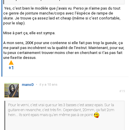
Yes, c'est bien le modèle que j'avais vu. Perso je n'aime pas du tout
ce genre de jointure manche/corps avec l'éspèce de rampe de
skate. Je trouve ça assez laid et cheap (même si c'est confortable,
pour le slap).
Mise à part ça, elle est sympa.
A mon sens, 200€ pour une coréenne si elle fait pas trop la gueule, ça
me parait pas incohérent vu la qualité de l'instrut. Maintenant, pour sur,
tu peux certainement trouver moins cher en cherchant si t'as pas fait
une fixette dessus.
+1
manoD
•
il y a 10 ans
#19
Pour le verni, c'est vrai que sur les 3 basses c'est assez epais. Sur la
guitare en revanche, c'est très fin. Cependant, 20mm, ça fait 2cm
hein... Ils sont epais mais qu'en même pas à ce point