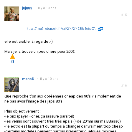
juju83
•
il y a 10 ans
#15
https://img7.leboncoin.fr/xxl/2f4/2f4238a3c6d07...
elle est visible là regarde :-)
Mais je la trouve un peu chere pour 200€
0
manoD
•
il y a 10 ans
#16
Que reproche t'on aux coréennes cheap des 90's ? simplement de
ne pas avoir l'image des japs 80's
Plus objectivement :
-le prix (payer +cher, ça rassure paraît-il)
-les vernis sont souvent très très épais (+de 20mm sur ma BBass6)
-l'electro est la plupart du temps à changer car
vraiment trop cheap
-certains modèles peuvent parfois présenter quelques minimes