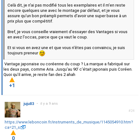
Celà dit, je n'ai pas modifié tous les exemplaires et il m'en reste
encore quelques une avec le montage par défaut, et je vous
assure qu'un bon préampli permets d'avoir une super basse à un
prix plus que compétitif.
Bref, je vous conseille vraiement d'essayer des Vantages si vous
en avez l'occas, parce que ça vaut le coup.
Et si vous en avez une et que vous n'êtes pas convaincu, je suis
toujours preneur
Vantage japonaise ou coréenne du coup ? La marque a fabriqué sur
les deux pays, comme Aria. Jusqu'au 90' c'était japonais puis Coréen.
Quoi qu'il arrive, je reste fan des 2 ahah
+1
juju83
•
il y a 9 ans
#24
https://www.leboncoin.fr/instruments_de_musique/1145054910.htm?
ca=21_s
0