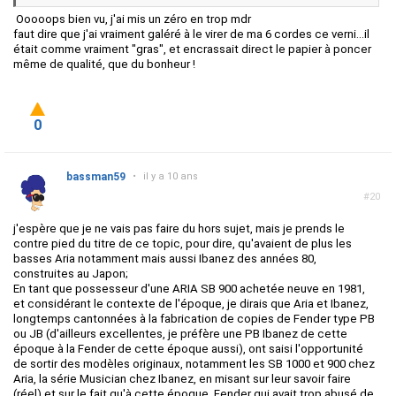
Ooooops bien vu, j'ai mis un zéro en trop mdr
faut dire que j'ai vraiment galéré à le virer de ma 6 cordes ce verni...il
était comme vraiment "gras", et encrassait direct le papier à poncer
même de qualité, que du bonheur !
0
bassman59
•
il y a 10 ans
#20
j'espère que je ne vais pas faire du hors sujet, mais je prends le
contre pied du titre de ce topic, pour dire, qu'avaient de plus les
basses Aria notamment mais aussi Ibanez des années 80,
construites au Japon;
En tant que possesseur d'une ARIA SB 900 achetée neuve en 1981,
et considérant le contexte de l'époque, je dirais que Aria et Ibanez,
longtemps cantonnées à la fabrication de copies de Fender type PB
ou JB (d'ailleurs excellentes, je préfère une PB Ibanez de cette
époque à la Fender de cette époque aussi), ont saisi l'opportunité
de sortir des modèles originaux, notamment les SB 1000 et 900 chez
Aria, la série Musician chez Ibanez, en misant sur leur savoir faire
(réel) et sur le fait qu'à cette époque, Fender qui avait trop abusé de