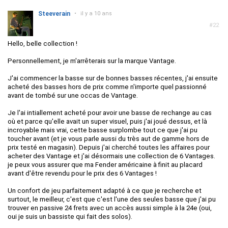
Steeverain
•
il y a 10 ans
#22
Hello, belle collection !
Personnellement, je m'arrêterais sur la marque Vantage.
J'ai commencer la basse sur de bonnes basses récentes, j'ai ensuite
acheté des basses hors de prix comme n'importe quel passionné
avant de tombé sur une occas de Vantage.
Je l'ai intiallement acheté pour avoir une basse de rechange au cas
où et parce qu'elle avait un super visuel, puis j'ai joué dessus, et là
incroyable mais vrai, cette basse surplombe tout ce que j'ai pu
toucher avant (et je vous parle aussi du très aut de gamme hors de
prix testé en magasin). Depuis j'ai cherché toutes les affaires pour
acheter des Vantage et j'ai désormais une collection de 6 Vantages.
je peux vous assurer que ma Fender américaine à finit au placard
avant d'être revendu pour le prix des 6 Vantages !
Un confort de jeu parfaitement adapté à ce que je recherche et
surtout, le meilleur, c'est que c'est l'une des seules basse que j'ai pu
trouver en passive 24 frets avec un accès aussi simple à la 24e (oui,
oui je suis un bassiste qui fait des solos).