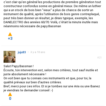
c'est clair qu'en général les productions de première génération tout
constructeur confondus sonne en général mieux. De même un luthier
qui a un stock de bois bien "vieux" a plus de chance de sortir un
instrument de qualité, après l'utilisation de bois genre contreplaqué,
peut très bien donner un résultat, je dirais typique, exemple, les
DANELECTRO des années 60/70. Voilà, c'était la minute inutile mais
néanmoins nécessaire de papy Bassman
+3
juju83
•
il y a 10 ans
#21
Salut Papy Bassman !
Écoute, ton intervention est, selon mes critères, tout sauf inutile et
juste absolument nécessaire !
On voit bien que tu connais ces instruments et que, pour toi, la
qualité prévaux sur bien d'autres critères.
Bref, merci pour ces infos. Et si je tombes sur une Aria ou une Ibanez
je viendrais te demander conseil :-)
0