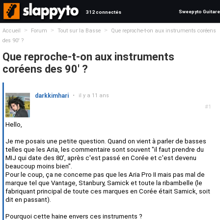
Sweepyto Guitare
312 connectés
>
>
>
Accueil
Forum
Tout sur la Basse
Que reproche-t-on aux instruments coréens
des 90' ?
Que reproche-t-on aux instruments
coréens des 90' ?
darkkimhari
•
il y a 11 ans
#1
Hello,
Je me posais une petite question. Quand on vient à parler de basses
telles que les Aria, les commentaire sont souvent "il faut prendre du
MIJ qui date des 80', après c'est passé en Corée et c'est devenu
beaucoup moins bien".
Pour le coup, ça ne concerne pas que les Aria Pro II mais pas mal de
marque tel que Vantage, Stanbury, Samick et toute la ribambelle (le
fabriquant principal de toute ces marques en Corée était Samick, soit
dit en passant).
Pourquoi cette haine envers ces instruments ?