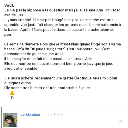
Salut,
Je n'ai pas la réponse à ta question mais j'ai aussi une Aria Pro II Mad
axe de 1991.
J'y suis attaché. Elle n'a pas bougé d'un poil. Le manche est très
agréable. J'ai juste fait changer les potards quand je me suis remis à
la basse. Après 15 ans passés dans la housse ils crachotaient un
peu.
La semaine dernière alors que je m'installais quand l'ingé son a vu ma
basse il m'a dit "tu joues sur ça toi?". Heu...oui pourquoi? C'est
déshonorant de jouer sur une Aria?
Il l'a essayée et en fait c'est aussi un amateur d'Aria.
Elle est montée en flats et convient bien pour le jazz que je joue
avec cet ensemble.
J'ai aussi acheté récemment une gratte Électrique Aria Pro II pour
quelques euros.
Elle sonne très bien et est très confortable à jouer.
0
darkkimhari
•
il y a 11 ans
#3