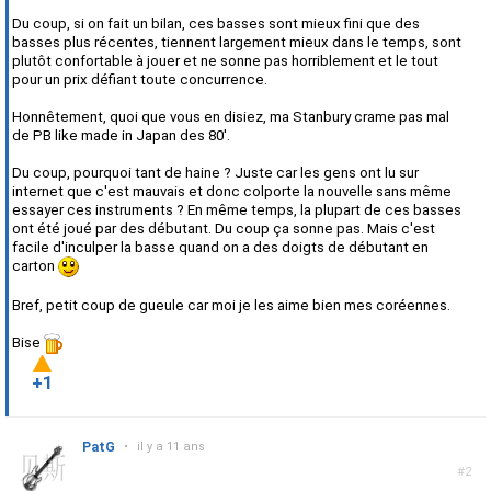
Du coup, si on fait un bilan, ces basses sont mieux fini que des
basses plus récentes, tiennent largement mieux dans le temps, sont
plutôt confortable à jouer et ne sonne pas horriblement et le tout
pour un prix défiant toute concurrence.
Honnêtement, quoi que vous en disiez, ma Stanbury crame pas mal
de PB like made in Japan des 80'.
Du coup, pourquoi tant de haine ? Juste car les gens ont lu sur
internet que c'est mauvais et donc colporte la nouvelle sans même
essayer ces instruments ? En même temps, la plupart de ces basses
ont été joué par des débutant. Du coup ça sonne pas. Mais c'est
facile d'inculper la basse quand on a des doigts de débutant en
carton
Bref, petit coup de gueule car moi je les aime bien mes coréennes.
Bise
+1
PatG
•
il y a 11 ans
#2