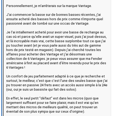
Personnellement, je m'arrêterais sur la marque Vantage.
J'ai commencer la basse sur de bonnes basses récentes, j'ai
ensuite acheté des basses hors de prix comme n'importe quel
passionné avant de tombé sur une occas de Vantage.
Je l'ai intiallement acheté pour avoir une basse de rechange au
cas où et parce qu'elle avait un super visuel, puis j'ai joué dessus,
et là incroyable mais vrai, cette basse surplombe tout ce que j'ai
pu toucher avant (et je vous parle aussi du très aut de gamme
hors de prix testé en magasin). Depuis j'ai cherché toutes les
affaires pour acheter des Vantage et j'ai désormais une
collection de 6 Vantages. je peux vous assurer que ma Fender
américaine à finit au placard avant d'être revendu pour le prix des
6 Vantages !
Un confort de jeu parfaitement adapté à ce que je recherche et
surtout, le meilleur, c'est que c'est l'une des seules basse que j'ai
pu trouver en passive 24 frets avec un accès aussi simple à la 24e
(oui, oui je suis un bassiste qui fait des solos).
En effet, le seul petit "défaut" est dans les micros (quoi que
largement suffisant pour se faire plaisir, mais il est vrai qu'en
mettant des micros de meilleurs qualité, on peut trouver un
éventail de son plus sympa que sur ceux d'origine).