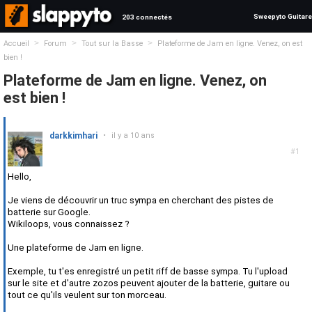
Sweepyto Guitare
203 connectés
>
>
>
Accueil
Forum
Tout sur la Basse
Plateforme de Jam en ligne. Venez, on est
bien !
Plateforme de Jam en ligne. Venez, on
est bien !
darkkimhari
•
il y a 10 ans
#1
Hello,
Je viens de découvrir un truc sympa en cherchant des pistes de
batterie sur Google.
Wikiloops, vous connaissez ?
Une plateforme de Jam en ligne.
Exemple, tu t'es enregistré un petit riff de basse sympa. Tu l'upload
sur le site et d'autre zozos peuvent ajouter de la batterie, guitare ou
tout ce qu'ils veulent sur ton morceau.