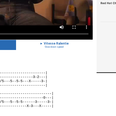
Red Hot Ch
►
Vitesse Ralentie
Slow down speed
----------------------|
----------------3-2---|
/5---5--5-5---X-----3-|
----------------------|
-------------------------|
---------------------0---|
/5---5--5-5------3-----3-|
-------------X-3---X-----|
