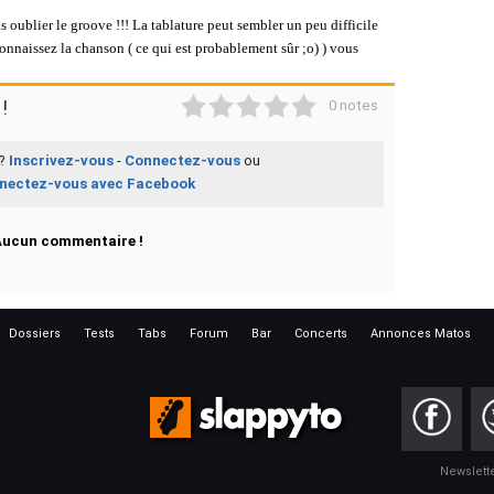
s oublier le groove !!! La tablature peut sembler un peu difficile
onnaissez la chanson ( ce qui est probablement sûr ;o) ) vous
1
2
3
4
5
!
0 notes
 ?
Inscrivez-vous
-
Connectez-vous
ou
nectez-vous avec Facebook
Aucun commentaire !
Dossiers
Tests
Tabs
Forum
Bar
Concerts
Annonces Matos
Newslett