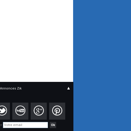
▲
Annonces Zik
er