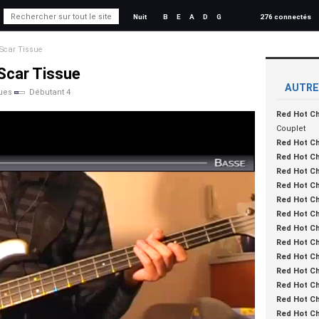
Nuit
B
E
A
D
G
276 connectés
Scar Tissue
Scar Tissue
AUTRE
ues
Débutant 4
Red Hot Ch
Couplet
Red Hot Ch
Red Hot Ch
Red Hot Ch
Red Hot Ch
Red Hot Ch
Red Hot Ch
Red Hot Ch
Red Hot Ch
Red Hot Ch
Red Hot Ch
Red Hot Ch
Red Hot Ch
Red Hot Ch