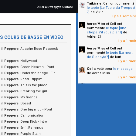
Taikira
et Cell
ont commenté
Aller à Sweepyto Guitare
le topic [Le Topic du Freepost
7]
de Vikie
il y a 1 semain
Aeros'Miss
et Cell
ont
commenté
le topic [une
chope s'il vous plait !]
de
Adrien21
S COURS DE BASSE EN VIDÉO
il y a 1 moi
Aeros'Miss
et Cell
ont
ili Peppers
Apache Rose Peacock
commenté
le topic [La mort
de Slappyto?]
de kurt
ili Peppers
Hollywood
il y a 1 moi
ili Peppers
Green Heaven - Pont
Cell
a voté pour
le message
ili Peppers
Under the bridge - Fin
de Aeros'Miss
il y a 1 moi
ili Peppers
Road Trippin'
Cell
a voté pour
le message
ili Peppers
This is the place
de Malicia
ili Peppers
Breaking the girl
il y a 1 moi
ili Peppers
My friends
▼
ili Peppers
Dosed
ili Peppers
One big mob - Pont
ili Peppers
Californication
ili Peppers
Deep Kick - Intro
ili Peppers
Emit Remmus
ili Peppers
Purple Stain