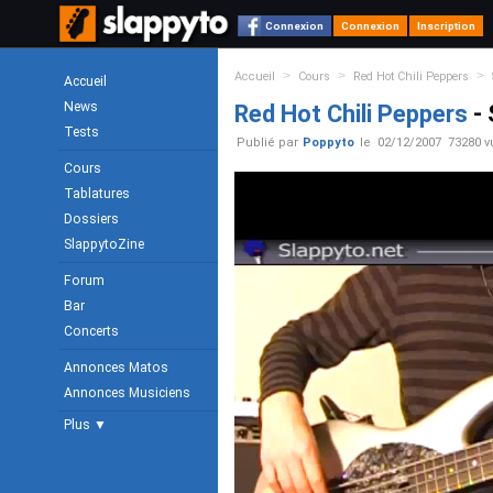
Connexion
Connexion
Inscription
>
>
>
Accueil
Cours
Red Hot Chili Peppers
Accueil
News
Red Hot Chili Peppers
- 
Tests
Publié par
Poppyto
le
02/12/2007
73280 v
Cours
Tablatures
Dossiers
SlappytoZine
Forum
Bar
Concerts
Annonces Matos
Annonces Musiciens
Plus ▼