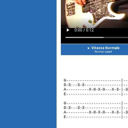
►
Vitesse Normale
Normal speed
G------------------------|--
D-3---3-3----------------|--
A----------X-0-X-0---X-3-|-3
E------------------------|--
G------------------------|--
D-3---3-3----------------|--
A----------X-0-X-0---X-3-|-3
E------------------------|--