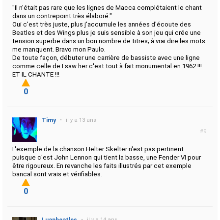
"Il n'était pas rare que les lignes de Macca complétaient le chant
dans un contrepoint très élaboré."
Oui c'est très juste, plus j'accumule les années d'écoute des
Beatles et des Wings plus je suis sensible à son jeu qui crée une
tension superbe dans un bon nombre de titres; à vrai dire les mots
me manquent. Bravo mon Paulo.
De toute façon, débuter une carrière de bassiste avec une ligne
comme celle de I saw her c'est tout à fait monumental en 1962 !!!
ET IL CHANTE !!!
0
Timy
•
il y a 13 ans
#9
L'exemple de la chanson Helter Skelter n'est pas pertinent
puisque c'est John Lennon qui tient la basse, une Fender VI pour
être rigoureux. En revanche les faits illustrés par cet exemple
bancal sont vrais et vérifiables.
0
•
il y a 14 ans