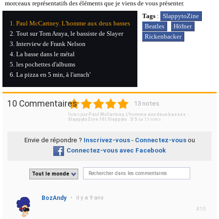
morceaux représentatifs des éléments que je viens de vous présenter.
Tags
:
SlappytoZine
Paul McCartney. L'homme aux deux basses
Beatles
Höfner
Tout sur Tom Araya, le bassiste de Slayer
Rickenbacker
Interview de Frank Nelson
La basse dans le métal
les pochettes d'albums
La pizza en 5 min, à l'arrach'
1
2
3
4
5
10 Commentaires
13 notes
Notes pour
Paul McCartney. L'homme aux deux basses -
SlappytoZine 10 | Slappyto
:
5
/
5
sur
13
notes
Envie de répondre ?
Inscrivez-vous
-
Connectez-vous
ou
Connectez-vous avec Facebook
Tout le monde
BozAndy
•
il y a 9 ans
#10