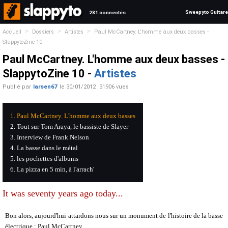
Sweepyto Guitare
281 connectés
>
>
>
Accueil
Dossiers
Artistes
Paul McCartney. L'homme aux deux basses -
SlappytoZine 10
Paul McCartney. L'homme aux deux basses -
SlappytoZine 10 -
Artistes
Publié par
larsen67
le
30/01/2012
31906 vues
Paul McCartney. L'homme aux deux basses
Tout sur Tom Araya, le bassiste de Slayer
Interview de Frank Nelson
La basse dans le métal
les pochettes d'albums
La pizza en 5 min, à l'arrach'
It was seventy years ago today...
Bon alors, aujourd'hui attardons nous sur un monument de l'histoire de la basse
électrique : Paul McCartney.