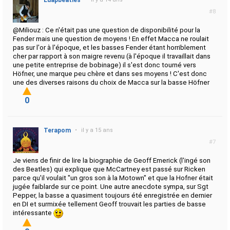
Luapbeatles
#8
@Miliouz : Ce n'était pas une question de disponibilité pour la
Fender mais une question de moyens ! En effet Macca ne roulait
pas sur l'or à l'époque, et les basses Fender étant horriblement
cher par rapport à son maigre revenu (à l'époque il travaillait dans
une petite entreprise de bobinage) il s'est donc tourné vers
Höfner, une marque peu chère et dans ses moyens ! C'est donc
une des diverses raisons du choix de Macca sur la basse Höfner
0
Terapom
•
il y a 15 ans
#7
Je viens de finir de lire la biographie de Geoff Emerick (l'ingé son
des Beatles) qui explique que McCartney est passé sur Ricken
parce qu'il voulait "un gros son à la Motown" et que la Hofner était
jugée faiblarde sur ce point. Une autre anecdote sympa, sur Sgt
Pepper, la basse a quasiment toujours été enregistrée en dernier
en DI et surmixée tellement Geoff trouvait les parties de basse
intéressante