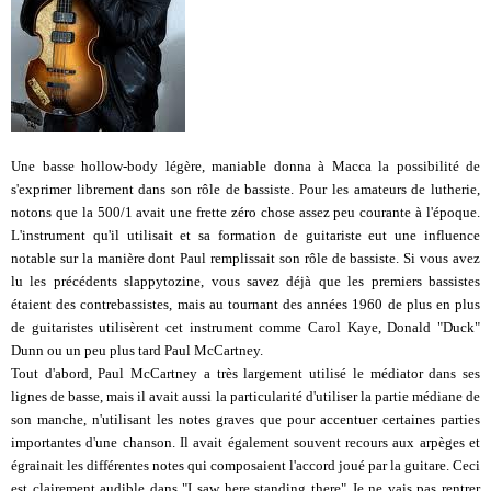
Une basse hollow-body légère, maniable donna à Macca la possibilité de
s'exprimer librement dans son rôle de bassiste. Pour les amateurs de lutherie,
notons que la 500/1 avait une frette zéro chose assez peu courante à l'époque.
L'instrument qu'il utilisait et sa formation de guitariste eut une influence
notable sur la manière dont Paul remplissait son rôle de bassiste. Si vous avez
lu les précédents slappytozine, vous savez déjà que les premiers bassistes
étaient des contrebassistes, mais au tournant des années 1960 de plus en plus
de guitaristes utilisèrent cet instrument comme Carol Kaye, Donald "Duck"
Dunn ou un peu plus tard Paul McCartney.
Tout d'abord, Paul McCartney a très largement utilisé le médiator dans ses
lignes de basse, mais il avait aussi la particularité d'utiliser la partie médiane de
son manche, n'utilisant les notes graves que pour accentuer certaines parties
importantes d'une chanson. Il avait également souvent recours aux arpèges et
égrainait les différentes notes qui composaient l'accord joué par la guitare. Ceci
est clairement audible dans "I saw here standing there" Je ne vais pas rentrer