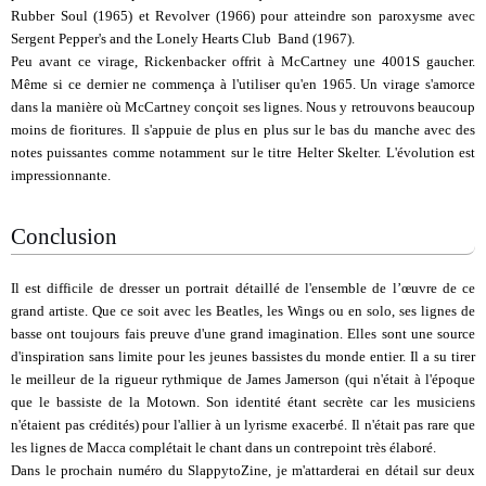
Rubber Soul (1965) et Revolver (1966) pour atteindre son paroxysme avec
Sergent Pepper's and the Lonely Hearts Club Band (1967).
Peu avant ce virage, Rickenbacker offrit à McCartney une 4001S gaucher.
Même si ce dernier ne commença à l'utiliser qu'en 1965. Un virage s'amorce
dans la manière où McCartney conçoit ses lignes. Nous y retrouvons beaucoup
moins de fioritures. Il s'appuie de plus en plus sur le bas du manche avec des
notes puissantes comme notamment sur le titre Helter Skelter. L'évolution est
impressionnante.
Conclusion
Il est difficile de dresser un portrait détaillé de l'ensemble de l’œuvre de ce
grand artiste. Que ce soit avec les Beatles, les Wings ou en solo, ses lignes de
basse ont toujours fais preuve d'une grand imagination. Elles sont une source
d'inspiration sans limite pour les jeunes bassistes du monde entier. Il a su tirer
le meilleur de la rigueur rythmique de James Jamerson (qui n'était à l'époque
que le bassiste de la Motown. Son identité étant secrète car les musiciens
n'étaient pas crédités) pour l'allier à un lyrisme exacerbé. Il n'était pas rare que
les lignes de Macca complétait le chant dans un contrepoint très élaboré.
Dans le prochain numéro du SlappytoZine, je m'attarderai en détail sur deux