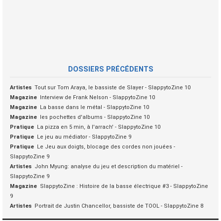
DOSSIERS PRÉCÉDENTS
Artistes
Tout sur Tom Araya, le bassiste de Slayer - SlappytoZine 10
Magazine
Interview de Frank Nelson - SlappytoZine 10
Magazine
La basse dans le métal - SlappytoZine 10
Magazine
les pochettes d'albums - SlappytoZine 10
Pratique
La pizza en 5 min, à l'arrach' - SlappytoZine 10
Pratique
Le jeu au médiator - SlappytoZine 9
Pratique
Le Jeu aux doigts, blocage des cordes non jouées -
SlappytoZine 9
Artistes
John Myung: analyse du jeu et description du matériel -
SlappytoZine 9
Magazine
SlappytoZine : Histoire de la basse électrique #3 - SlappytoZine
9
Artistes
Portrait de Justin Chancellor, bassiste de TOOL - SlappytoZine 8