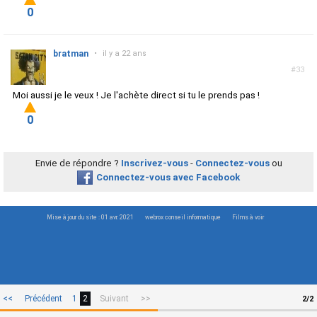
0
bratman
•
il y a 22 ans
#33
Moi aussi je le veux ! Je l'achète direct si tu le prends pas !
0
Envie de répondre ?
Inscrivez-vous
-
Connectez-vous
ou
Connectez-vous avec Facebook
Mise à jour du site : 01 avr. 2021
webrox conseil informatique
Films à voir
<<
Précédent
1
2
Suivant
>>
2/2