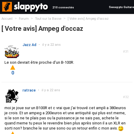
Sweepyto Guitare
210 connectés
>
>
>
Accueil
Forum
Tout sur la Basse
[ Votre avis] Ampeg d'occaz
[ Votre avis] Ampeg d'occaz
Jazz Ad
•
il y a 22 ans
#31
Le son devrait être proche d'un B-100R.
0
ratrace
•
il y a 22 ans
#32
moi je joue sur un B100R et c vrai que j'ai trouvé cet ampli a 380euros
je crois. Et un ampeg a 200euros et une antiquité qui plus est meme,
si le son ne te plais pas ou la puissance je ne sais pas, achete le
quand meme tu peux le revendre bien plus après sinon il a un XLR en
sorti non? branche le sur une sono ou un retour enfin c mon avis.