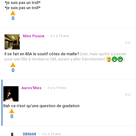
*je suis pas un troll*
*je suis pas un troll*
0
Miss Poucie
•
il y a 19 ans
#93
Il se fait en 85A le soutif côtes de maille?
(nan, mais quitte à passer
pour une fille à tendance SM, autant y aller franchement
)
0
Aeros'Miss
•
il y a 19 ans
#94
Bah ce n'est qu'une question de gradation.
0
DBMAN
•
il y a 19 ans