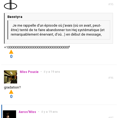
#95
Basstyra
Je me rappelle d'un épisode où j'avais (où on avait, peut-
être) tenté de te faire abandonner ton Hej systématique (et
remarquablement énervant, d'où...) en début de message,
+1000000000000000000000000000000000²
0
Miss Poucie
•
il y a 19 ans
#96
gradation?
0
Aeros'Miss
•
il y a 19 ans
#97