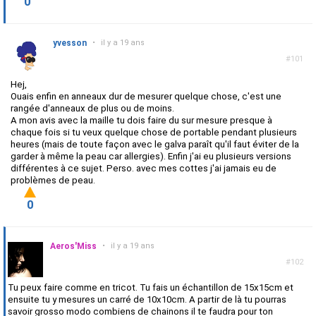
0
yvesson
•
il y a 19 ans
#101
Hej,
Ouais enfin en anneaux dur de mesurer quelque chose, c'est une
rangée d'anneaux de plus ou de moins.
A mon avis avec la maille tu dois faire du sur mesure presque à
chaque fois si tu veux quelque chose de portable pendant plusieurs
heures (mais de toute façon avec le galva paraît qu'il faut éviter de la
garder à même la peau car allergies). Enfin j'ai eu plusieurs versions
différentes à ce sujet. Perso. avec mes cottes j'ai jamais eu de
problèmes de peau.
0
Aeros'Miss
•
il y a 19 ans
#102
Tu peux faire comme en tricot. Tu fais un échantillon de 15x15cm et
ensuite tu y mesures un carré de 10x10cm. A partir de là tu pourras
savoir grosso modo combiens de chainons il te faudra pour ton