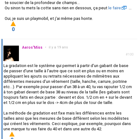
te soucier de la profondeur de champs...
Ou sinon tu mets la cotte sans rien en dessous, ça peut
le faire
...
Oui, je suis un playmobil, et j'ai même pas honte.
0
Aeros'Miss
•
il y a 19 ans
#100
La gradation est le système qui permet à partir d'un gabarit de base
de passer d'une taille à l'autre que ce soit en plus ou en moins en
appliquant les ajouts ou retraits nécessaires de milimètres aux
différentes mesures d'un vêtement (taille, hanche, carrure, poitrine
etc...). Par exemple pour passer d'un 38 à un 40, tu vas rajouter 1/2 cm
à ton gabari devant de base 38 au niveau de la taille (les gabaris sont
toujours faits en deux partie : devant et dos. 1/2 cm en + sur le devant
et 1/2 cm en plus sur le dos -> 4cm de plus de tour de taille.
La méthode de gradation est fixe mais les différences entre les
tailles ainsi que les mesures de base diffèrent selon les modélistes
qui créent les vêtements. Ceci explique, par exemple, pourquoi dans
une marque tu vas faire du 40 et dans une autre du 42.