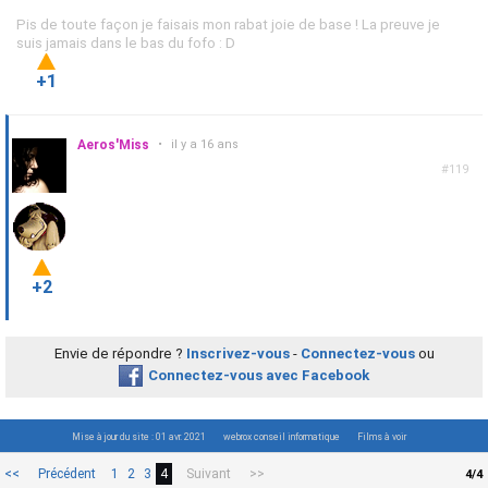
Pis de toute façon je faisais mon rabat joie de base ! La preuve je
suis jamais dans le bas du fofo : D
+1
Aeros'Miss
•
il y a 16 ans
#119
+2
Envie de répondre ?
Inscrivez-vous
-
Connectez-vous
ou
Connectez-vous avec Facebook
Mise à jour du site : 01 avr. 2021
webrox conseil informatique
Films à voir
<<
Précédent
1
2
3
4
Suivant
>>
4/4