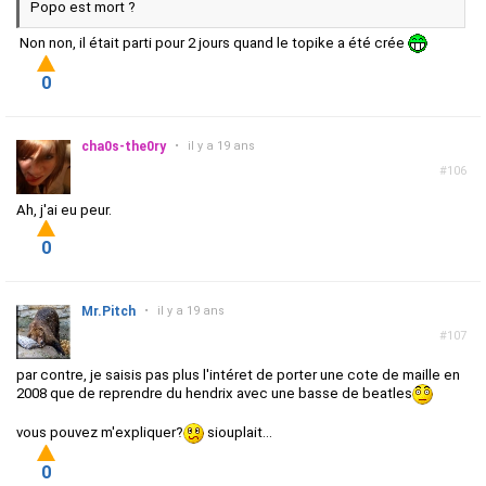
Popo est mort ?
Non non, il était parti pour 2 jours quand le topike a été crée
0
cha0s-the0ry
•
il y a 19 ans
#106
Ah, j'ai eu peur.
0
Mr.Pitch
•
il y a 19 ans
#107
par contre, je saisis pas plus l'intéret de porter une cote de maille en
2008 que de reprendre du hendrix avec une basse de beatles
vous pouvez m'expliquer?
siouplait...
0