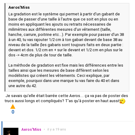
Aeros'Miss
La gradation est le système qui permet à partir d'un gabarit de
base de passer d'une taille à l'autre que ce soit en plus ou en
moins en appliquant les ajouts ou retraits nécessaires de
milimètres aux différentes mesures d'un vêtement (taille,
hanche, carrure, poitrine etc...). Par exemple pour passer d'un 38
à un 40, tu vas rajouter 1/2 cm à ton gabari devant de base 38 au
niveau de la taille (les gabaris sont toujours faits en deux partie :
devant et dos. 1/2 cm en + sur le devant et 1/2 cm en plus sur le
dos -> 4cm de plus de tour de taille.
La méthode de gradation est fixe mais les différences entre les
tailles ainsi que les mesures de base diffèrent selon les
modélistes qui créent les vêtements. Ceci explique, par
exemple, pourquoi dans une marque tu vas faire du 40 et dans
une autre du 42.
Je savais qu'elle était barrée cette Aeros.... ça va pas de poster des
trucs aussi longs et compliqués? T'as qu'à poster en haut aussi!
0
Aeros'Miss
•
il y a 19 ans