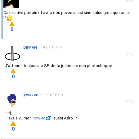
#111
Ca m'arrive parfois et avec des pavés aussi sinon plus gros que celui-
là
0
DBMAN
•
il y a 19 ans
#112
J'attends toujours le SP de ta jeunesse non photoshoppé...
0
yvesson
•
il y a 19 ans
#113
Hej,
T'avais vu mon
how-to
aussi Aéro. ?
0