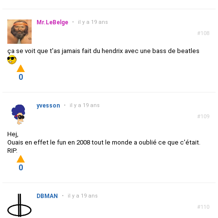
Mr.LeBelge
•
il y a 19 ans
#108
ça se voit que t'as jamais fait du hendrix avec une bass de beatles
0
yvesson
•
il y a 19 ans
#109
Hej,
Ouais en effet le fun en 2008 tout le monde a oublié ce que c'était.
RIP.
0
DBMAN
•
il y a 19 ans
#110