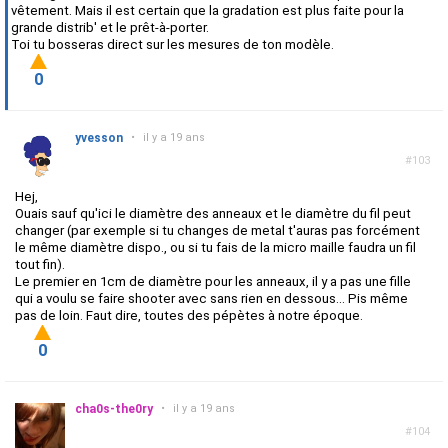
vêtement. Mais il est certain que la gradation est plus faite pour la
grande distrib' et le prêt-à-porter.
Toi tu bosseras direct sur les mesures de ton modèle.
0
yvesson
•
il y a 19 ans
#103
Hej,
Ouais sauf qu'ici le diamètre des anneaux et le diamètre du fil peut
changer (par exemple si tu changes de metal t'auras pas forcément
le même diamètre dispo., ou si tu fais de la micro maille faudra un fil
tout fin).
Le premier en 1cm de diamètre pour les anneaux, il y a pas une fille
qui a voulu se faire shooter avec sans rien en dessous... Pis même
pas de loin. Faut dire, toutes des pépètes à notre époque.
0
cha0s-the0ry
•
il y a 19 ans
#104