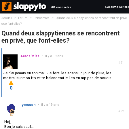
Sweepyto Guitare
204 connectés
>
>
>
Accueil
Forum
Rencontres
Quand deux slappytiennes se rencontrent en privé,
que font-elles?
Quand deux slappytiennes se rencontrent
en privé, que font-elles?
Aeros'Miss
•
il y a 19 ans
#91
Je n'ai jamais eu ton mail. Je ferai les scans un jour de pluie, les
mettrai sur mon ftp et te balancerai le lien en mp pas de soucis.
0
yvesson
•
il y a 19 ans
#92
Hej,
Bon je suis sauf...