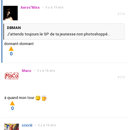
Aeros'Miss
•
il y a 19 ans
#114
DBMAN
J'attends toujours le SP de ta jeunesse non photoshoppé...
donnant-donnant
0
Maco
•
il y a 16 ans
#115
à quand mon tour
0
cricriii
•
il y a 16 ans