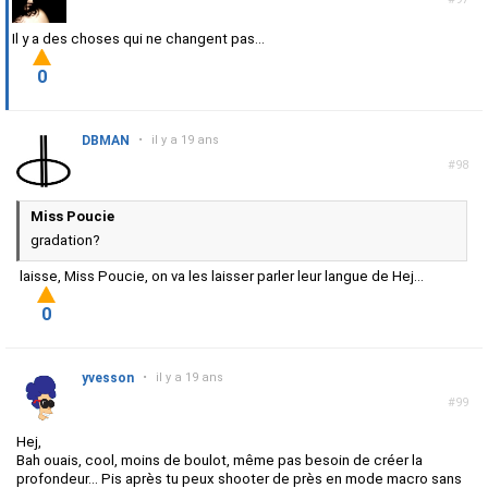
Il y a des choses qui ne changent pas...
0
DBMAN
•
il y a 19 ans
#98
Miss Poucie
gradation?
laisse, Miss Poucie, on va les laisser parler leur langue de Hej...
0
yvesson
•
il y a 19 ans
#99
Hej,
Bah ouais, cool, moins de boulot, même pas besoin de créer la
profondeur... Pis après tu peux shooter de près en mode macro sans