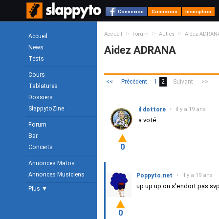
Connexion
Connexion
Inscription
>
>
>
Accueil
Forum
Autres
Aidez ADRAN
Accueil
News
Aidez ADRANA
Tests
Cours
<<
Précédent
1
2
Suivant
>>
Tablatures
Dossiers
SlappytoZine
il dottore
•
il y a 19 ans
a voté
Forum
Bar
0
Concerts
Annonces Matos
Annonces Musiciens
Poppyto.net
•
il y a 19 ans
up up up on s'endort pas svp!
Plus ▼
0