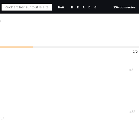
Nuit
B
E
A
D
G
256 connectés
A
2/2
#31
#32
!!!