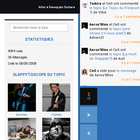
Taikira
et Cell
ont commenté
Aller à Sweepyto Guitare
le topic [Le Topic du Freepost
7]
de Vikie
il y a 1 semain
Aeros'Miss
et Cell
ont
commenté
le topic [une
chope s'il vous plait !]
de
Adrien21
STATISTIQUES
il y a 1 moi
Aeros'Miss
et Cell
ont
4094 vues
commenté
le topic [La mort
36 Messages
de Slappyto?]
de kurt
il y a 1 moi
Créé le 08/09/2008
Cell
a voté pour
le message
SLAPPYTOSCOPE DU TOPIC
de Aeros'Miss
il y a 1 moi
Cell
a voté pour
le message
de Malicia
2
il y a 1 moi
/2
▼
bassman
il dottore