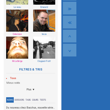
Le veau
Emerald
Crokelune
treza
Mr.LeBelge
Claypool-Fish!
FILTRES & TRIS
Tous
Mieux notés
Plus ▼
NEWS
DOSSIERS
TABS
COURS
TESTS
Du nouveau chez Bacchus, nouvelle série SCD