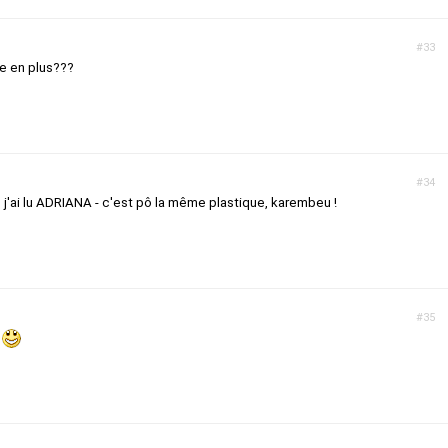
#33
te en plus???
#34
, j'ai lu ADRIANA - c'est pô la même plastique, karembeu !
#35
A