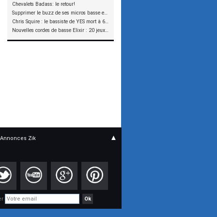
Chevalets Badass: le retour!
Supprimer le buzz de ses micros basse en reliant les aimants à la masse
Chris Squire : le bassiste de YES mort à 67 ans
Nouvelles cordes de basse Elixir : 20 jeux à tester !
▲
Annonces Zik
er