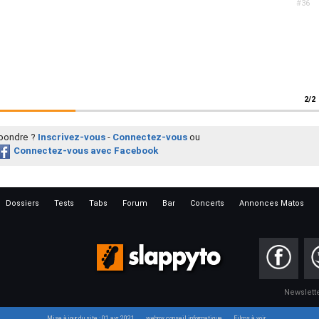
#36
2/2
épondre ?
Inscrivez-vous
-
Connectez-vous
ou
Connectez-vous avec Facebook
Dossiers
Tests
Tabs
Forum
Bar
Concerts
Annonces Matos
Newslett
Mise à jour du site : 01 avr. 2021
webrox conseil informatique
Films à voir