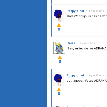
Poppyto.net
•
il y a 19 ans
alors??? toujours pas de vo
0
treza
•
il y a 19 ans
Ben, au lieu de lire ADRANA
0
Poppyto.net
•
il y a 19 ans
petit rappel: Votez ADRAN
0