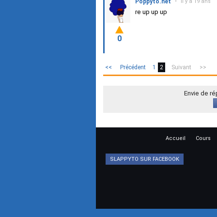
Poppyto.net
•
il y a 19 ans
re up up up
0
<<
Précédent
1
2
Suivant
>>
Envie de r
Accueil
Cours
SLAPPYTO SUR FACEBOOK