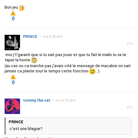
Bon jeu
0
PRINCE
•
il y a 22 ans
#34
moi j't'garanti que si tu sait pas jouer et que tu fait le malin tu va te
taper la honte
(au cas ou ca marche pas j'avais cité le message de macabre on sait
jamais ca plante tout le temps cette fonction
...)
0
tommy the cat
•
il y a 22 ans
#35
PRINCE
c'est une blague?