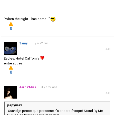
...
"When the night... has come..."
0
Samy
•
il y a 22 ans
#40
Eagles: Hotel California
entre autres.
0
Aeros'Miss
•
il y a 22 ans
#41
papymax
Quand je pense que personne n'a encore évoqué Stand By Me...