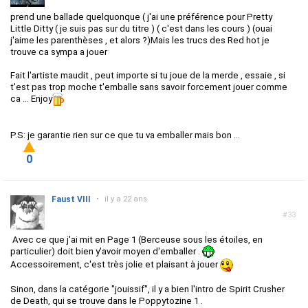
prend une ballade quelquonque ( j'ai une préférence pour Pretty
Little Ditty ( je suis pas sur du titre ) ( c'est dans les cours ) (ouai
j'aime les parenthèses , et alors ?)Mais les trucs des Red hot je
trouve ca sympa a jouer
Fait l'artiste maudit , peut importe si tu joue de la merde , essaie , si
t'est pas trop moche t'emballe sans savoir forcement jouer comme
ca ... Enjoy
P.S: je garantie rien sur ce que tu va emballer mais bon ...
0
Faust VIII
•
il y a 22 ans
#33
Avec ce que j'ai mit en Page 1 (Berceuse sous les étoiles, en
particulier) doit bien y'avoir moyen d'emballer .
Accessoirement, c'est très jolie et plaisant à jouer
Sinon, dans la catégorie "jouissif", il y a bien l'intro de Spirit Crusher
de Death, qui se trouve dans le Poppytozine 1 .