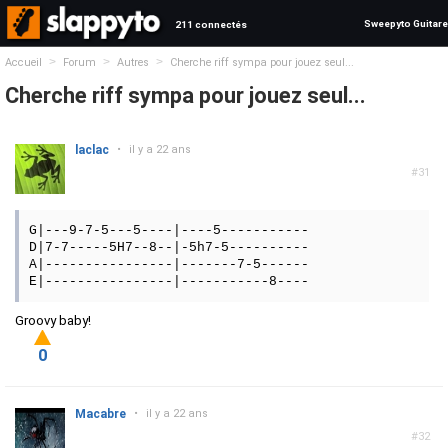
Sweepyto Guitare
211 connectés
>
>
>
Accueil
Forum
Autres
Cherche riff sympa pour jouez seul...
Cherche riff sympa pour jouez seul...
laclac
•
il y a 22 ans
#31
G|---9-7-5---5----|----5-----------
D|7-7-----5H7--8--|-5h7-5----------
A|----------------|-------7-5------
E|----------------|-----------8----
Groovy baby!
0
Macabre
•
il y a 22 ans
#32