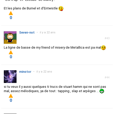
Et les plans de Burnel et d'Entwistle
0
Seven-not
•
il y a 22 ans
#43
La ligne de basse de my friend of misery de Metallica est pa mal
0
minotor
•
il y a 22 ans
#44
si tu veux il y aussi quelques ti trucs de stuart hamm qui ne sont pas
mal, assez mélodiques, ya de tout : tapping , slap et arpèges ...
0