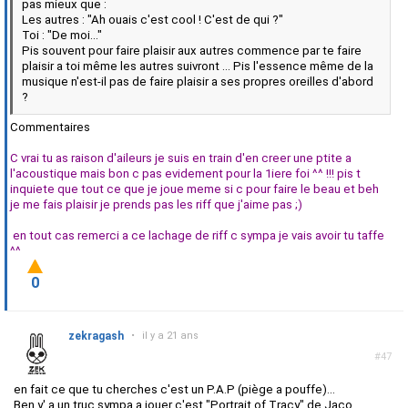
pas mieux que :
Les autres : "Ah ouais c'est cool ! C'est de qui ?"
Toi : "De moi..."
Pis souvent pour faire plaisir aux autres commence par te faire
plaisir a toi même les autres suivront ... Pis l'essence même de la
musique n'est-il pas de faire plaisir a ses propres oreilles d'abord
?
Commentaires
C vrai tu as raison d'aileurs je suis en train d'en creer une ptite a
l'acoustique mais bon c pas evidement pour la 1iere foi ^^ !!! pis t
inquiete que tout ce que je joue meme si c pour faire le beau et beh
je me fais plaisir je prends pas les riff que j'aime pas ;)
en tout cas remerci a ce lachage de riff c sympa je vais avoir tu taffe
^^
0
zekragash
•
il y a 21 ans
#47
en fait ce que tu cherches c'est un P.A.P (piège a pouffe)...
Ben y' a un truc sympa a jouer c'est "Portrait of Tracy" de Jaco