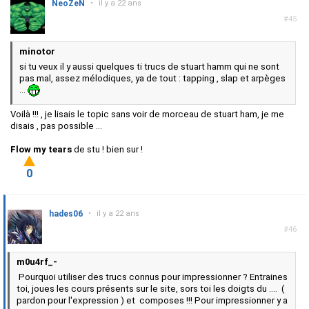
NeoZeN
•
il y a 22 ans
#45
minotor
si tu veux il y aussi quelques ti trucs de stuart hamm qui ne sont
pas mal, assez mélodiques, ya de tout : tapping , slap et arpèges
...
Voilà !!! , je lisais le topic sans voir de morceau de stuart ham, je me
disais , pas possible ...
Flow my tears
de stu ! bien sur !
0
hades06
•
il y a 22 ans
#46
m0u4rf_-
Pourquoi utiliser des trucs connus pour impressionner ? Entraines
toi, joues les cours présents sur le site, sors toi les doigts du .... (
pardon pour l'expression ) et composes !!! Pour impressionner y a