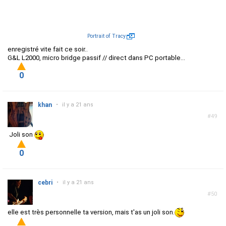
Portrait of Tracy
enregistré vite fait ce soir..
G&L L2000, micro bridge passif // direct dans PC portable...
0
khan
•
il y a 21 ans
#49
Joli son
0
cebri
•
il y a 21 ans
#50
elle est très personnelle ta version, mais t'as un joli son.