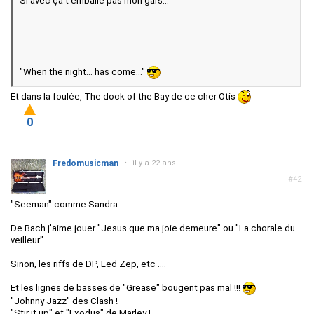
Si avec ça t'emballe pas mon gars...
...
"When the night... has come..."
Et dans la foulée, The dock of the Bay de ce cher Otis
0
Fredomusicman
•
il y a 22 ans
#42
"Seeman" comme Sandra.
De Bach j'aime jouer "Jesus que ma joie demeure" ou "La chorale du
veilleur"
Sinon, les riffs de DP, Led Zep, etc ....
Et les lignes de basses de "Grease" bougent pas mal !!!
"Johnny Jazz" des Clash !
"Stir it up" et "Exodus" de Marley !