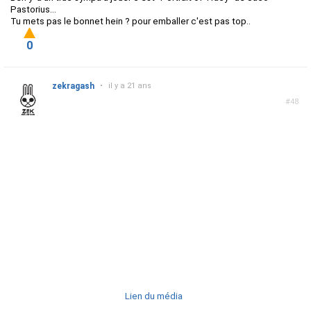
Pastorius...
Tu mets pas le bonnet hein ? pour emballer c'est pas top..
0
zekragash
•
il y a 21 ans
#48
Lien du média