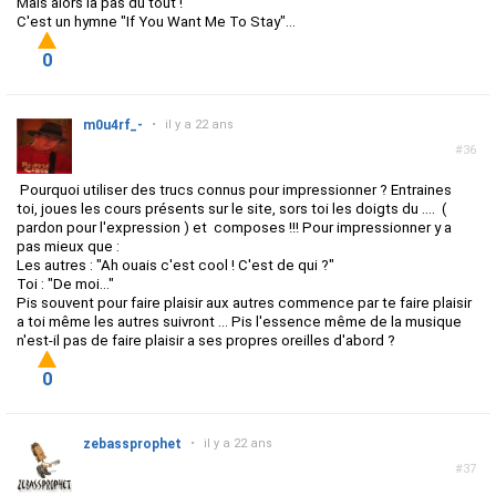
Mais alors là pas du tout !
C'est un hymne "If You Want Me To Stay"...
0
m0u4rf_-
•
il y a 22 ans
#36
Pourquoi utiliser des trucs connus pour impressionner ? Entraines
toi, joues les cours présents sur le site, sors toi les doigts du .... (
pardon pour l'expression ) et composes !!! Pour impressionner y a
pas mieux que :
Les autres : "Ah ouais c'est cool ! C'est de qui ?"
Toi : "De moi..."
Pis souvent pour faire plaisir aux autres commence par te faire plaisir
a toi même les autres suivront ... Pis l'essence même de la musique
n'est-il pas de faire plaisir a ses propres oreilles d'abord ?
0
zebassprophet
•
il y a 22 ans
#37