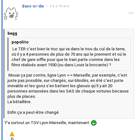
Bass-or-die
•
il y a 16 ans
#81
begg
popolito
Le TER c'est bien le truc qui va dans le trou du cul de la terre,
où il y a 4 personnes de plus de 70 ans qui le prennent et où le
chef de gare siffle pour que le train parte comme dans les
films réalisés avant 1930 (ou dans Louis la brocante) ?
Mouai ça par contre, ligne Lyon <-> Marseille, par exemple, c'est
juste pas possible, sur-chargés, sur-blindés, en été c'est juste
invivable et les gonz s'en battent les glaouis qu'il y ait 20
personnes entassées dans les SAS de chaque voitures because
plus de places.
La bétaillère.
Enfin ça a peut-être changé.
Y'a surtout un TGV Lyon-Marseille, maintenant.
0