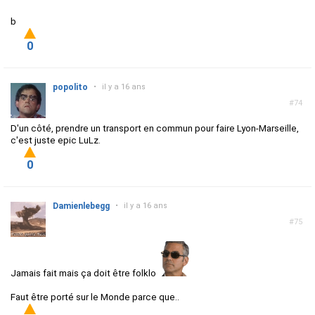
b
0
popolito
•
il y a 16 ans
#74
D'un côté, prendre un transport en commun pour faire Lyon-Marseille,
c'est juste epic LuLz.
0
Damienlebegg
•
il y a 16 ans
#75
Jamais fait mais ça doit être folklo
Faut être porté sur le Monde parce que..