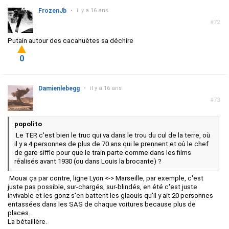
FrozenJb
•
il y a 16 ans
#72
Putain autour des cacahuètes sa déchire
0
Damienlebegg
•
il y a 16 ans
#73
popolito
Le TER c'est bien le truc qui va dans le trou du cul de la terre, où
il y a 4 personnes de plus de 70 ans qui le prennent et où le chef
de gare siffle pour que le train parte comme dans les films
réalisés avant 1930 (ou dans Louis la brocante) ?
Mouai ça par contre, ligne Lyon <-> Marseille, par exemple, c'est
juste pas possible, sur-chargés, sur-blindés, en été c'est juste
invivable et les gonz s'en battent les glaouis qu'il y ait 20 personnes
entassées dans les SAS de chaque voitures because plus de
places.
La bétaillère.