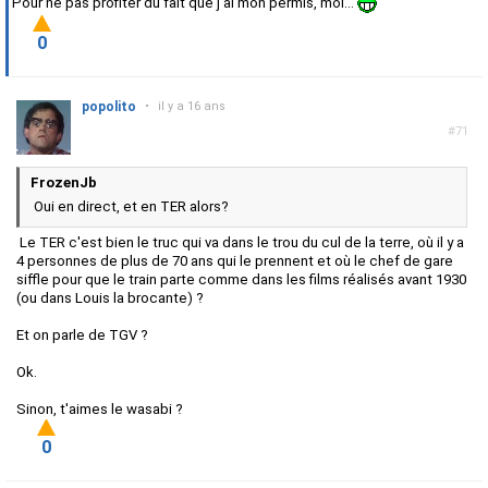
Pour ne pas profiter du fait que j'ai mon permis, moi...
0
popolito
•
il y a 16 ans
#71
FrozenJb
Oui en direct, et en TER alors?
Le TER c'est bien le truc qui va dans le trou du cul de la terre, où il y a
4 personnes de plus de 70 ans qui le prennent et où le chef de gare
siffle pour que le train parte comme dans les films réalisés avant 1930
(ou dans Louis la brocante) ?
Et on parle de TGV ?
Ok.
Sinon, t'aimes le wasabi ?
0