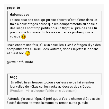
popolito
dabanabass
Le seul truc pas cool qui puisse t'arriver c'est d'être dans un
train a deux étages parce que les compartiments au dessus
des sièges sont trop petits pour un flight, au pire des cas tu
prends une housse et tu la cales entre tes jambes pour le
voyage
Mais encore une fois, s'il a un case, les TGV à 2 étages, il y a des
compartiments au milieu des voitures, donc il la jette là-dedans
et c'est bon
@kwel : stfu mofo.
begg
En effet, tu en trouves toujours qui essaye de faire rentrer
leur valise de 40kgs sur les racks au dessus des sièges.
(Pendant 1/4h à bloquer l'allée en s'obstinant)
Attends, y'a aussi l'épaulé-jeté qui, si t'as la chance d'être assis
à côté du mec, termine la moitié du temps sur ta gueule...