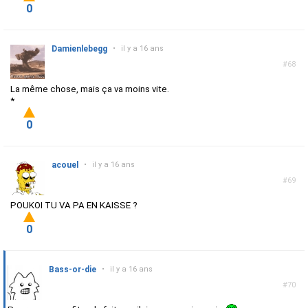
0
Damienlebegg
•
il y a 16 ans
#68
La même chose, mais ça va moins vite.
*
0
acouel
•
il y a 16 ans
#69
POUKOI TU VA PA EN KAISSE ?
0
Bass-or-die
•
il y a 16 ans
#70