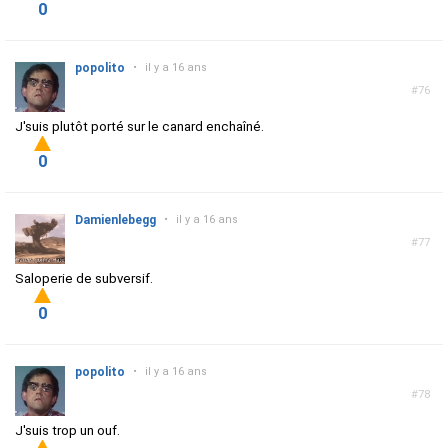
0
popolito
•
il y a 16 ans
#76
J'suis plutôt porté sur le canard enchaîné.
0
Damienlebegg
•
il y a 16 ans
#77
Saloperie de subversif.
0
popolito
•
il y a 16 ans
#78
J'suis trop un ouf.