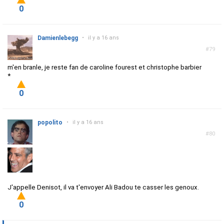
0
Damienlebegg
•
il y a 16 ans
#79
m'en branle, je reste fan de caroline fourest et christophe barbier
*
0
popolito
•
il y a 16 ans
#80
J'appelle Denisot, il va t'envoyer Ali Badou te casser les genoux.
0