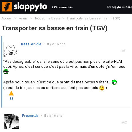
Sweepyto Guitare
293 connectés
>
>
>
Accueil
Forum
Tout sur la Basse
Transporter sa basse en train (TGV)
Transporter sa basse en train (TGV)
Bass-or-die
•
il y a 16 ans
#61
"Pas désagréable" dans le sens où c'est pas non plus une cité-HLM
quoi. Après, c'est sur que c'est pas la ville, mais d'un côté, j'm'en fous
Après pour Rouen, c'est ce que m'ont dit mes potes y étant...
(c'est du troll, au cas où certains auraient pas compris
)
0
FrozenJb
•
il y a 16 ans
#62