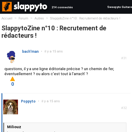
Sweepyto Guitare
214 connectés
>
>
>
Accueil
Forum
Autres
SlappytoZine n°10 : Recrutement de rédacteurs !
SlappytoZine n°10 : Recrutement de
rédacteurs !
bach'man
•
il y a 15 ans
#31
questions, il y a une ligne éditoriale précise ? un chemin de fer,
éventuellement ? ou alors c'est tout à l'arrach' ?
0
Poppyto
•
il y a 15 ans
#32
Miliouz