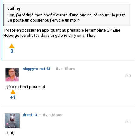
sailing
Bon, j'ai rédigé mon chef d'œuvre d'une originalité inouïe : la pizza.
Je poste un dossier ou j'envoie un mp ?
Poste en dossier en appliquant au préalable le template SPZine.
Héberge les photos dans ta galerie s'il y en a. Thxs
0
slappyto.net.M
•
il y a 15 ans
#40
ayé c'est fait pour moi
+1
dreck13
•
il y a 15 ans
#41
salut,