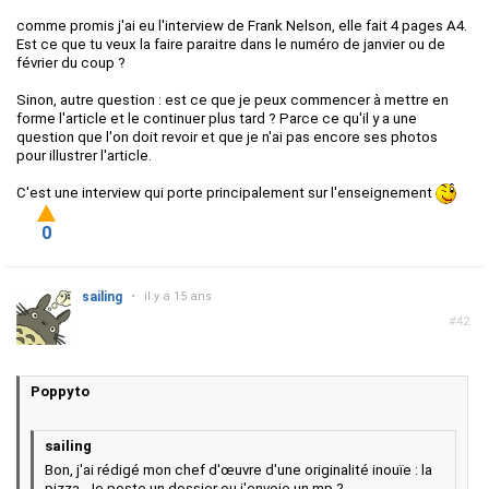
comme promis j'ai eu l'interview de Frank Nelson, elle fait 4 pages A4.
Est ce que tu veux la faire paraitre dans le numéro de janvier ou de
février du coup ?
Sinon, autre question : est ce que je peux commencer à mettre en
forme l'article et le continuer plus tard ? Parce ce qu'il y a une
question que l'on doit revoir et que je n'ai pas encore ses photos
pour illustrer l'article.
C'est une interview qui porte principalement sur l'enseignement
0
sailing
•
il y a 15 ans
#42
Poppyto
sailing
Bon, j'ai rédigé mon chef d'œuvre d'une originalité inouïe : la
pizza. Je poste un dossier ou j'envoie un mp ?