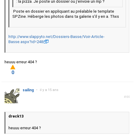
: la pizza. Je poste un dossier ou j'envoie un mp ?
Poste en dossier en appliquant au préalable le template
SPZine. Héberge les photos dans ta galerie s'il y en a. Thxs
http://www.slappyto.net/Dossiers-Basse/Voir-Article-
Basse.aspx?id=248
heuuu erreur 404 ?
0
sailing
•
il y a 15 ans
#44
dreck13
heuuu erreur 404 ?