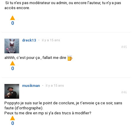
Si tu n'es pas modérateur ou admin, ou encore l'auteur, tu n'y a pas
accès encore.
0
dreck13
•
il y a 15 ans
#45
ahhhh, c'est pour ça , fallait me dire
0
musikman
•
il y a 15 ans
#46
Poppyto je suis sur le point de conclure, je t’envoie ça ce soir, sans
faute (d'orthographe).
Peux tu me dire en mp si y'a des trucs à modifier?
0