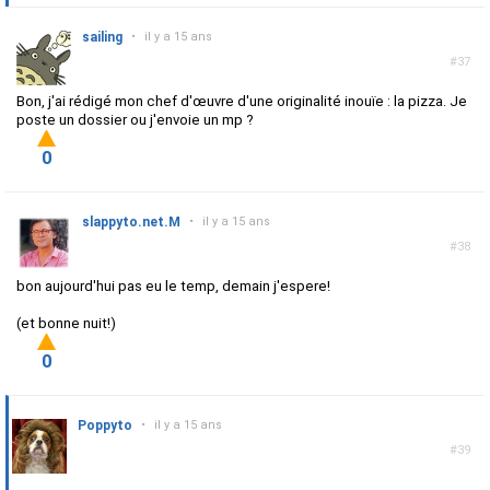
sailing
•
il y a 15 ans
#37
Bon, j'ai rédigé mon chef d'œuvre d'une originalité inouïe : la pizza. Je
poste un dossier ou j'envoie un mp ?
0
slappyto.net.M
•
il y a 15 ans
#38
bon aujourd'hui pas eu le temp, demain j'espere!
(et bonne nuit!)
0
Poppyto
•
il y a 15 ans
#39