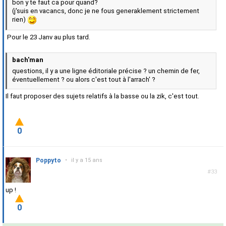
bon y te faut ca pour quand?
(j'suis en vacancs, donc je ne fous generaklement strictement
rien)
Pour le 23 Janv au plus tard.
bach'man
questions, il y a une ligne éditoriale précise ? un chemin de fer,
éventuellement ? ou alors c'est tout à l'arrach' ?
Il faut proposer des sujets relatifs à la basse ou la zik, c'est tout.
0
Poppyto
•
il y a 15 ans
#33
up !
0