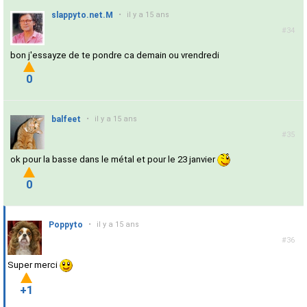
slappyto.net.M
•
il y a 15 ans
#34
bon j'essayze de te pondre ca demain ou vrendredi
0
balfeet
•
il y a 15 ans
#35
ok pour la basse dans le métal et pour le 23 janvier
0
Poppyto
•
il y a 15 ans
#36
Super merci
+1