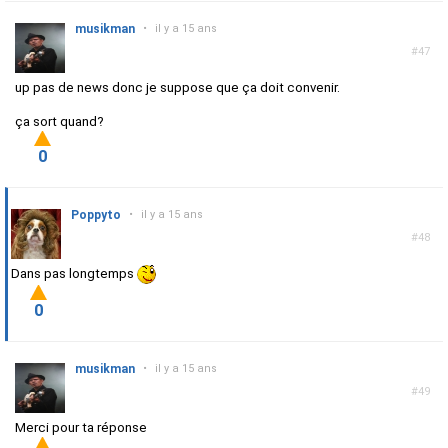
musikman
•
il y a 15 ans
#47
up pas de news donc je suppose que ça doit convenir.
ça sort quand?
0
Poppyto
•
il y a 15 ans
#48
Dans pas longtemps
0
musikman
•
il y a 15 ans
#49
Merci pour ta réponse