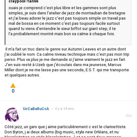
claypool-fan66
ouais je comprend c'est plus libre et les gammes sont plus
simples, je suis dans l'atelier de jazz de montauban de bretagne
et j'ai beau adorer le jazz c'est pas toujours simple on travail pas
mal de bossa en ce moment c'est pas toujours facile surtout
quand tu viens d'entendre le sieur biffot sur giant step, il te
l'a probablement montré mais bon sa calme à chaque fois.
Il m'a fait un truc dans le genre sur Autumn Leaves et un autre dont
j'ai oublié le nom. Ca calme niveau technique mais c'est pas mon trip
perso. Plus va plus je me demande si j'aime vraiment le jazz en fait.
J'en suis resté à Uzeb que j'écoutais dans ma jeunesse, Marcus
Miller dont je ne me lasse pas une seconde, E.S.T. qui me transporte
et quelques autres.
0
UcCaBaRuCcA
•
il y a 14 ans
#64
Côté jazz, un gars que j aime particulièrement c est le clarinettiste
Don Byron, j ai deux albums (big music, style new Orléans, et nu