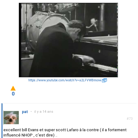
https://www.youtube.com/watch?v=a2LFVWBmoiw
0
pat
•
il y a 14 ans
#73
excellent bill Evans et super scott Lafaro à la contre ( il a fortement
influencé NHOP , c'est dire) ..