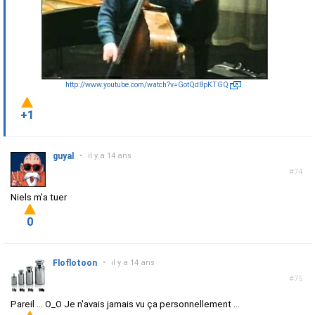
http://www.youtube.com/watch?v=GotQd8pKTGQ
+1
guyal
•
il y a 14 ans
#74
Niels m'a tuer
0
Floflotoon
•
il y a 14 ans
#75
Pareil ... O_O Je n'avais jamais vu ça personnellement ...