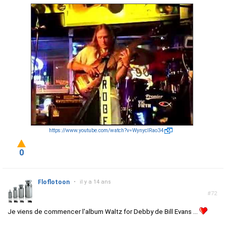
https://www.youtube.com/watch?v=WynyclRao34
0
Floflotoon
•
il y a 14 ans
#72
Je viens de commencer l'album Waltz for Debby de Bill Evans ...