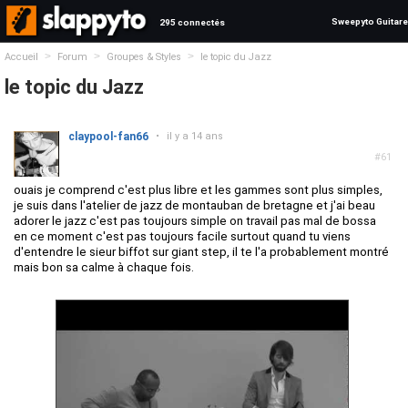
Sweepyto Guitare
295 connectés
>
>
>
Accueil
Forum
Groupes & Styles
le topic du Jazz
le topic du Jazz
claypool-fan66
•
il y a 14 ans
#61
ouais je comprend c'est plus libre et les gammes sont plus simples,
je suis dans l'atelier de jazz de montauban de bretagne et j'ai beau
adorer le jazz c'est pas toujours simple on travail pas mal de bossa
en ce moment c'est pas toujours facile surtout quand tu viens
d'entendre le sieur biffot sur giant step, il te l'a probablement montré
mais bon sa calme à chaque fois.