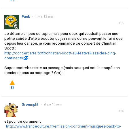
Pack
•
il y a 13 ans
#85
Je déterre un peu ce topic mais pour ceux qui voudrait passer une
petite soirée d'été à écouter du jazz mais qui ne peuvent le faire que
depuis leur canapé, je vous recommande ce concert de Christian
Scott :
http://concert.arte.tv/fr/christian-scott-au-festival-jazz-des-cinq-
continents
Super contrebassiste au passage (mais pourquoi ont-ils coupé son
dernier chorus au montage ? Grrr) :
0
Groumph!
•
il y a 13 ans
#86
et pour ce qui aiment
http://www.franceculture.fr/emission-continent-musiques-back-to-