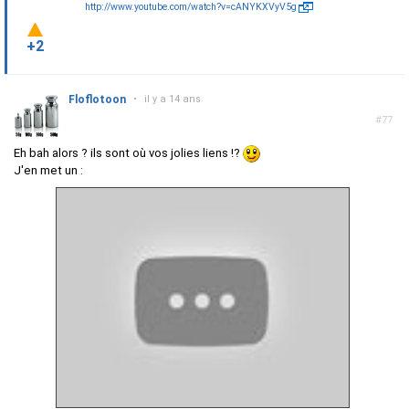
http://www.youtube.com/watch?v=cANYKXVyV5g
+2
Floflotoon
•
il y a 14 ans
#77
Eh bah alors ? ils sont où vos jolies liens !?
J'en met un :