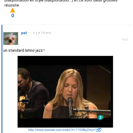
blaxploitation en style blaxploitation...) et ce sont deux grosses
réussite.
0
pat
•
il y a 14 ans
#65
un standard latino jazz !
http://www.youtube.com/watch?v=T1S5BgZmyiY