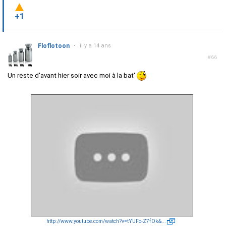
+1
Floflotoon
•
il y a 14 ans
#66
Un reste d'avant hier soir avec moi à la bat'
http://www.youtube.com/watch?v=tYUFo-Z7fOk&...