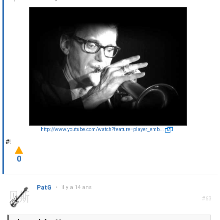
http://www.youtube.com/watch?feature=player_emb...
#!
0
PatG
•
il y a 14 ans
#63