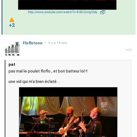
http://www.youtube.com/watch?v=K4Di2rvigVk&...
+2
Floflotoon
•
il y a 14 ans
#68
pat
pas mal le poulet floflo , et bon batteur lol !!
une vid qui m'a bien éclaté ..