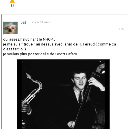
0
pat
•
il y a 14 ans
#76
oui assez halucinant le NHOP ,
je me suis " troué " au dessus avec la vid de H. Feraud ( comme ça
c'est fait lol )
je voulais plus poster celle de Scott Lafaro