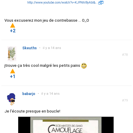
http://www.youtube.com/watch?v=KJPNhI8yAbI&...
Vous excuserez mon jeu de contrebasse ... O_O
+2
Skeuths
•
il y a 14 ans
#78
jtrouve ça très cool malgré les petits pains
+1
babarjo
•
il y a 14 ans
#79
Je l'écoute presque en boucle!