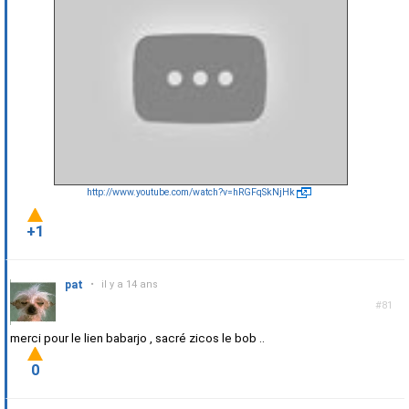
http://www.youtube.com/watch?v=hRGFqSkNjHk
+1
pat
•
il y a 14 ans
#81
merci pour le lien babarjo , sacré zicos le bob ..
0