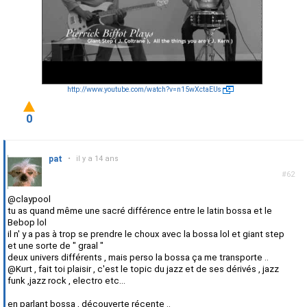
http://www.youtube.com/watch?v=n15wXctaEUs
0
pat
•
il y a 14 ans
#62
@claypool
tu as quand même une sacré différence entre le latin bossa et le
Bebop lol
il n' y a pas à trop se prendre le choux avec la bossa lol et giant step
et une sorte de " graal "
deux univers différents , mais perso la bossa ça me transporte ..
@Kurt , fait toi plaisir , c'est le topic du jazz et de ses dérivés , jazz
funk ,jazz rock , electro etc...
en parlant bossa , découverte récente ..