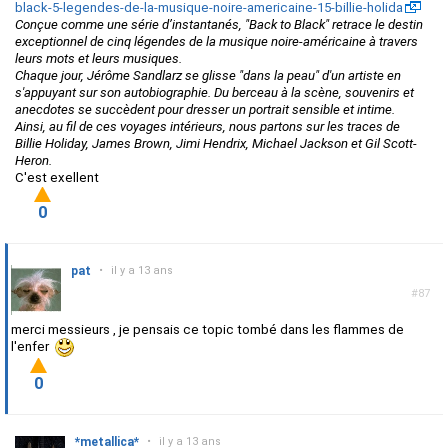
black-5-legendes-de-la-musique-noire-americaine-15-billie-holida
Conçue comme une série d’instantanés, "Back to Black" retrace le destin
exceptionnel de cinq légendes de la musique noire-américaine à travers
leurs mots et leurs musiques.
Chaque jour, Jérôme Sandlarz se glisse "dans la peau" d'un artiste en
s'appuyant sur son autobiographie. Du berceau à la scène, souvenirs et
anecdotes se succèdent pour dresser un portrait sensible et intime.
Ainsi, au fil de ces voyages intérieurs, nous partons sur les traces de
Billie Holiday, James Brown, Jimi Hendrix, Michael Jackson et Gil Scott-
Heron.
C'est exellent
0
pat
•
il y a 13 ans
#87
merci messieurs , je pensais ce topic tombé dans les flammes de
l'enfer
0
*metallica*
•
il y a 13 ans