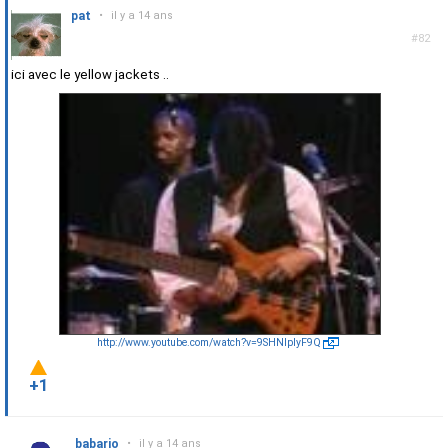
pat
•
il y a 14 ans
#82
ici avec le yellow jackets ..
http://www.youtube.com/watch?v=9SHNlplyF9Q
+1
babarjo
•
il y a 14 ans