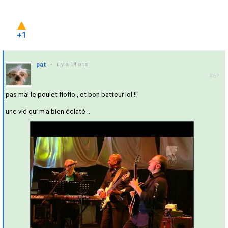
+1
pat
•
il y a 14 ans
#67
pas mal le poulet floflo , et bon batteur lol !!
une vid qui m'a bien éclaté ..