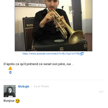
https://www.youtube.com/watch?v=RcLYqjYmYFM
D'après ce qu'il prétend ce serait son père, oui ...
0
Mokujin
•
il y a 14 ans
#71
Bonjour