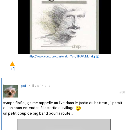
http://www.youtube.com/watch?v=_1FUPcMJjyk
+1
pat
•
il y a 14 ans
#80
sympa floflo , ça me rappelle un live dans le jardin du batteur , il parait
qu'on nous entendait à la sortie du village
un petit coup de big band pour la route ..