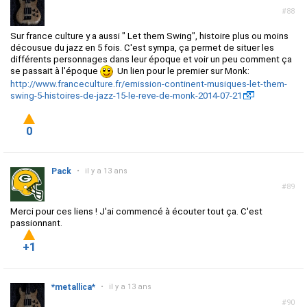
#88
Sur france culture y a aussi " Let them Swing", histoire plus ou moins
décousue du jazz en 5 fois. C'est sympa, ça permet de situer les
différents personnages dans leur époque et voir un peu comment ça
se passait à l'époque
Un lien pour le premier sur Monk:
http://www.franceculture.fr/emission-continent-musiques-let-them-
swing-5-histoires-de-jazz-15-le-reve-de-monk-2014-07-21
0
Pack
•
il y a 13 ans
#89
Merci pour ces liens ! J'ai commencé à écouter tout ça. C'est
passionnant.
+1
*metallica*
•
il y a 13 ans
#90