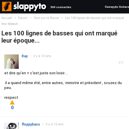
Sweepyto Guitare
364 connectés
>
>
>
Accueil
Forum
Tout sur la Basse
Les 100 lignes de basses qui ont marqué
leur époque...
Les 100 lignes de basses qui ont marqué
leur époque...
Ray
•
il y a 12 ans
#31
et dire qu'en + c'est juste son loisir....
il a quand même été, entre autres, ministre et président , scuzez du
peu.
respect
0
floppybass
•
il y a 12 ans