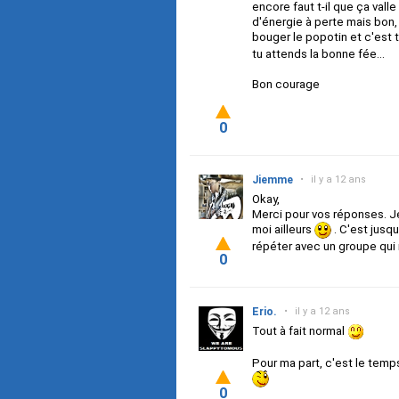
encore faut t-il que ça vall
d'énergie à perte mais bon, 
bouger le popotin et c'est t
tu attends la bonne fée...
Bon courage
0
Jiemme
•
il y a 12 ans
Okay,
Merci pour vos réponses. Je 
moi ailleurs
. C'est jusqu
répéter avec un groupe qui
0
Erio.
•
il y a 12 ans
Tout à fait normal
Pour ma part, c'est le temps
0