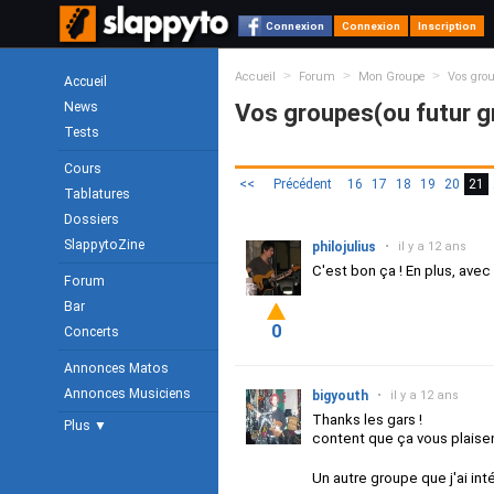
Connexion
Connexion
Inscription
>
>
>
Accueil
Forum
Mon Groupe
Vos grou
Accueil
News
Vos groupes(ou futur gr
Tests
Cours
<<
Précédent
16
17
18
19
20
21
Tablatures
Dossiers
SlappytoZine
philojulius
•
il y a 12 ans
C'est bon ça ! En plus, avec 
Forum
Bar
0
Concerts
Annonces Matos
Annonces Musiciens
bigyouth
•
il y a 12 ans
Thanks les gars !
Plus ▼
content que ça vous plaisen
Un autre groupe que j'ai int