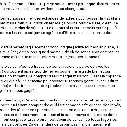
 le faire encore faut t-il que ça soit motivant parce que 1h30 de trajet
une mauvaise ambiance, évidement ça change tout...
nternet nous permet des échanges de fichiers pour bosser, le travail à la
nt mais il faut que lorsqu'on répète ça tourne tout de suite, c'est une
demande plus de sérieux et c'est pas plus mal car celui qui n'a pas fait
orte à faux et c'est jamais agréable d'être à la ramasse, on se doit
.
 gars répètent régulièrement donc lorsque j'arrive tout est en place, je
 faire la (les) dates, on a quand même + de 3h de set et si on compte les
je pense qu'on atteint une petite centaine (compos+reprises).
 le plus dur c'est de trouver de bons musiciens parce qu'avec les
si) qui courent après trop de lièvres pour en faire un de bien et qui
 très court terme (je comprend faut manger mais bon...) sans la capacité
, j'ai eu droit à une semaine pour bosser 18 reprises genre Erikha Badu et
adés) et d'autres qui ont des problèmes de niveau, sans compter les
ges, c'est pas gagné...
 chercher, ça n'existe pas, c'est donc à toi de faire l'effort, et si ça vaut
de route en faisant comprendre qu'il faut espacer la fréquence des répés,
poser des résidences ponctuelles dans ton coin que tu organiseras, ça
de passer de bons moments. Idem si tu peux trouver des petites dates
ent sur place, tu as bien un petit coin de canap', de toute façon les
 mais ça dort peu. Ca demandera de ta part pas mal d'engagement