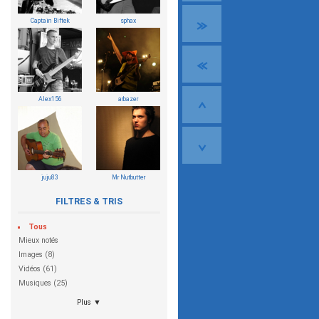
Captain Biftek
sphax
Alex156
arbazer
juju83
Mr Nutbutter
FILTRES & TRIS
Tous
Mieux notés
Images (8)
Vidéos (61)
Musiques (25)
Plus ▼