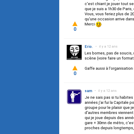
c'est chiant je jouer tout s
que je suis a 1h30 de Paris,
Vous, vous feriez plus de 2
qu'une occasion arrive dans 
Merci
0
Erio.
•
il y a 12 ans
Les bornes, pas de soucis, m
scène (voire faire un format d
Gaffe aussi à l'organisatio
0
sam
•
il y a 12 ans
Je ne sais pas si tu habites e
années j'ai fui la Capitale p
groupe pour le plaisir que 
d'autres membres viennent de
qui je joue depuis des année
gare + 30mn de métro, c'es
proches depuis longtemps, 