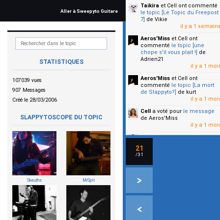
Taikira
et Cell
ont commenté
Aller à Sweepyto Guitare
le topic [Le Topic du Freepost
7]
de Vikie
il y a 1 semain
Aeros'Miss
et Cell
ont
commenté
le topic [une
chope s'il vous plait !]
de
Adrien21
STATISTIQUES
il y a 1 moi
Aeros'Miss
et Cell
ont
107039 vues
commenté
le topic [La mort
907 Messages
de Slappyto?]
de kurt
il y a 1 moi
Créé le 28/03/2006
Cell
a voté pour
le message
SLAPPYTOSCOPE DU TOPIC
de Aeros'Miss
il y a 1 moi
Cell
a voté pour
le message
de Malicia
21
il y a 1 moi
/31
▼
Skeuths
MrSpit