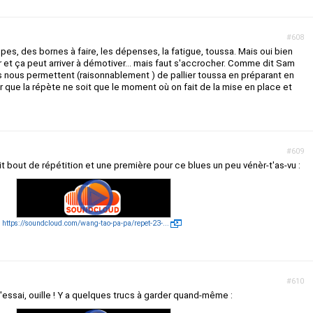
#608
pes, des bornes à faire, les dépenses, la fatigue, toussa. Mais oui bien
r et ça peut arriver à démotiver... mais faut s'accrocher. Comme dit Sam
s nous permettent (raisonnablement ) de pallier toussa en préparant en
 que la répète ne soit que le moment où on fait de la mise en place et
#609
it bout de répétition et une première pour ce blues un peu vénèr-t'as-vu :
https://soundcloud.com/wang-tao-pa-pa/repet-23-...
#610
'essai, ouille ! Y a quelques trucs à garder quand-même :