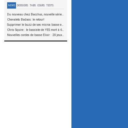
NEWS
DOSSIERS
TABS
COURS
TESTS
Du nouveau chez Bacchus, nouvelle série SCD
Chevalets Badass: le retour!
Supprimer le buzz de ses micros basse en reliant les aimants à la masse
Chris Squire : le bassiste de YES mort à 67 ans
Nouvelles cordes de basse Elixir : 20 jeux à tester !