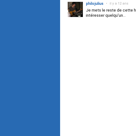
philojulius
•
il y a 12 ans
Je mets le reste de cette h
intéresser quelqu'un...