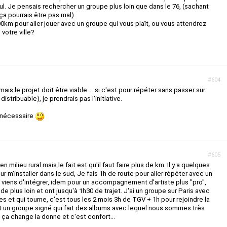
eul. Je pensais rechercher un groupe plus loin que dans le 76, (sachant
 ça pourrais être pas mal).
00km pour aller jouer avec un groupe qui vous plaît, ou vous attendrez
votre ville?
#604
ais le projet doit être viable ... si c'est pour répéter sans passer sur
istribuable), je prendrais pas l'initiative.
n nécessaire
#605
n milieu rural mais le fait est qu'il faut faire plus de km. Il y a quelques
our m'installer dans le sud, Je fais 1h de route pour aller répéter avec un
je viens d'intégrer, idem pour un accompagnement d'artiste plus "pro",
 plus loin et ont jusqu'à 1h30 de trajet. J'ai un groupe sur Paris avec
s et qui tourne, c'est tous les 2 mois 3h de TGV + 1h pour rejoindre la
t un groupe signé qui fait des albums avec lequel nous sommes très
ça change la donne et c'est confort...