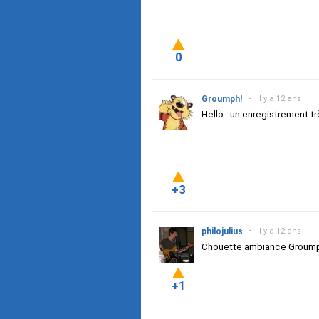
0
Groumph!
•
il y a 12 ans
Hello...un enregistrement tr
+3
philojulius
•
il y a 12 ans
Chouette ambiance Groumph 
+1