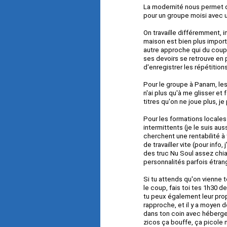
La modernité nous permet de
pour un groupe moisi avec 
On travaille différemment, i
maison est bien plus importa
autre approche qui du coup 
ses devoirs se retrouve en p
d'enregistrer les répétitions
Pour le groupe à Panam, les
n'ai plus qu'à me glisser et
titres qu'on ne joue plus, 
Pour les formations locales
intermittents (je le suis aus
cherchent une rentabilité à
de travailler vite (pour info
des truc Nu Soul assez chi
personnalités parfois étran
Si tu attends qu'on vienne te
le coup, fais toi tes 1h30 
tu peux également leur pro
rapproche, et il y a moyen 
dans ton coin avec hébergem
zicos ça bouffe, ça picole