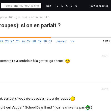
Nuit
B
E
A
D
G
239 connectés
pes(ou futur groupes): si on en parlait ?
oupes): si on en parlait ?
22
23
24
25
26
27
28
29
30
31
Suivant
>>
21/31
#601
Bernard Lavillierdeloin à la gratte, ça sonne !
#602
t, surtout si vous n'etes pas amateur de reggae
égré qui s'appel " School Days Band " ( ça ne s'invente pas
)