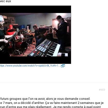
avec eux
ttps://www.youtube.com/watch?v=opddUr8t_Yc#t=1...
#603
futurs groupes que l'on va avoir, alors je vous demande conseil.
le 7 mars, on a décidé d’arrêter. Ça va faire maintenant 2 semaines que je
cun d'entre eux me plais réellement. Je me rends compte à quel point