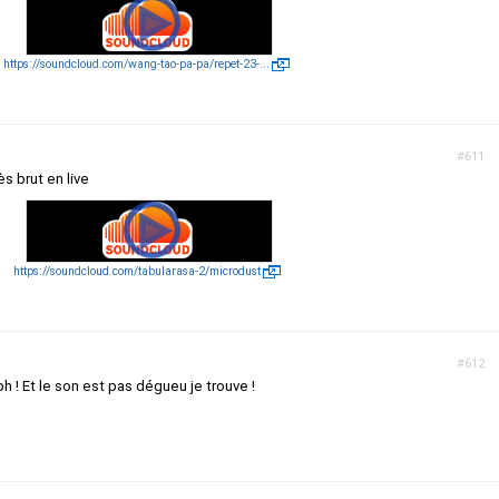
https://soundcloud.com/wang-tao-pa-pa/repet-23-...
#611
ès brut en live
https://soundcloud.com/tabularasa-2/microdust
#612
! Et le son est pas dégueu je trouve !