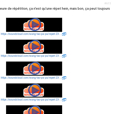
#613
eure de répétition, ça n'est qu'une répet hein, mais bon, ça peut toujours
https://soundcloud.com/wang-tao-pa-pa/repet-23-...
https://soundcloud.com/wang-tao-pa-pa/repet-23-...
https://soundcloud.com/wang-tao-pa-pa/repet-23-...
https://soundcloud.com/wang-tao-pa-pa/repet-23-...