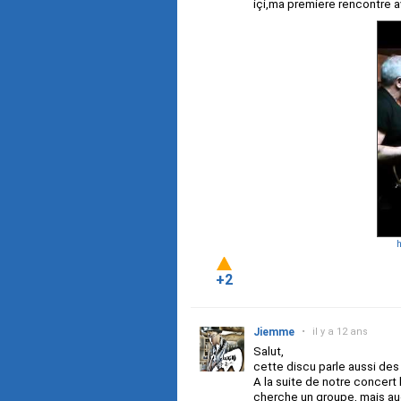
içi,ma premiere rencontre 
h
+2
Jiemme
•
il y a 12 ans
Salut,
cette discu parle aussi des 
A la suite de notre concert 
cherche un groupe, mais au