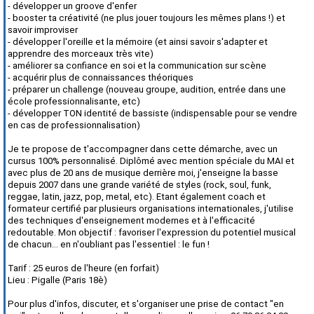
- développer un groove d'enfer
- booster ta créativité (ne plus jouer toujours les mêmes plans !) et
savoir improviser
- développer l'oreille et la mémoire (et ainsi savoir s'adapter et
apprendre des morceaux très vite)
- améliorer sa confiance en soi et la communication sur scène
- acquérir plus de connaissances théoriques
- préparer un challenge (nouveau groupe, audition, entrée dans une
école professionnalisante, etc)
- développer TON identité de bassiste (indispensable pour se vendre
en cas de professionnalisation)
Je te propose de t'accompagner dans cette démarche, avec un
cursus 100% personnalisé. Diplômé avec mention spéciale du MAI et
avec plus de 20 ans de musique derrière moi, j'enseigne la basse
depuis 2007 dans une grande variété de styles (rock, soul, funk,
reggae, latin, jazz, pop, metal, etc). Etant également coach et
formateur certifié par plusieurs organisations internationales, j'utilise
des techniques d'enseignement modernes et à l'efficacité
redoutable. Mon objectif : favoriser l'expression du potentiel musical
de chacun... en n'oubliant pas l'essentiel : le fun !
Tarif : 25 euros de l'heure (en forfait)
Lieu : Pigalle (Paris 18è)
Pour plus d'infos, discuter, et s'organiser une prise de contact "en