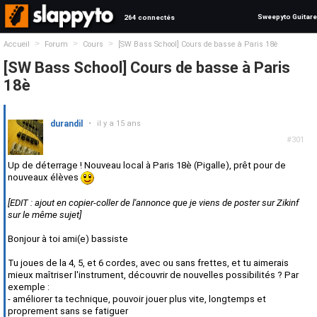
Sweepyto Guitare
264 connectés
>
>
>
Accueil
Forum
Cours
[SW Bass School] Cours de basse à Paris 18è
[SW Bass School] Cours de basse à Paris
18è
durandil
•
il y a 15 ans
#301
Up de déterrage ! Nouveau local à Paris 18è (Pigalle), prêt pour de
nouveaux élèves
[EDIT : ajout en copier-coller de l'annonce que je viens de poster sur Zikinf
sur le même sujet]
Bonjour à toi ami(e) bassiste
Tu joues de la 4, 5, et 6 cordes, avec ou sans frettes, et tu aimerais
mieux maîtriser l'instrument, découvrir de nouvelles possibilités ? Par
exemple :
- améliorer ta technique, pouvoir jouer plus vite, longtemps et
proprement sans se fatiguer