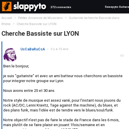
Sweepyto Guitare
272 connectés
>
>
Accueil
Petites Annonces de Musiciens
Guitariste recherche Bassiste dans
>
Rhône
Cherche Bassiste sur LYON
Cherche Bassiste sur LYON
UcCaBaRuCcA
•
il y a 15 ans
#0
Bien le bonjour,
je suis "guitariste" et avec un ami batteur nous cherchons un bassiste
pour integrer notre groupe sur Lyon.
Nous avons entre 25 et 30 ans.
Notre style de musique est assez varié, pour l'instant nous jouons du
rock (AC/DC, Lenni Kravitz, Tage against the machine), du blues, et
des plans funk, mais l'idée est de tendre vers le blues/soul/funk.
Notre objectif n'est pas de faire le stade de France dans les 6 mois,
mais plutôt de se faire plaisir en jouant 1fois/semaine et en