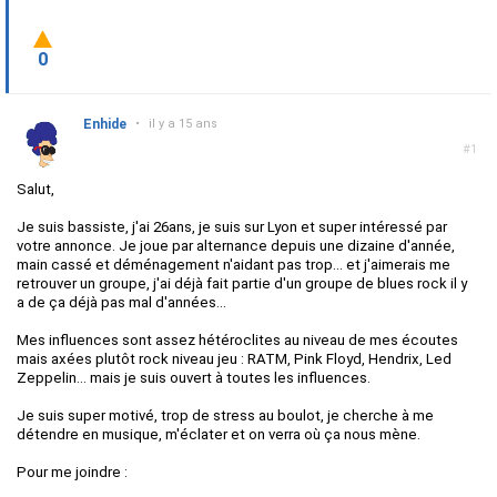
0
Enhide
•
il y a 15 ans
#1
Salut,
Je suis bassiste, j'ai 26ans, je suis sur Lyon et super intéressé par
votre annonce. Je joue par alternance depuis une dizaine d'année,
main cassé et déménagement n'aidant pas trop... et j'aimerais me
retrouver un groupe, j'ai déjà fait partie d'un groupe de blues rock il y
a de ça déjà pas mal d'années...
Mes influences sont assez hétéroclites au niveau de mes écoutes
mais axées plutôt rock niveau jeu : RATM, Pink Floyd, Hendrix, Led
Zeppelin... mais je suis ouvert à toutes les influences.
Je suis super motivé, trop de stress au boulot, je cherche à me
détendre en musique, m'éclater et on verra où ça nous mène.
Pour me joindre :