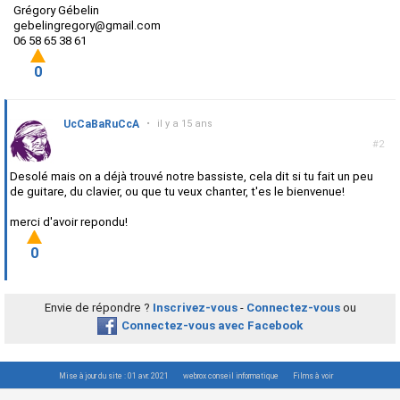
Grégory Gébelin
gebelingregory@gmail.com
06 58 65 38 61
0
UcCaBaRuCcA
•
il y a 15 ans
#2
Desolé mais on a déjà trouvé notre bassiste, cela dit si tu fait un peu
de guitare, du clavier, ou que tu veux chanter, t'es le bienvenue!
merci d'avoir repondu!
0
Envie de répondre ?
Inscrivez-vous
-
Connectez-vous
ou
Connectez-vous avec Facebook
Mise à jour du site : 01 avr. 2021
webrox conseil informatique
Films à voir