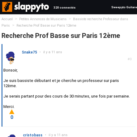
Sweepyto Guitare
320 connectés
>
>
Accueil
Petites Annonces de Musiciens
Bassiste recherche Professeur dans
>
Paris
Recherche Prof Basse sur Paris 12ème
Recherche Prof Basse sur Paris 12ème
Snake75
•
il y a 11 ans
#0
Bonsoir,
Je suis bassiste débutant et je cherche un professeur sur paris
12ème.
Je serais partant pour des cours de 30 minutes, une fois par semaine.
Merci.
0
cristobass
•
il y a 11 ans