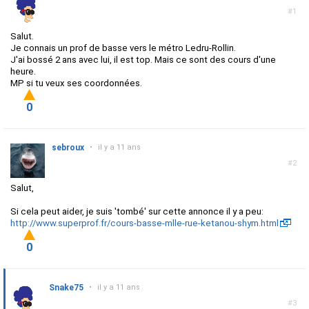
#1
Salut.
Je connais un prof de basse vers le métro Ledru-Rollin.
J'ai bossé 2 ans avec lui, il est top. Mais ce sont des cours d'une
heure.
MP si tu veux ses coordonnées.
0
sebroux
•
il y a 11 ans
#2
Salut,
Si cela peut aider, je suis 'tombé' sur cette annonce il y a peu:
http://www.superprof.fr/cours-basse-mlle-rue-ketanou-shym.html
0
Snake75
•
il y a 11 ans
#3