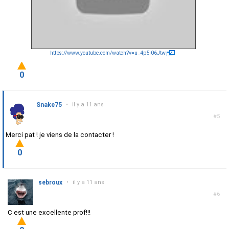
https://www.youtube.com/watch?v=u_4p5i06Jtw
0
Snake75
•
il y a 11 ans
#5
Merci pat ! je viens de la contacter !
0
sebroux
•
il y a 11 ans
#6
C est une excellente prof!!!