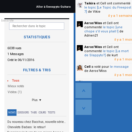
Taikira
et Cell
ont commenté
Aller à Sweepyto Guitare
le topic [Le Topic du Freepost
7]
de Vikie
il y a 1 semain
u bassiste
Aeros'Miss
et Cell
ont
commenté
le topic [une
chope s'il vous plait !]
de
Adrien21
STATISTIQUES
il y a 1 moi
Aeros'Miss
et Cell
ont
6038 vues
commenté
le topic [La mort
1 Messages
de Slappyto?]
de kurt
il y a 1 moi
Créé le 06/11/2016
Cell
a voté pour
le message
FILTRES & TRIS
de Aeros'Miss
il y a 1 moi
Tous
Cell
a voté pour
le message
Mieux notés
de Malicia
il y a 1 moi
Vidéos (1)
▼
Plus ▼
NEWS
DOSSIERS
TABS
COURS
TESTS
Du nouveau chez Bacchus, nouvelle série SCD
Chevalets Badass: le retour!