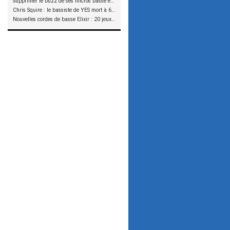
Supprimer le buzz de ses micros basse en reliant les aimants à la masse
Chris Squire : le bassiste de YES mort à 67 ans
Nouvelles cordes de basse Elixir : 20 jeux à tester !