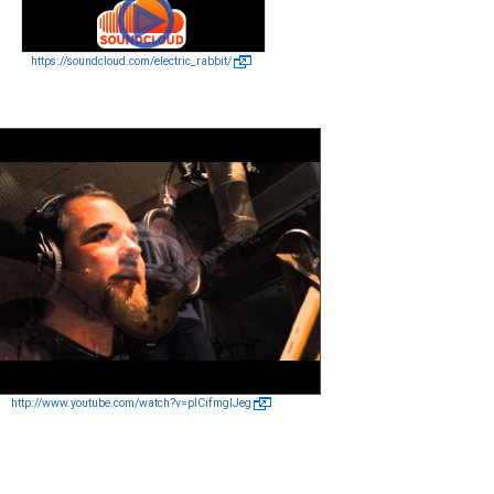
https://soundcloud.com/electric_rabbit/
http://www.youtube.com/watch?v=plCifmglJeg