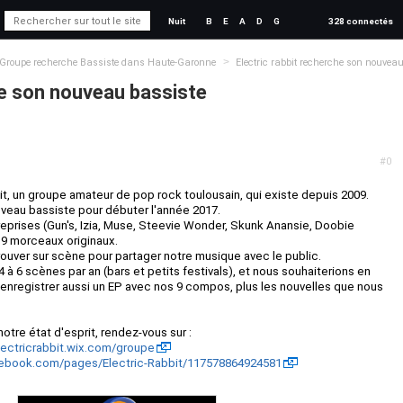
Nuit
B
E
A
D
G
328 connectés
>
Groupe recherche Bassiste dans Haute-Garonne
Electric rabbit recherche son nouvea
he son nouveau bassiste
#0
, un groupe amateur de pop rock toulousain, qui existe depuis 2009.
veau bassiste pour débuter l'année 2017.
 reprises (Gun's, Izia, Muse, Steevie Wonder, Skunk Anansie, Doobie
de 9 morceaux originaux.
rouver sur scène pour partager notre musique avec le public.
 à 6 scènes par an (bars et petits festivals), et nous souhaiterions en
as, enregistrer aussi un EP avec nos 9 compos, plus les nouvelles que nous
 notre état d'esprit, rendez-vous sur :
electricrabbit.wix.com/groupe
cebook.com/pages/Electric-Rabbit/117578864924581