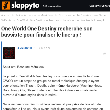
Sweepyto Guitare
146 connectés
>
>
Accueil
Petites Annonces de Musiciens
Groupe recherche Bassiste dans Seine-
>
St-Denis
One World One Destiny recherche son bassiste pour finaliser le line-up !
One World One Destiny recherche son
bassiste pour finaliser le line-up !
Alex60230
•
il y a 7 ans
#0
Salut ami Bassiste Métalleux,
Le projet « One World-One Destiny » commence à prendre tournure.
OWOD est un projet de groupe de métal mélodique énergique ayant
pour orientation Thrash, Death, voire même Hardcore (Machine Head,
Dark Tranquility, Slayer juste pour citer des influences) mais reste
ouvert à d’autres styles dans le métal.
Nous recherchons des musiciens sérieux et pas prise de tête afin de
compléter le line-up. Nous avons prêt d’une soixantaine de compos en