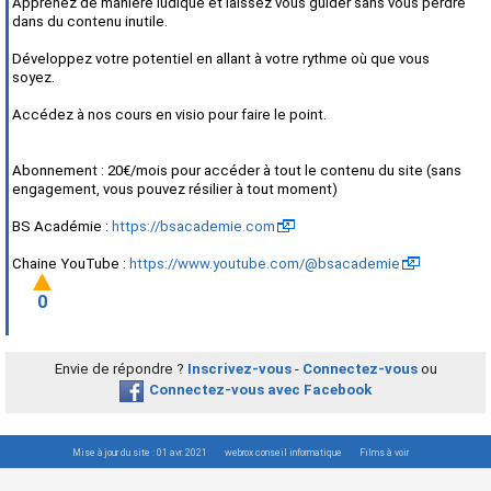
Apprenez de manière ludique et laissez vous guider sans vous perdre
dans du contenu inutile.
Développez votre potentiel en allant à votre rythme où que vous
soyez.
Accédez à nos cours en visio pour faire le point.
Abonnement : 20€/mois pour accéder à tout le contenu du site (sans
engagement, vous pouvez résilier à tout moment)
BS Académie :
https://bsacademie.com
Chaine YouTube :
https://www.youtube.com/@bsacademie
0
Envie de répondre ?
Inscrivez-vous
-
Connectez-vous
ou
Connectez-vous avec Facebook
Mise à jour du site : 01 avr. 2021
webrox conseil informatique
Films à voir