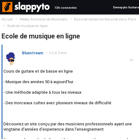
Sweepyto Guitare
136 connectés
>
>
Accueil
Petites Annonces de Musiciens
Bassiste recherche Bassiste dans Paris
>
Ecole de musique en ligne
Ecole de musique en ligne
Bluestream
•
il y a 3 ans
#0
Cours de guitare et de basse en ligne
- Musique des années 50 à aujourd’hui
- Une méthode adaptée à tous les niveaux
- Des morceaux cultes avec plusieurs niveaux de difficulté
Découvrez un site conçu par des musiciens professionnels ayant une
vingtaine d'années d'experience dans l'enseignement.