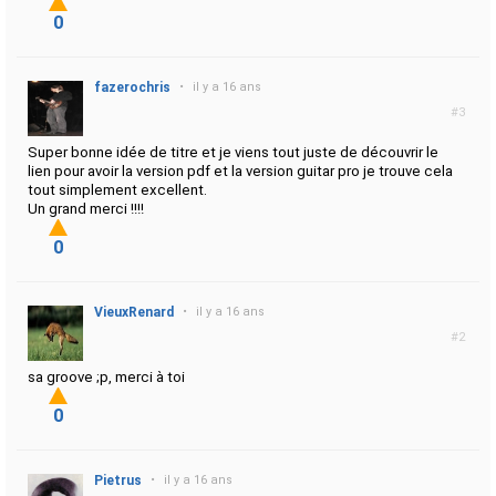
0
fazerochris
•
il y a 16 ans
#3
Super bonne idée de titre et je viens tout juste de découvrir le
lien pour avoir la version pdf et la version guitar pro je trouve cela
tout simplement excellent.
Un grand merci !!!!
0
VieuxRenard
•
il y a 16 ans
#2
sa groove ;p, merci à toi
0
Pietrus
•
il y a 16 ans