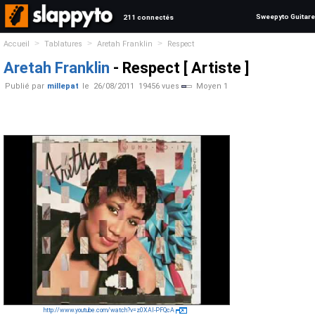
Sweepyto Guitare
211 connectés
>
>
>
Accueil
Tablatures
Aretah Franklin
Respect
Aretah Franklin
- Respect [ Artiste ]
Publié par
millepat
le
26/08/2011
19456 vues
Moyen 1
http://www.youtube.com/watch?v=z0XAI-PFQcA