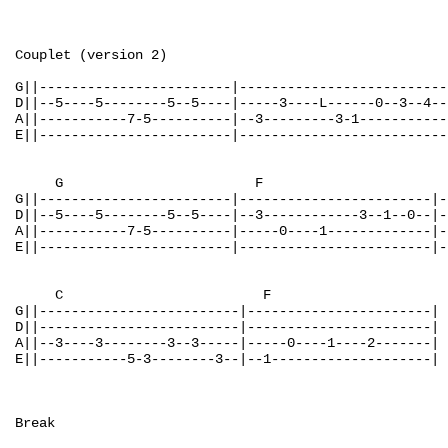
Couplet (version 2)

G||------------------------|--------------------------
D||--5----5--------5--5----|-----3----L------0--3--4--
A||-----------7-5----------|--3---------3-1-----------
E||------------------------|--------------------------
     G                        F                       
G||------------------------|------------------------|-
D||--5----5--------5--5----|--3------------3--1--0--|-
A||-----------7-5----------|-----0----1-------------|-
E||------------------------|------------------------|-
     C                         F                      
G||-------------------------|-----------------------|

D||-------------------------|-----------------------|

A||--3----3--------3--3-----|-----0----1----2-------|

E||-----------5-3--------3--|--1--------------------|

Break
