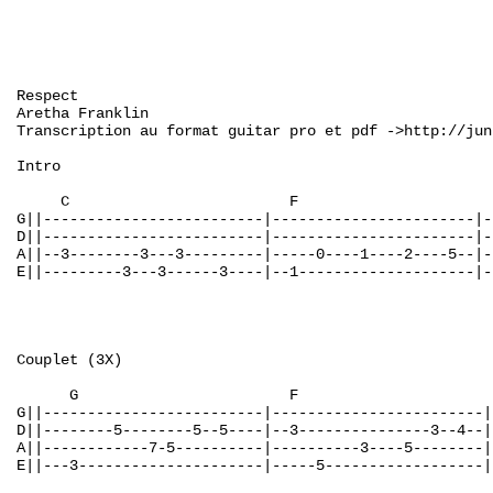
Respect                                               
Aretha Franklin

Transcription au format guitar pro et pdf ->http://jun
Intro

     C                         F                      
G||-------------------------|-----------------------|-
D||-------------------------|-----------------------|-
A||--3--------3---3---------|-----0----1----2----5--|-
E||---------3---3------3----|--1--------------------|-
Couplet (3X)

      G                        F                      
G||-------------------------|------------------------|
D||--------5--------5--5----|--3---------------3--4--|
A||------------7-5----------|----------3----5--------|
E||---3---------------------|-----5------------------|