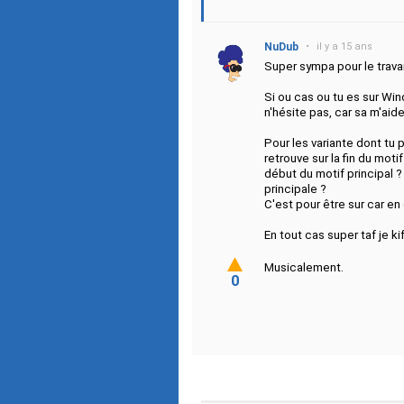
NuDub
•
il y a 15 ans
Super sympa pour le travail
Si ou cas ou tu es sur Win
n'hésite pas, car sa m'aide
Pour les variante dont tu 
retrouve sur la fin du moti
début du motif principal ?
principale ?
C'est pour être sur car en 
En tout cas super taf je k
Musicalement.
0