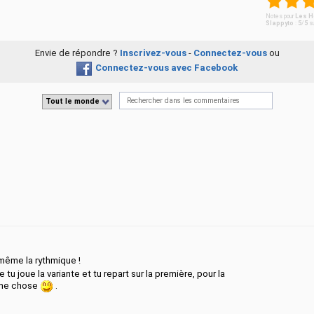
Notes pour
Les H
Slappyto
:
5
/
5
s
Envie de répondre ?
Inscrivez-vous
-
Connectez-vous
ou
Connectez-vous avec Facebook
Tout le monde
ême la rythmique !
e tu joue la variante et tu repart sur la première, pour la
même chose
.