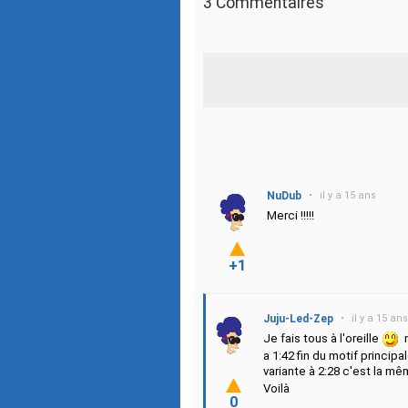
3 Commentaires
NuDub
•
il y a 15 ans
Merci !!!!!
+1
Juju-Led-Zep
•
il y a 15 ans
Je fais tous à l'oreille
m
a 1:42 fin du motif principal
variante à 2:28 c'est la 
Voilà
0