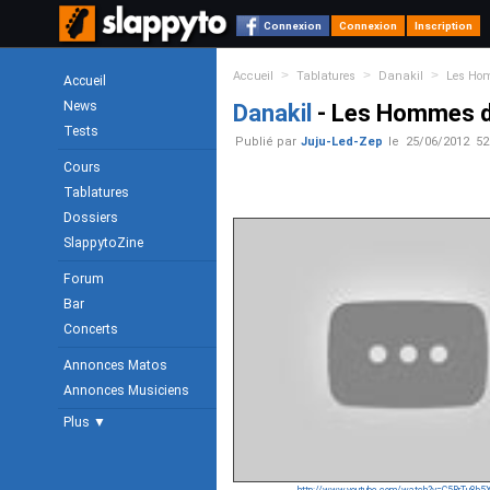
Connexion
Connexion
Inscription
>
>
>
Accueil
Tablatures
Danakil
Les Ho
Accueil
News
Danakil
- Les Hommes de
Tests
Publié par
Juju-Led-Zep
le
25/06/2012
52
Cours
Tablatures
Dossiers
SlappytoZine
Forum
Bar
Concerts
Annonces Matos
Annonces Musiciens
Plus ▼