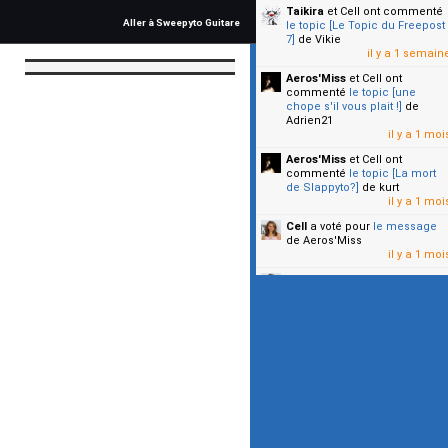
Taikira
et Cell
ont commenté
Aller à Sweepyto Guitare
le topic [Le Topic du Freepost
7]
de Vikie
il y a 1 semain
Aeros'Miss
et Cell
ont
commenté
le topic [une
chope s'il vous plait !]
de
Adrien21
il y a 1 moi
Aeros'Miss
et Cell
ont
commenté
le topic [La mort
de Slappyto?]
de kurt
il y a 1 moi
Cell
a voté pour
le message
de Aeros'Miss
il y a 1 moi
Cell
a voté pour
le message
de Malicia
il y a 1 moi
▼