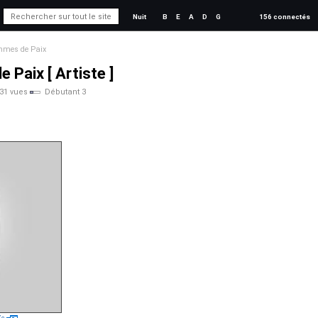
Nuit
B
E
A
D
G
156 connectés
mmes de Paix
 Paix [ Artiste ]
31 vues
Débutant 3