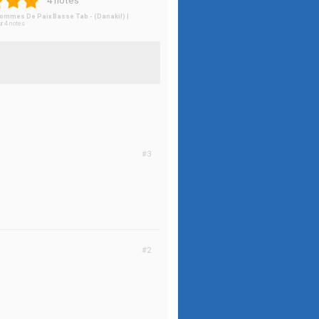
4 notes
ommes De Paix Basse Tab - (Danakil) |
ur
4
notes
#3
#2