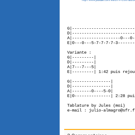
http://www.youtube.com/watch?v=C5RrTu8b5
G|--------------------------
D|--------------------------
A|--------------------0---0-
E|0---0---5-7-7-7-7-3-------
Variante :

G|---------|

D|---------|

A|7---7---5|

E|---------| 1:42 puis rejou
G|----------------|

D|----------------|

A|--------0----5-0|

E|0---------------| 2:28 pui
Tablature by Jules (moi)

e-mail : julio-almagro@sfr.fr