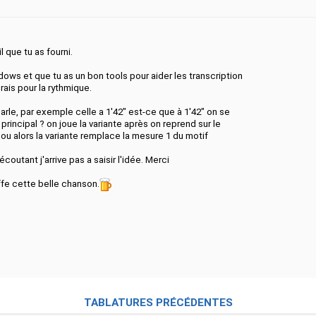
 que tu as fourni.
dows et que tu as un bon tools pour aider les transcription
rais pour la rythmique.
parle, par exemple celle a 1'42" est-ce que à 1'42" on se
f principal ? on joue la variante après on reprend sur le
 ou alors la variante remplace la mesure 1 du motif
écoutant j'arrive pas a saisir l'idée. Merci
iffe cette belle chanson.
TABLATURES PRÉCÉDENTES