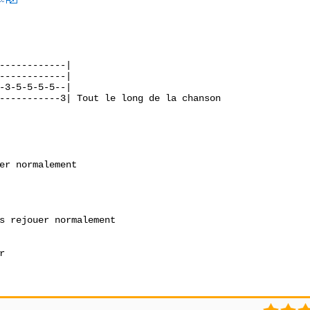
Xc
------------|

------------|

-3-5-5-5-5--|

-----------3| Tout le long de la chanson 

er normalement

s rejouer normalement



1
2
3