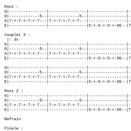
Pont :

G|----------------|----------------|----------------|-
D|-------------5--|-------------5--|----------------|-
A|7-+-7-+-7-+-7---|7-+-7-+-7-+-7---|----------------|-
E|----------------|----------------|5-+-5-+-5-+-56--|7
Couplet 3 :

 |: 3x                                                
G|----------------|----------------|----------------|-
D|-------------5--|-------------5--|----------------|-
A|7-+-7-+-7-+-7---|7-+-7-+-7-+-7---|----------------|-
E|----------------|----------------|5-+-5-+-5-+-56--|7
G|----------------|----------------|----------------|-
D|-------------5--|-------------5--|----------------|-
A|7-+-7-+-7-+-7---|7-+-7-+-7-+-7---|----------------|-
E|----------------|----------------|5-+-5-+-5-+-56--|7
Pont 2 :

G|----------------|----------------|----------------|-
D|-------------5--|-------------5--|----------------|-
A|7-+-7-+-7-+-7---|7-+-7-+-7-+-7---|----------------|-
E|----------------|----------------|5-+-5-+-5-+-56--|7
Refrain

Finale :
