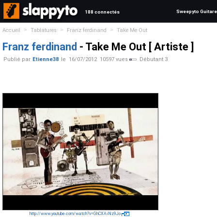
Sweepyto Guitare
188 connectés
>
>
>
Accueil
Tablatures
Franz ferdinand
Take Me Out
Franz ferdinand
- Take Me Out [ Artiste ]
Publié par
Etienne38
le
16/07/2012
10597 vues
Débutant 3
http://www.youtube.com/watch?v=GhCXAiNz9Jo