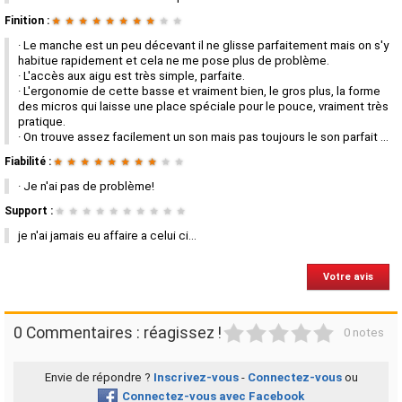
Finition :
★
★
★
★
★
★
★
★
★
★
· Le manche est un peu décevant il ne glisse parfaitement mais on s'y
habitue rapidement et cela ne me pose plus de problème.
· L'accès aux aigu est très simple, parfaite.
· L'ergonomie de cette basse et vraiment bien, le gros plus, la forme
des micros qui laisse une place spéciale pour le pouce, vraiment très
pratique.
· On trouve assez facilement un son mais pas toujours le son parfait ...
Fiabilité :
★
★
★
★
★
★
★
★
★
★
· Je n'ai pas de problème!
Support :
★
★
★
★
★
★
★
★
★
★
je n'ai jamais eu affaire a celui ci...
Votre avis
1
2
3
4
5
0 Commentaires : réagissez !
0 notes
Envie de répondre ?
Inscrivez-vous
-
Connectez-vous
ou
Connectez-vous avec Facebook