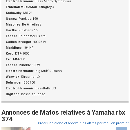
Electro Harmonix
Bass Micro Synthetiser
ErnieBall MusicMan
Stingray 4
Sadowsky
M5-24
Ibanez
Pack gsr190
Mayones
Be 6 fretless
Hartke
Kickback 15
Fender
Télécaster us std
Gallien-Krueger
400RB-IV
MarkBass
104 HF
Korg
DTR-1000
Eko
MM-300
Fender
Rumble 100W
Electro Harmonix
Big Muff Russian
Warwick
Streamer LX
Behringer
BEQ700
Electro Harmonix
BassBalls US
Digitech
basse squeeze
Annonces de Matos relatives à Yamaha rbx
374
Créer une alerte et recevoir les offres par mail en premier