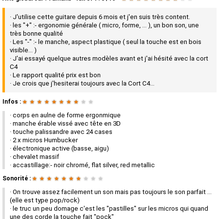
· J'utilise cette guitare depuis 6 mois et j'en suis très content.
· les "+" :- ergonomie générale ( micro, forme, ... ), un bon son, une
très bonne qualité
· Les "-" :- le manche, aspect plastique ( seul la touche est en bois
visible... )
· J'ai essayé quelque autres modèles avant et j'ai hésité avec la cort
C4
· Le rapport qualité prix est bon
· Je crois que j'hesiterai toujours avec la Cort C4...
Infos :
★
★
★
★
★
★
★
★
★
★
· corps en aulne de forme ergonmique
· manche érable vissé avec tête en 3D
· touche palissandre avec 24 cases
· 2 x micros Humbucker
· électronique active (basse, aigu)
· chevalet massif
· accastillage:- noir chromé, flat silver, red metallic
Sonorité :
★
★
★
★
★
★
★
★
★
★
· On trouve assez facilement un son mais pas toujours le son parfait ...
(elle est type pop/rock)
· le truc un peu domage c'est les "pastilles" sur les micros qui quand
une des corde la touche fait "pock"