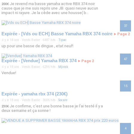
Je revend ma basse yamaha active RBX 374 noir
200€
cause que je me suis repris une JB. quasi neuve aucun
impact ni rayure. Je la cède avec une housse( b...
37
Expirée - [Vds ou ECH] Basse Yamaha RBX 374 noire
Page 2
►
il y a 18 ans
·
Vends Basse
·
6487 hits
·
Tipac
up pour une basse de dingue , etat neuf!
47
Expirée - [Vendue] Yamaha RBX 374
Page 2
►
il y a 18 ans
·
Vends Basse
·
6296 hits
·
Mjinsk
Vendue!
15
Expirée - yamaha rbx 374 (230€)
il y a 18 ans
·
Vends Basse
·
3606 hits
·
Socare
Je confirme, c'est une bonne basse je l'ai testé il y a
230€
deux semaine et ça sonne !
4