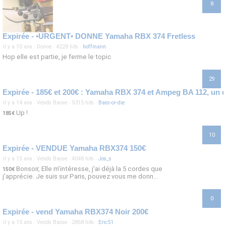
8
Expirée - •URGENT• DONNE Yamaha RBX 374 Fretless
il y a 10 ans
·
Donne
·
4228 hits
·
hoffmann
Hop elle est partie, je ferme le topic
29
il y a 14 ans
·
Vends Basse
·
5315 hits
·
Bass-or-die
Up !
185€
10
Expirée - VENDUE Yamaha RBX374 150€
il y a 15 ans
·
Vends Basse
·
4048 hits
·
Jos_s
Bonsoir, Elle m’intéresse, j'ai déjà la 5 cordes que
150€
j'apprécie. Je suis sur Paris, pouvez vous me donn...
0
Expirée - vend Yamaha RBX374 Noir 200€
il y a 15 ans
·
Vends Basse
·
2868 hits
·
Eric51