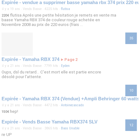
Expirée - vendue a supprimer basse yamaha rbx 374 prix 220 e
il y a 19 ans
·
Vends Basse
·
4225 hits
·
flutisa
flutisa Aprés une petite hésitation je remets en vente ma
220€
baase Yamaha RBX 374 de couleur rouge achetée en
Novembre 2008 au prix de 220 euros (frais ...
35
Expirée - Yamaha RBX 374
Page 2
►
il y a 21 ans
·
Vends Basse
·
7799 hits
·
Eyden
Oups, dsl du retard... C'est mort elle est partie encore
désolé pour l'attente.
10
Expirée - Yamaha RBX 374 (Vendue) +Ampli Behringer 60 watts 
il y a 21 ans
·
Vends Basse
·
4472 hits
·
Antoinecascado
hep!
150€
Expirée - Vends Basse Yamaha RBX374 SLV
12
il y a 21 ans
·
Vends Basse
·
3865 hits
·
Bass Unable
re UP