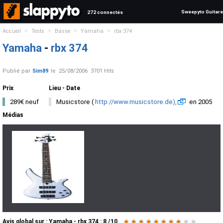
Sweepyto Guitare
272 connectés
>
>
>
>
Accueil
Tests
Basse
Yamaha
rbx 374
Yamaha
-
rbx 374
Publié par
Sim89
le
25/08/2006
3701 Hits
Prix
Lieu - Date
289€ neuf
Musicstore (
http://www.musicstore.de),
en 2005
Médias
Avis global
sur :
Yamaha - rbx 374
:
8
/
10
★
★
★
★
★
★
★
★
★
★