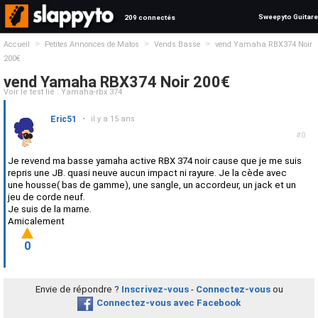
Sweepyto Guitare
209 connectés
>
>
>
Accueil
Petites Annonces de Matos
Vends Basse
vend Yamaha RBX374 Noir
200€
vend Yamaha RBX374 Noir 200€
Voir le test lié : Yamaha-rbx 374
Eric51
•
il y a 15 ans
#0
Je revend ma basse yamaha active RBX 374 noir cause que je me suis
repris une JB. quasi neuve aucun impact ni rayure. Je la cède avec
une housse( bas de gamme), une sangle, un accordeur, un jack et un
jeu de corde neuf.
Je suis de la marne.
Amicalement
0
Envie de répondre ?
Inscrivez-vous
-
Connectez-vous
ou
Connectez-vous avec Facebook