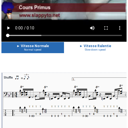
►
Vitesse Normale
►
Vitesse Ralentie
Normal speed
Slow down speed