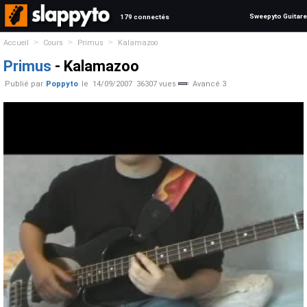
Sweepyto Guitare
179 connectés
>
>
>
Accueil
Cours
Primus
Kalamazoo
Primus
- Kalamazoo
Publié par
Poppyto
le
14/09/2007
36307 vues
Avancé 3