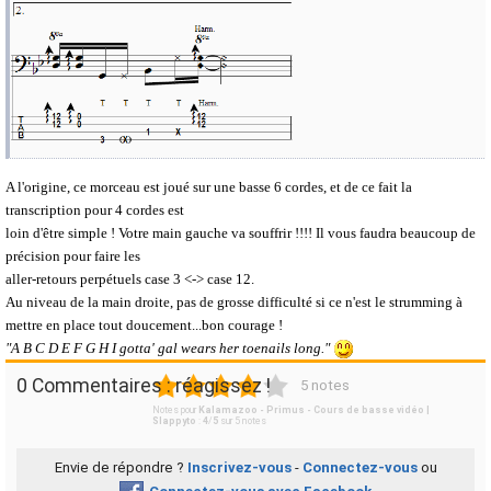
A l'origine, ce morceau est joué sur une basse 6 cordes, et de ce fait la
transcription pour 4 cordes est
loin d'être simple ! Votre main gauche va souffrir !!!! Il vous faudra beaucoup de
précision pour faire les
aller-retours perpétuels case 3 <-> case 12.
Au niveau de la main droite, pas de grosse difficulté si ce n'est le strumming à
mettre en place tout doucement...bon courage !
"A B C D E F G H I gotta' gal wears her toenails long."
1
2
3
4
5
0 Commentaires : réagissez !
5 notes
Notes pour
Kalamazoo - Primus - Cours de basse vidéo |
Slappyto
:
4
/
5
sur
5
notes
Envie de répondre ?
Inscrivez-vous
-
Connectez-vous
ou