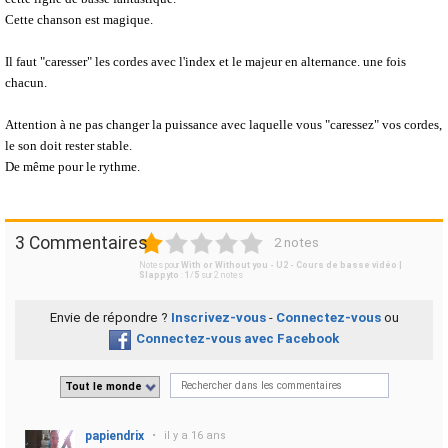
Cette chanson est magique.
Il faut "caresser" les cordes avec l'index et le majeur en alternance. une fois
chacun.
Attention à ne pas changer la puissance avec laquelle vous "caressez" vos cordes,
le son doit rester stable.
De même pour le rythme.
1
2
3
4
5
3 Commentaires
2 notes
Notes pour
With or Without you - U2 - Cours de basse vidéo |
Slappyto
:
1
/
5
sur
2
notes
Envie de répondre ?
Inscrivez-vous
-
Connectez-vous
ou
Connectez-vous avec Facebook
Tout le monde
papiendrix
•
il y a 16 ans