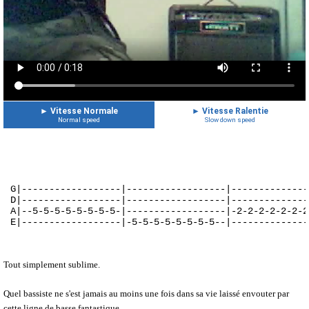
►
Vitesse Normale
►
Vitesse Ralentie
Normal speed
Slow down speed
G|------------------|------------------|--------------
D|------------------|------------------|--------------
A|--5-5-5-5-5-5-5-5-|------------------|-2-2-2-2-2-2-2
E|------------------|-5-5-5-5-5-5-5-5--|--------------
Tout simplement sublime.
Quel bassiste ne s'est jamais au moins une fois dans sa vie laissé envouter par
cette ligne de basse fantastique.