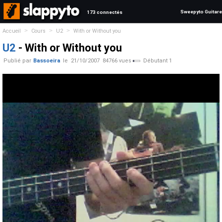
Sweepyto Guitare
173 connectés
>
>
>
Accueil
Cours
U2
With or Without you
U2
- With or Without you
Publié par
Bassoeira
le
21/10/2007
84766 vues
Débutant 1