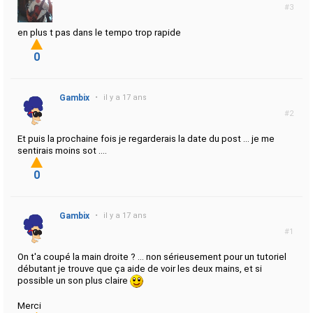
#3
en plus t pas dans le tempo trop rapide
0
Gambix
•
il y a 17 ans
#2
Et puis la prochaine fois je regarderais la date du post ... je me
sentirais moins sot ....
0
Gambix
•
il y a 17 ans
#1
On t'a coupé la main droite ? ... non sérieusement pour un tutoriel
débutant je trouve que ça aide de voir les deux mains, et si
possible un son plus claire
Merci