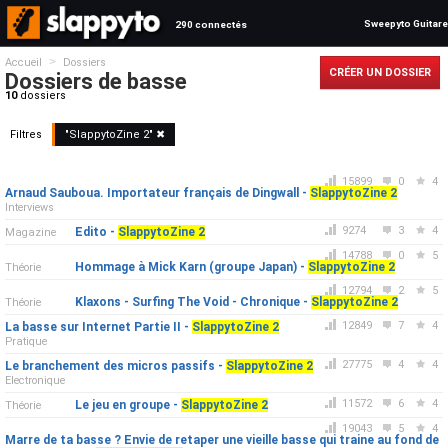
Sweepyto Guitare
290 connectés
>
Accueil
Dossiers
CRÉER UN DOSSIER
Dossiers de basse
10
dossiers
Filtres
"
SlappytoZine 2
" ✖
15899
0
4
Arnaud Sauboua. Importateur français de Dingwall -
SlappytoZine 2
Interviews
9274
3
4
Edito -
SlappytoZine 2
Magazine
14788
0
5
Hommage à Mick Karn (groupe Japan) -
SlappytoZine 2
Théorie
12794
2
5
Klaxons - Surfing The Void - Chronique -
SlappytoZine 2
Théorie
12849
7
4
La basse sur Internet Partie II -
SlappytoZine 2
Pratique
27775
4
4
Le branchement des micros passifs -
SlappytoZine 2
Electronique
11572
6
4
Le jeu en groupe -
SlappytoZine 2
Théorie
19043
5
4
Marre de ta basse ? Envie de retaper une vieille basse qui traine au fond de