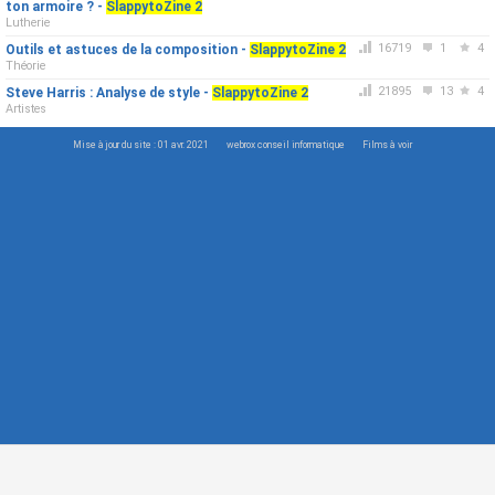
ton armoire ? -
SlappytoZine 2
Lutherie
16719
1
4
Outils et astuces de la composition -
SlappytoZine 2
Théorie
21895
13
4
Steve Harris : Analyse de style -
SlappytoZine 2
Artistes
Mise à jour du site : 01 avr. 2021
webrox conseil informatique
Films à voir