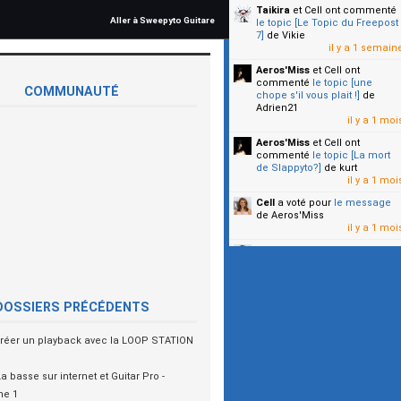
Taikira
et Cell
ont commenté
Aller à Sweepyto Guitare
le topic [Le Topic du Freepost
7]
de Vikie
il y a 1 semain
Aeros'Miss
et Cell
ont
commenté
le topic [une
COMMUNAUTÉ
chope s'il vous plait !]
de
Adrien21
il y a 1 moi
Aeros'Miss
et Cell
ont
commenté
le topic [La mort
de Slappyto?]
de kurt
il y a 1 moi
Cell
a voté pour
le message
de Aeros'Miss
il y a 1 moi
Cell
a voté pour
le message
de Malicia
il y a 1 moi
▼
DOSSIERS PRÉCÉDENTS
réer un playback avec la LOOP STATION
La basse sur internet et Guitar Pro -
ne 1