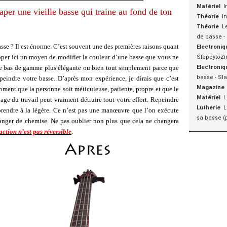
Matériel
I
aper une vieille basse qui traine au fond de ton
Théorie
I
Théorie
L
de basse -
sse ? Il est énorme. C’est souvent une des premières raisons quant
Electroniq
opper ici un moyen de modifier la couleur d’une basse que vous ne
SlappytoZi
sse bas de gamme plus élégante ou bien tout simplement parce que
Electroniq
basse - Sl
peindre votre basse. D’après mon expérience, je dirais que c’est
Magazine
ment que la personne soit méticuleuse, patiente, propre et que le
Matériel
L
lage du travail peut vraiment détruire tout votre effort. Repeindre
Lutherie
L
prendre à la légère. Ce n’est pas une manœuvre que l’on exécute
sa basse (
anger de chemise. Ne pas oublier non plus que cela ne changera
 action n’est pas réversible
.