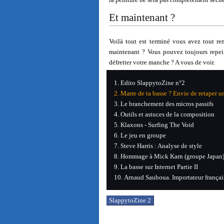
Et maintenant ?
Voilà tout est terminé vous avez tout re
maintenant ? Vous pouvez toujours repei
défretter votre manche ? A vous de voir.
Edito SlappytoZine n°2
Marre de ta basse ? Envie de retaper un
Le branchement des micros passifs
Outils et astuces de la composition
Klaxons - Surfing The Void
Le jeu en groupe
Steve Harris : Analyse de style
Hommage à Mick Karn (groupe Japan
La basse sur Internet Partie II
Arnaud Sauboua. Importateur françai
SlappytoZine 2