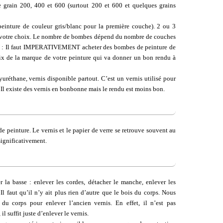
 grain 200, 400 et 600 (surtout 200 et 600 et quelques grains
inture de couleur gris/blanc pour la première couche). 2 ou 3
e votre choix. Le nombre de bombes dépend du nombre de couches
ON : Il faut IMPERATIVEMENT acheter des bombes de peinture de
oix de la marque de votre peinture qui va donner un bon rendu à
réthane, vernis disponible partout. C’est un vernis utilisé pour
. Il existe des vernis en bonbonne mais le rendu est moins bon.
 peinture. Le vernis et le papier de verre se retrouve souvent au
significativement.
 la basse : enlever les cordes, détacher le manche, enlever les
Il faut qu’il n’y ait plus rien d’autre que le bois du corps. Nous
u corps pour enlever l’ancien vernis. En effet, il n’est pas
l suffit juste d’enlever le vernis.