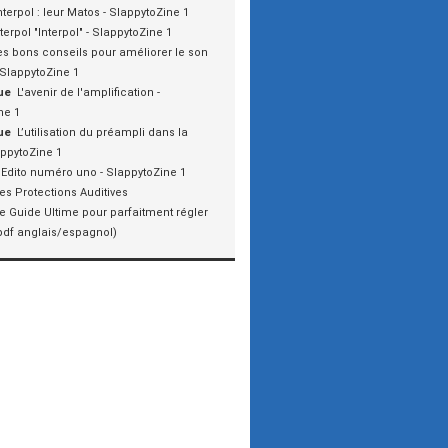
nterpol : leur Matos - SlappytoZine 1
nterpol "Interpol" - SlappytoZine 1
es bons conseils pour améliorer le son
 SlappytoZine 1
ue
L'avenir de l'amplification -
ne 1
ue
L’utilisation du préampli dans la
appytoZine 1
Edito numéro uno - SlappytoZine 1
es Protections Auditives
e Guide Ultime pour parfaitment régler
pdf anglais/espagnol)