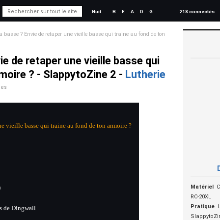
Nuit
B
E
A
D
G
218 connectés
a basse ? Envie de retaper une vieille basse qui traine au fond de ton
e de retaper une vieille basse qui
rmoire ? - SlappytoZine 2 -
Lutherie
ues
e vieille basse qui traine au fond de ton armoire ?
)
Matériel
C
RC-20XL
Pratique
s de Dingwall
SlappytoZi