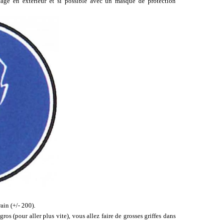
age en extérieur et si possible avec un masque de protection
in (+/- 200).
gros (pour aller plus vite), vous allez faire de grosses griffes dans