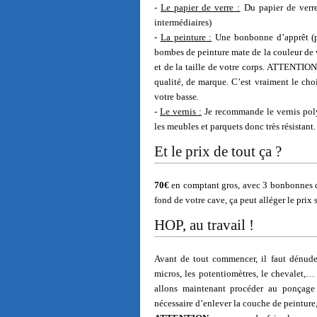
-
Le papier de verre :
Du papier de verre
intermédiaires)
-
La peinture :
Une bonbonne d’apprêt (pe
bombes de peinture mate de la couleur d
et de la taille de votre corps. ATTENTI
qualité, de marque. C’est vraiment le ch
votre basse.
-
Le vernis :
Je recommande le vernis polyu
les meubles et parquets donc très résistant
Et le prix de tout ça ?
70€
en comptant gros, avec 3 bonbonnes de
fond de votre cave, ça peut alléger le prix 
HOP, au travail !
Avant de tout commencer, il faut dénuder
micros, les potentiomètres, le chevalet,… 
allons maintenant procéder au ponçage d
nécessaire d’enlever la couche de peinture, i