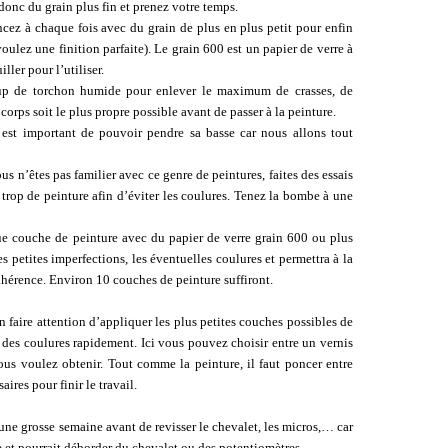
 donc du grain plus fin et prenez votre temps.
ncez à chaque fois avec du grain de plus en plus petit pour enfin
voulez une finition parfaite). Le grain 600 est un papier de verre à
ller pour l’utiliser.
up de torchon humide pour enlever le maximum de crasses, de
 corps soit le plus propre possible avant de passer à la peinture.
l est important de pouvoir pendre sa basse car nous allons tout
 n’êtes pas familier avec ce genre de peintures, faites des essais
 trop de peinture afin d’éviter les coulures. Tenez la bombe à une
ue couche de peinture avec du papier de verre grain 600 ou plus
es petites imperfections, les éventuelles coulures et permettra à la
hérence. Environ 10 couches de peinture suffiront.
en faire attention d’appliquer les plus petites couches possibles de
rme des coulures rapidement. Ici vous pouvez choisir entre un vernis
vous voulez obtenir. Tout comme la peinture, il faut poncer entre
ires pour finir le travail.
une grosse semaine avant de revisser le chevalet, les micros,… car
 et pourrait déborder du chevalet ou des potentiomètres.