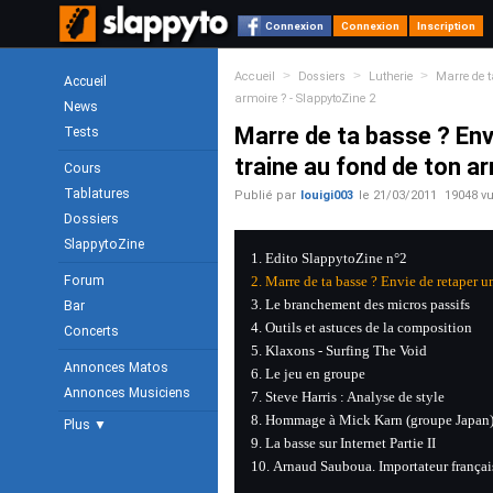
Connexion
Connexion
Inscription
>
>
>
Accueil
Dossiers
Lutherie
Marre de t
Accueil
armoire ? - SlappytoZine 2
News
Marre de ta basse ? Envi
Tests
traine au fond de ton a
Cours
Tablatures
Publié par
louigi003
le
21/03/2011
19048 v
Dossiers
SlappytoZine
Edito SlappytoZine n°2
Forum
Marre de ta basse ? Envie de retaper un
Le branchement des micros passifs
Bar
Outils et astuces de la composition
Concerts
Klaxons - Surfing The Void
Annonces Matos
Le jeu en groupe
Annonces Musiciens
Steve Harris : Analyse de style
Hommage à Mick Karn (groupe Japan
Plus ▼
La basse sur Internet Partie II
Arnaud Sauboua. Importateur françai