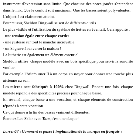
instrument d'expression sans limite. Que chacune des notes jouées s'entendent
dans le mix. Que le confort soit maximum. Que les basses soient polyvalentes.
L'objectif est clairement atteint.
Pour réussir, Sheldon Dingwall se sert de différents outils.
Le plus visible et l'utilisation du système de frettes en éventail. Cela apporte :
- une
tension égale entre chaque cordes
- une justesse sur tout le manche incroyable.
- un SI grave à renverser la maison !
La lutherie est également un élément essentiel.
Sheldon utilise chaque modèle avec un bois spécifique pour servir la sonorité
voulue.
Par exemple l'Afterburner II à un corps en noyer pour donner une touche plus
aérienne au son.
Les
micros
sont
fabriqués à 100%
chez Dingwall. Encore une fois, chaque
modèle répond à des spécificités précises pour chaque basse.
En résumé, chaque basse a une vocation, et chaque éléments de construction
réponds à cette vocation.
Ce qui donne à la fin des basses vraiment différentes.
Écoutez Lee Sklar avec
Toto
, c'est une claque !
Larsen67 : Comment se passe l'implantation de la marque en français ?