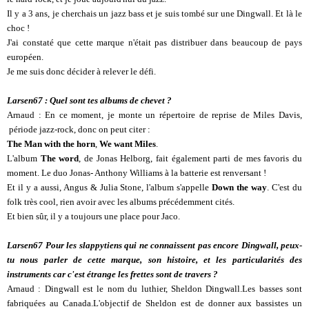
Il y a 3 ans, je cherchais un jazz bass et je suis tombé sur une Dingwall. Et là le
choc !
J'ai constaté que cette marque n'était pas distribuer dans beaucoup de pays
européen.
Je me suis donc décider à relever le défi.
Larsen67 : Quel sont tes albums de chevet ?
Arnaud : En ce moment, je monte un répertoire de reprise de Miles Davis,
période jazz-rock, donc on peut citer :
The Man with the horn
,
We want Miles
.
L'album
The word
, de Jonas Helborg, fait également parti de mes favoris du
moment. Le duo Jonas- Anthony Williams à la batterie est renversant !
Et il y a aussi, Angus & Julia Stone, l'album s'appelle
Down the way
. C'est du
folk très cool, rien avoir avec les albums précédemment cités.
Et bien sûr, il y a toujours une place pour Jaco.
Larsen67 Pour les slappytiens qui ne connaissent pas encore Dingwall, peux-
tu nous parler de cette marque, son histoire, et les particularités des
instruments car c'est étrange les frettes sont de travers ?
Arnaud : Dingwall est le nom du luthier, Sheldon Dingwall.Les basses sont
fabriquées au Canada.L'objectif de Sheldon est de donner aux bassistes un