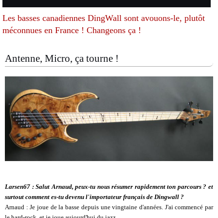
Les basses canadiennes DingWall sont avouons-le, plutôt
méconnues en France ! Changeons ça !
Antenne, Micro, ça tourne !
Larsen67 : Salut Arnaud, peux-tu nous résumer rapidement ton parcours ? et
surtout comment es-tu devenu l'importateur français de Dingwall ?
Arnaud : Je joue de la basse depuis une vingtaine d'années. J'ai commencé par
le hard-rock, et je joue aujourd'hui du jazz.