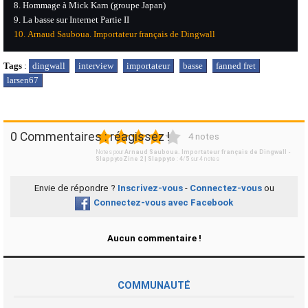
Hommage à Mick Karn (groupe Japan)
La basse sur Internet Partie II
Arnaud Sauboua. Importateur français de Dingwall
Tags
:
dingwall
interview
importateur
basse
fanned fret
larsen67
1
2
3
4
5
0 Commentaires : réagissez !
4 notes
Notes pour
Arnaud Sauboua. Importateur français de Dingwall -
SlappytoZine 2 | Slappyto
:
4
/
5
sur
4
notes
Envie de répondre ?
Inscrivez-vous
-
Connectez-vous
ou
Connectez-vous avec Facebook
Aucun commentaire !
COMMUNAUTÉ