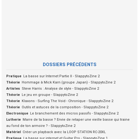
DOSSIERS PRÉCÉDENTS
Pratique
La basse sur Internet Partie II - SlappytoZine 2
Théorie
Hommage à Mick Karn (groupe Japan) - SlappytoZine 2
Artistes
Steve Harris : Analyse de style - SlappytoZine 2
Théorie
Le jeu en groupe - SlappytoZine 2
Théorie
Klaxons - Surfing The Void - Chronique - SlappytoZine 2
Théorie
Outils et astuces de la composition - SlappytoZine 2
Electronique
Le branchement des micros passifs - SlappytoZine 2
Lutherie
Marre de ta basse ? Envie de retaper une vieille basse qui traine
au fond de ton armoire ? - SlappytoZine 2
Matériel
Créer un playback avec la LOOP STATION RC-20XL
Pratique
La basse sur internet et Guitar Pro - SlappytoZine 1