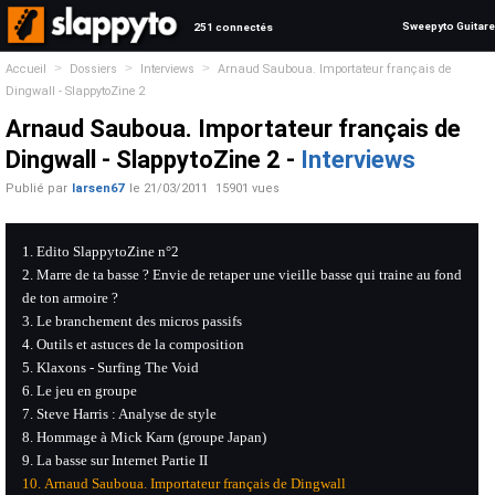
Sweepyto Guitare
251 connectés
>
>
>
Accueil
Dossiers
Interviews
Arnaud Sauboua. Importateur français de
Dingwall - SlappytoZine 2
Arnaud Sauboua. Importateur français de
Dingwall - SlappytoZine 2 -
Interviews
Publié par
larsen67
le
21/03/2011
15901 vues
Edito SlappytoZine n°2
Marre de ta basse ? Envie de retaper une vieille basse qui traine au fond
de ton armoire ?
Le branchement des micros passifs
Outils et astuces de la composition
Klaxons - Surfing The Void
Le jeu en groupe
Steve Harris : Analyse de style
Hommage à Mick Karn (groupe Japan)
La basse sur Internet Partie II
Arnaud Sauboua. Importateur français de Dingwall