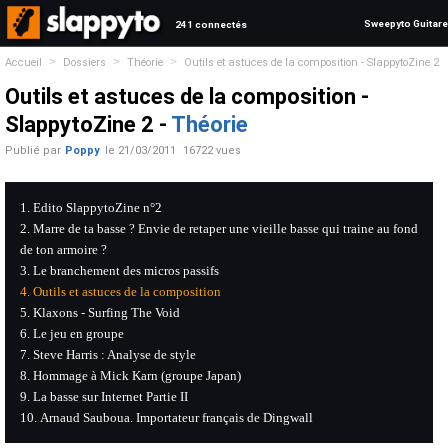
Sweepyto Guitare
241 connectés
>
>
>
Accueil
Dossiers
Théorie
Outils et astuces de la composition - SlappytoZine 2
Outils et astuces de la composition -
SlappytoZine 2 -
Théorie
Publié par
Poppy
le
21/03/2011
16722 vues
Edito SlappytoZine n°2
Marre de ta basse ? Envie de retaper une vieille basse qui traine au fond
de ton armoire ?
Le branchement des micros passifs
Outils et astuces de la composition
Klaxons - Surfing The Void
Le jeu en groupe
Steve Harris : Analyse de style
Hommage à Mick Karn (groupe Japan)
La basse sur Internet Partie II
Arnaud Sauboua. Importateur français de Dingwall