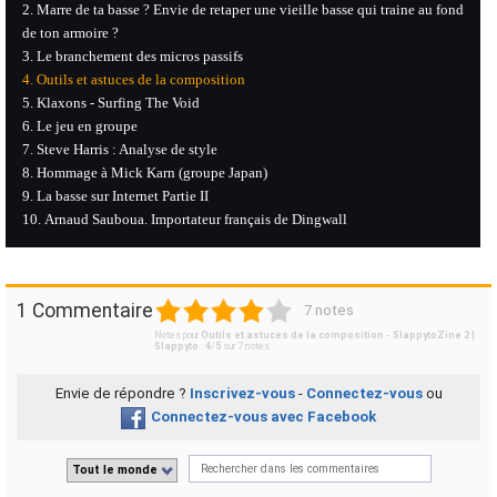
Marre de ta basse ? Envie de retaper une vieille basse qui traine au fond
de ton armoire ?
Le branchement des micros passifs
Outils et astuces de la composition
Klaxons - Surfing The Void
Le jeu en groupe
Steve Harris : Analyse de style
Hommage à Mick Karn (groupe Japan)
La basse sur Internet Partie II
Arnaud Sauboua. Importateur français de Dingwall
1
2
3
4
5
1 Commentaire
7 notes
Notes pour
Outils et astuces de la composition - SlappytoZine 2 |
Slappyto
:
4
/
5
sur
7
notes
Envie de répondre ?
Inscrivez-vous
-
Connectez-vous
ou
Connectez-vous avec Facebook
Tout le monde