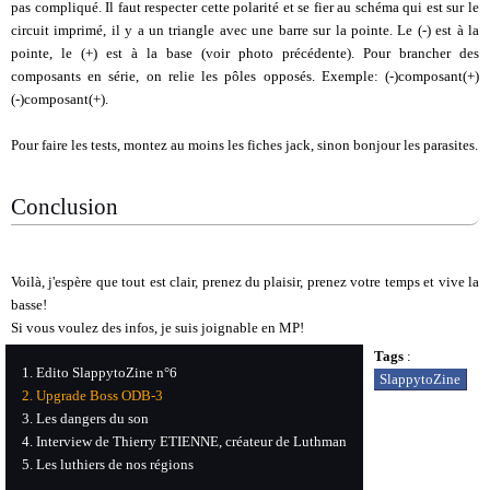
pas compliqué. Il faut respecter cette polarité et se fier au schéma qui est sur le
circuit imprimé, il y a un triangle avec une barre sur la pointe. Le (-) est à la
pointe, le (+) est à la base (voir photo précédente). Pour brancher des
composants en série, on relie les pôles opposés. Exemple: (-)composant(+)
(-)composant(+).
Pour faire les tests, montez au moins les fiches jack, sinon bonjour les parasites.
Conclusion
Voilà, j'espère que tout est clair, prenez du plaisir, prenez votre temps et vive la
basse!
Si vous voulez des infos, je suis joignable en MP!
Tags
:
Edito SlappytoZine n°6
SlappytoZine
Upgrade Boss ODB-3
Les dangers du son
Interview de Thierry ETIENNE, créateur de Luthman
Les luthiers de nos régions