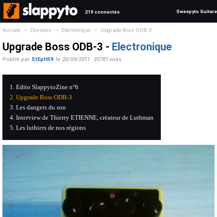
Sweepyto Guitare
219 connectés
>
>
>
Accueil
Dossiers
Electronique
Upgrade Boss ODB-3
Upgrade Boss ODB-3 -
Electronique
Publié par
StEpH59
le
20/09/2011
20787 vues
Edito SlappytoZine n°6
Upgrade Boss ODB-3
Les dangers du son
Interview de Thierry ETIENNE, créateur de Luthman
Les luthiers de nos régions