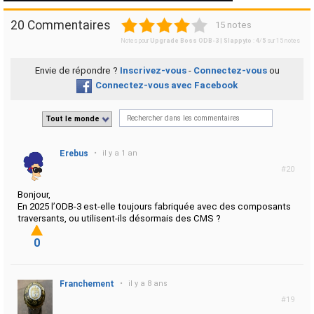
1
2
3
4
5
20 Commentaires
15 notes
Notes pour
Upgrade Boss ODB-3 | Slappyto
:
4
/
5
sur
15
notes
Envie de répondre ?
Inscrivez-vous
-
Connectez-vous
ou
Connectez-vous avec Facebook
Tout le monde
Erebus
•
il y a 1 an
#20
Bonjour,
En 2025 l’ODB-3 est-elle toujours fabriquée avec des composants
traversants, ou utilisent-ils désormais des CMS ?
0
Franchement
•
il y a 8 ans
#19