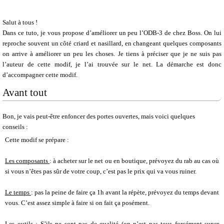
Salut à tous !
Dans ce tuto, je vous propose d’améliorer un peu l’ODB-3 de chez Boss. On lui
reproche souvent un côté criard et nasillard, en changeant quelques composants
on arrive à améliorer un peu les choses. Je tiens à préciser que je ne suis pas
l’auteur de cette modif, je l’ai trouvée sur le net. La démarche est donc
d’accompagner cette modif.
Avant tout
Bon, je vais peut-être enfoncer des portes ouvertes, mais voici quelques
conseils :
Cette modif se prépare :
Les composants
: à acheter sur le net ou en boutique, prévoyez du rab au cas où
si vous n’êtes pas sûr de votre coup, c’est pas le prix qui va vous ruiner.
Le temps
: pas la peine de faire ça 1h avant la répète, prévoyez du temps devant
vous. C’est assez simple à faire si on fait ça posément.
Les outils
: S’ils ne sont pas de qualité (on n’est pas tous forcément super