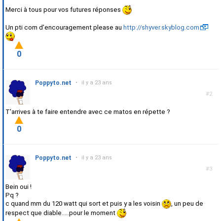
Merci à tous pour vos futures réponses
Un pti com d'encouragement please au
http://shyver.skyblog.com
0
Poppyto.net
•
il y a 23 ans
#2
T'arrives à te faire entendre avec ce matos en répette ?
0
Poppyto.net
•
il y a 23 ans
#3
Bein oui !
Pq ?
c quand mm du 120 watt qui sort et puis y a les voisin
, un peu de
respect que diable.....pour le moment