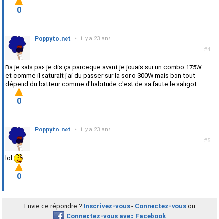
0
Poppyto.net
•
il y a 23 ans
#4
Ba je sais pas je dis ça parceque avant je jouais sur un combo 175W
et comme il saturait j'ai du passer sur la sono 300W mais bon tout
dépend du batteur comme d'habitude c'est de sa faute le saligot.
0
Poppyto.net
•
il y a 23 ans
#5
lol
0
Envie de répondre ?
Inscrivez-vous
-
Connectez-vous
ou
Connectez-vous avec Facebook