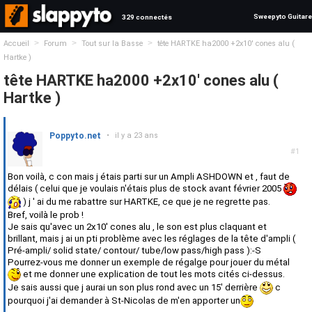
Sweepyto Guitare
329 connectés
>
>
>
Accueil
Forum
Tout sur la Basse
tête HARTKE ha2000 +2x10' cones alu (
Hartke )
tête HARTKE ha2000 +2x10' cones alu (
Hartke )
Poppyto.net
•
il y a 23 ans
#1
Bon voilà, c con mais j étais parti sur un Ampli ASHDOWN et , faut de
délais ( celui que je voulais n'étais plus de stock avant février 2005
) j ' ai du me rabattre sur HARTKE, ce que je ne regrette pas.
Bref, voilà le prob !
Je sais qu'avec un 2x10' cones alu , le son est plus claquant et
brillant, mais j ai un pti problème avec les réglages de la tête d'ampli (
Pré-ampli/ solid state/ contour/ tube/low pass/high pass ):-S
Pourrez-vous me donner un exemple de régalge pour jouer du métal
et me donner une explication de tout les mots cités ci-dessus.
Je sais aussi que j aurai un son plus rond avec un 15' derrière
c
pourquoi j'ai demander à St-Nicolas de m'en apporter un