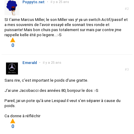
Poppyto.net
•
il y a 25 ans
#2
SI t'aime Marcus Miller, le son Miller vas y! ya un switch Actif/passif et
a mes souvenirs de l'avoir essayé elle sonnait tres ronde et
puissante! Mais bon chuis pas totalement sur mais par contre jme
rappelle kelle été po legere...:-S
0
Emerald
•
il y a 25 ans
#3
Sans rire, c'est important le poids d'une gratte.
J'ai une Jacobacci des années 80, bonjour le dos :-S
Pareil, jai un pote qu'à une Lespaul il veut s'en séparer à cause du
poids.
Ca donne à réfléchir
0