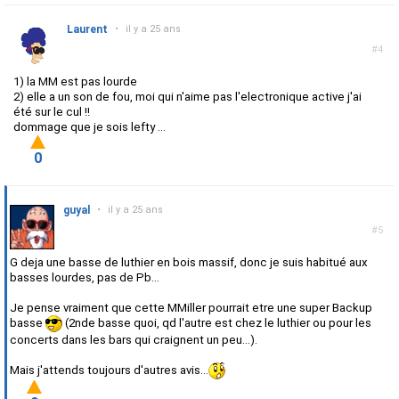
Laurent
•
il y a 25 ans
#4
1) la MM est pas lourde
2) elle a un son de fou, moi qui n'aime pas l'electronique active j'ai
été sur le cul !!
dommage que je sois lefty ...
0
guyal
•
il y a 25 ans
#5
G deja une basse de luthier en bois massif, donc je suis habitué aux
basses lourdes, pas de Pb...
Je pense vraiment que cette MMiller pourrait etre une super Backup
basse
(2nde basse quoi, qd l'autre est chez le luthier ou pour les
concerts dans les bars qui craignent un peu...).
Mais j'attends toujours d'autres avis...