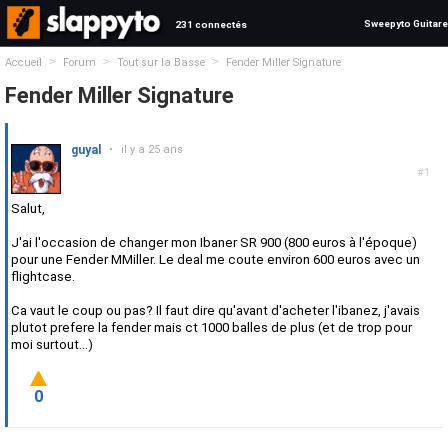
Sweepyto Guitare
231 connectés
>
>
>
Accueil
Forum
Tout sur la Basse
Fender Miller Signature
Fender Miller Signature
guyal
•
il y a 25 ans
#1
Salut,
J'ai l'occasion de changer mon Ibaner SR 900 (800 euros à l'époque)
pour une Fender MMiller. Le deal me coute environ 600 euros avec un
flightcase.
Ca vaut le coup ou pas? Il faut dire qu'avant d'acheter l'ibanez, j'avais
plutot prefere la fender mais ct 1000 balles de plus (et de trop pour
moi surtout...)
0