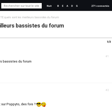
Nuit
B
E
A
D
G
271 connectés
TE quels sont les meilleurs bassistes du forum
illeurs bassistes du forum
1/3
#1
rs bassistes du forum
#2
 sur Poppyto, des fois ?