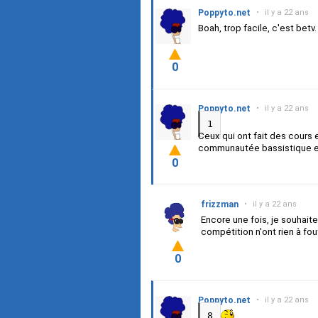
Poppyto.net
•
il y a 22 ans
Boah, trop facile, c'est betv.
0
Poppyto.net
•
il y a 22 ans
1
Ceux qui ont fait des cours
communautée bassistique en
0
frizzman
•
il y a 22 ans
Encore une fois, je souhait
compétition n'ont rien à fo
0
Poppyto.net
•
il y a 22 ans
8