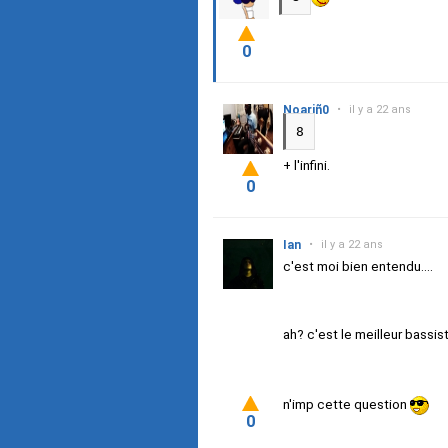
0
Noariñ0
•
il y a 22 ans
8
+ l'infini.
0
Ian
•
il y a 22 ans
c'est moi bien entendu....
ah? c'est le meilleur bassis
n'imp cette question
0