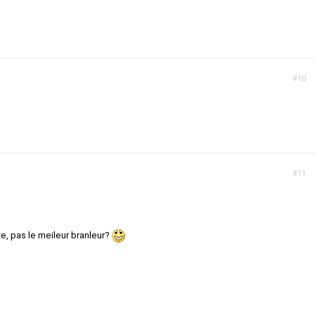
#10
#11
te, pas le meileur branleur?