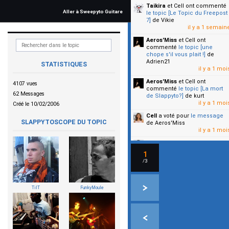
Taikira
et Cell
ont commenté
Aller à Sweepyto Guitare
le topic [Le Topic du Freepost
7]
de Vikie
il y a 1 semain
Aeros'Miss
et Cell
ont
commenté
le topic [une
chope s'il vous plait !]
de
Adrien21
STATISTIQUES
il y a 1 moi
Aeros'Miss
et Cell
ont
4107 vues
commenté
le topic [La mort
62 Messages
de Slappyto?]
de kurt
il y a 1 moi
Créé le 10/02/2006
Cell
a voté pour
le message
SLAPPYTOSCOPE DU TOPIC
de Aeros'Miss
il y a 1 moi
Cell
a voté pour
le message
de Malicia
1
il y a 1 moi
/3
▼
TilT
FunkyMoule