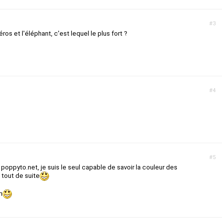
#3
éros et l'éléphant, c'est lequel le plus fort ?
#4
#5
poppyto.net, je suis le seul capable de savoir la couleur des
 tout de suite
n