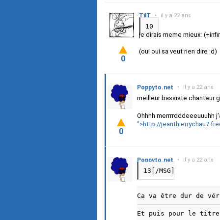
TilT
•
il y a 22 ans
10
je dirais meme mieux: (+infin
(oui oui sa veut rien dire :d)
0
Poppyto.net
•
il y a 22 ans
meilleur bassiste chanteur 
Ohhhh merrrrdddeeeuuuhh j'ai 
">http://jeanthierrychau7.
0
Poppyto.net
•
il y a 22 ans
13[/MSG]
Ca va être dur de vé
Et puis pour le titr