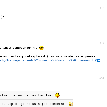
#12
i)²
#13
guitariste compositeur : MOI
les chevilles qu'ont explosés!!! (mais sans rire allez voir un peu ici:
free.fr/0b.enregistrements%20(compos%20versions%20pourraves:oP)/
#14
rifier, y marche pas ton lien
e du topic, je ne suis pas concernéE