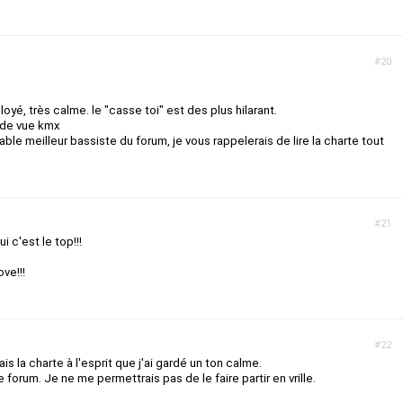
#20
yé, très calme. le "casse toi" est des plus hilarant.
 de vue kmx
table meilleur bassiste du forum, je vous rappelerais de lire la charte tout
#21
 c'est le top!!!
ove!!!
#22
is la charte à l'esprit que j'ai gardé un ton calme.
rum. Je ne me permettrais pas de le faire partir en vrille.