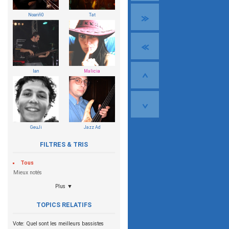
Noariñ0
Tat
Ian
Malicia
GeuJi
Jazz Ad
FILTRES & TRIS
Tous
Mieux notés
Plus ▼
TOPICS RELATIFS
Vote: Quel sont les meilleurs bassistes