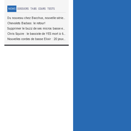
NEWS
DOSSIERS
TABS
COURS
TESTS
Du nouveau chez Bacchus, nouvelle série SCD
Chevalets Badass: le retour!
Supprimer le buzz de ses micros basse en reliant les aimants à la masse
Chris Squire : le bassiste de YES mort à 67 ans
Nouvelles cordes de basse Elixir : 20 jeux à tester !