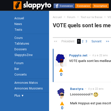
Connexion
Connexion
Inscription
>
>
>
Accueil
Forum
Tout sur la Basse
VO
Accueil
News
VOTE quels sont les me
Tests
Cours
<<
Précédent
1
2
3
Suivant
>>
Tablatures
Dossiers
SlappytoZine
Poppyto.net
•
il y a 22 ans
VOTE quels sont les meilleu
Forum
Bar
0
Concerts
Annonces Matos
Annonces Musiciens
Basstyra
•
il y a 22 ans
Loooooooool !!
Plus ▼
Mark Hoppus est pas inscrit
0