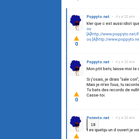
Poppyto.net
•
il y a 22 ans
kler que c est aussi idiot qu
ou
[A]http://www.poppyto.net/
ou [A]http://www.poppyto.n
0
Poppyto.net
•
il y a 22 ans
Mon ptit betv, laisse-moi te 
Si j'osais, je dirais "sale con
Mais je m'en fous, tu racontes
Tu bats des records de nulli
Casse-toi.
0
Poppyto.net
•
il y a 22 ans
18
t es quelqu un d ouvert je vo