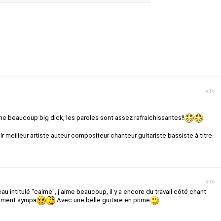
#15
'aime beaucoup big dick, les paroles sont assez rafraichissantes!!
lir meilleur artiste auteur compositeur chanteur guitariste bassiste à titre
#16
u intitulé "calme", j'aime beaucoup, il y a encore du travail côté chant
raiment sympa
Avec une belle guitare en prime