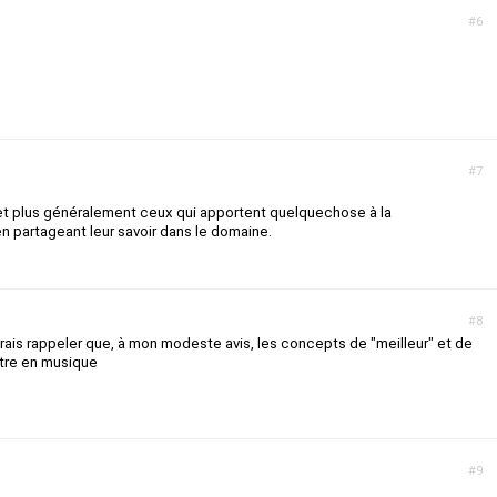
#6
#7
 et plus généralement ceux qui apportent quelquechose à la
 partageant leur savoir dans le domaine.
#8
erais rappeler que, à mon modeste avis, les concepts de "meilleur" et de
utre en musique
#9