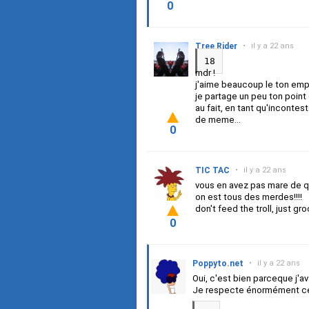
0
Tree Rider
•
il y a 22 ans
18
mdr !
j'aime beaucoup le ton emplo
je partage un peu ton point
au fait, en tant qu'incontes
de meme...
0
TIC TAC
•
il y a 22 ans
vous en avez pas mare de qui
on est tous des merdes!!!!
don't feed the troll, just gro
0
Poppyto.net
•
il y a 22 ans
Oui, c'est bien parceque j'ava
Je respecte énormément ce fo