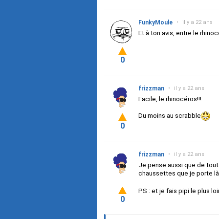
FunkyMoule
•
il y a 22 ans
Et à ton avis, entre le rhinoc
0
frizzman
•
il y a 22 ans
Facile, le rhinocéros!!!
Du moins au scrabble
0
frizzman
•
il y a 22 ans
Je pense aussi que de tout 
chaussettes que je porte là
PS : et je fais pipi le plus loi
0