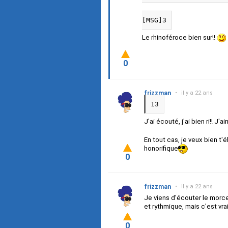
[MSG]3
Le rhinoféroce bien sur!!
0
frizzman
•
il y a 22 ans
13
J'ai écouté, j'ai bien ri!! J
En tout cas, je veux bien t'é
honorifique
0
frizzman
•
il y a 22 ans
Je viens d'écouter le morcea
et rythmique, mais c'est v
0