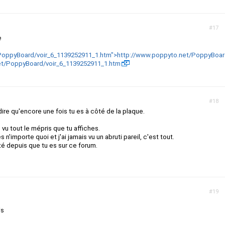
#17
e
PoppyBoard/voir_6_1139252911_1.htm">http://www.poppyto.net/PoppyBoard
et/PoppyBoard/voir_6_1139252911_1.htm
#18
dire qu'encore une fois tu es à côté de la plaque.
", vu tout le mépris que tu affiches.
 n'importe quoi et j'ai jamais vu un abruti pareil, c'est tout.
té depuis que tu es sur ce forum.
#19
is