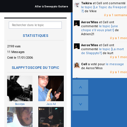
Taikira
et Cell
ont commenté
Aller à Sweepyto Guitare
le topic [Le Topic du Freepost
7]
de Vikie
il y a 1 semain
Aeros'Miss
et Cell
ont
commenté
le topic [une
chope s'il vous plait !]
de
Adrien21
STATISTIQUES
il y a 1 moi
Aeros'Miss
et Cell
ont
2198 vues
commenté
le topic [La mort
11 Messages
de Slappyto?]
de kurt
il y a 1 moi
Créé le 17/01/2006
Cell
a voté pour
le message
SLAPPYTOSCOPE DU TOPIC
de Aeros'Miss
il y a 1 moi
Cell
a voté pour
le message
de Malicia
il y a 1 moi
▼
Basstyra
Jazz Ad