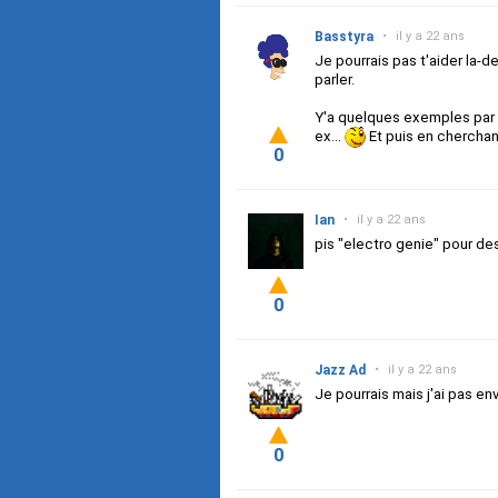
Basstyra
•
il y a 22 ans
Je pourrais pas t'aider la-d
parler.
Y'a quelques exemples par 
ex...
Et puis en cherchant
0
Ian
•
il y a 22 ans
pis "electro genie" pour d
0
Jazz Ad
•
il y a 22 ans
Je pourrais mais j'ai pas env
0