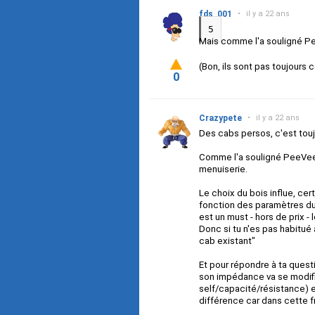
fds_001
•
il y a 22 ans
5
Mais comme l'a souligné P
(Bon, ils sont pas toujours 
0
Crazypete
•
il y a 22 ans
Des cabs persos, c'est touj
Comme l'a souligné PeeVee, 
menuiserie.
Le choix du bois influe, ce
fonction des paramètres du
est un must - hors de prix -
Donc si tu n'es pas habitué 
cab existant"
Et pour répondre à ta quest
son impédance va se modifie
self/capacité/résistance) et
différence car dans cette f