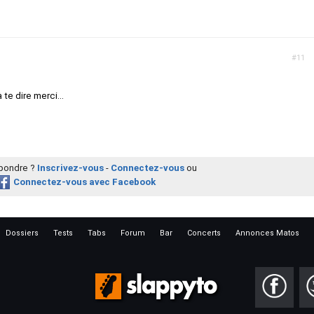
#11
à te dire merci...
épondre ?
Inscrivez-vous
-
Connectez-vous
ou
Connectez-vous avec Facebook
Dossiers
Tests
Tabs
Forum
Bar
Concerts
Annonces Matos