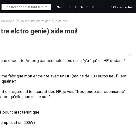
Nuit
B
E
A
D
G
393 connectés
 basstyra (ou tout autre elctro genie) aide moi!
tre elctro genie) aide moi!
#1
'une enceinte Ampeg par exemple alors qu'il n'y'a "qu" un HP dedans?
 je me fabrique mon enceinte avec un HP (moins de 100 euros neuf), est
 qualité?
ant en regardant les caract des HP, je vois "frequence de résonnance",
st ce qu'elle joue sur le son?
à pour caractéristique:
Z
'ampli est un 200W)