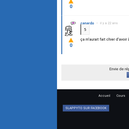
0
canardo
•
il y a 22 ans
5
ça m'aurait fait chier d'avoir 
0
Envie de r
Accueil
Cours
SLAPPYTO SUR FACEBOOK