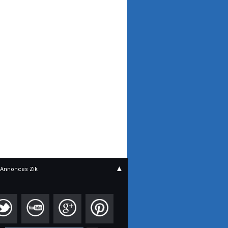
▲
Annonces Zik