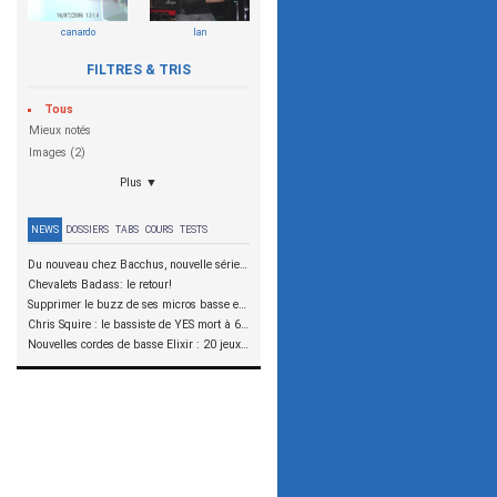
canardo
Ian
FILTRES & TRIS
Tous
Mieux notés
Images (2)
Plus ▼
NEWS
DOSSIERS
TABS
COURS
TESTS
Du nouveau chez Bacchus, nouvelle série SCD
Chevalets Badass: le retour!
Supprimer le buzz de ses micros basse en reliant les aimants à la masse
Chris Squire : le bassiste de YES mort à 67 ans
Nouvelles cordes de basse Elixir : 20 jeux à tester !