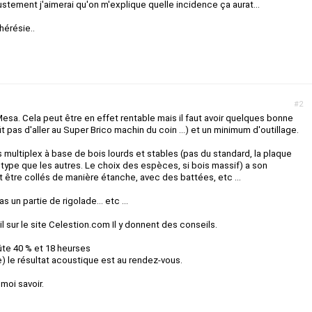
tement j'aimerai qu'on m'explique quelle incidence ça aurat...
hérésie..
#2
Mesa. Cela peut être en effet rentable mais il faut avoir quelques bonne
it pas d'aller au Super Brico machin du coin ...) et un minimum d'outillage.
s multiplex à base de bois lourds et stables (pas du standard, la plaque
type que les autres. Le choix des espèces, si bois massif) a son
t être collés de manière étanche, avec des battées, etc ...
s un partie de rigolade... etc ...
l sur le site Celestion.com Il y donnent des conseils.
te 40 % et 18 heurses
se) le résultat acoustique est au rendez-vous.
 moi savoir.