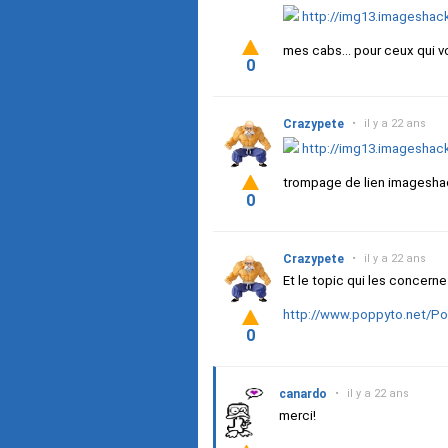
http://img13.imageshac
mes cabs... pour ceux qui 
0
Crazypete
•
il y a 22 ans
http://img13.imageshac
trompage de lien imageshac
0
Crazypete
•
il y a 22 ans
Et le topic qui les concerne 
http://www.poppyto.net/P
0
canardo
•
il y a 22 ans
merci!