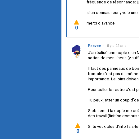
fréquence de résonnance: jus
si un connaisseur y voie une 
merci d'avance
0
Peevee
•
il y a 22 ans
J'ai réalisé une copie d'un 
notion de menuiseris (y suff
Il faut des panneaux de boi
frontale n'est pas du même 
importance. Le joins doiven
Pour coller le feutre c'est pa
Tu peux jetter un coup d'oei
Globalemnt la copie me coû
des travail (finition compri
Si tu veux plus d'info fais-le
0