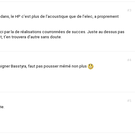
#3
edans, le HP c'est plus de l'acoustique que de l'elec, a proprement
ci par la de réalisations courronnées de succes. Juste au dessus pas
, t'en trouvera d'autre sans doute.
#4
esigner Basstyra, faut pas pousser mémé non plus
#5
ie.