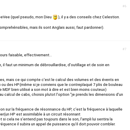
#6
eeVee (quel pseudo, mon Dieu
), il y a des conseils chez Celestion.
comprehénsibles, mais ils sont Anglais aussi, faut pardonner).
#7
ours faisable, effectivement...
il faut un minimum de débrouillardise, d'outillage et de soin en
rtes, mais ce qui compte c'est le calcul des volumes et des évents en
 ou des HP.(même si je conviens que le contreplaqué 7 plis de bouleau
 le MDF bien utilisé a son mot à dire et est bien moins couteux)
au calcul de cabs, choisis plutot l'option "je prends les dimensions d'un
ion sur la fréquence de résonnance du HP, c'est la fréquence à laquelle
r(un HP est assimilable à un circuit résonnant
 si cela ne s'entend pas toujours dans le son, l'ampli lui sentira la
réquence il subira un appel de puissance qu'il doit pouvoir combler.