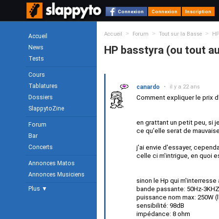
Connexion
Connexion
Inscription
>
>
>
Accueil
Forum
Tout sur la Basse
HP
Accueil
News
HP basstyra (ou tout au
Tests
Cours
Tablatures
canardo
•
il y a 22 ans
Dossiers
Comment expliquer le prix d
SlappytoZine
en grattant un petit peu, si
Forum
ce qu'elle serat de mauvaise
Bar
Concerts
j'ai envie d'essayer, cepend
celle ci m'intrigue, en quoi e
Annonces Matos
Annonces Musiciens
sinon le Hp qui m'interresse 
Plus ▼
bande passante: 50Hz-3KH
puissance nom max: 250W (l
sensibilité: 98dB
impédance: 8 ohm