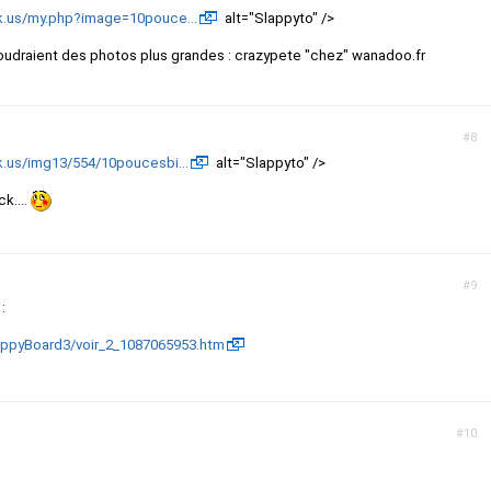
k.us/my.php?image=10pouce...
alt="Slappyto" />
voudraient des photos plus grandes : crazypete "chez" wanadoo.fr
#8
k.us/img13/554/10poucesbi...
alt="Slappyto" />
k....
#9
:
oppyBoard3/voir_2_1087065953.htm
#10