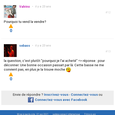
Valvino
•
il y a 23 ans
#12
Pourquoi tu vend la vendre?
0
sebass
•
il y a 23 ans
#13
la question, c'est plutôt "pourquoi je l'ai acheté" => réponse : pour
déconner. Une bonne occasion passait par là. Cette basse ne me
convient pas, en plus je la trouve moche
0
Envie de répondre ?
Inscrivez-vous
-
Connectez-vous
ou
Connectez-vous avec Facebook
Mise à jour du site : 01 avr. 2021
webrox conseil informatique
Films à voir