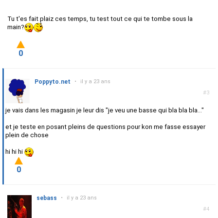
Tu t'es fait plaiz ces temps, tu test tout ce qui te tombe sous la
main?
0
Poppyto.net
•
il y a 23 ans
#3
je vais dans les magasin je leur dis "je veu une basse qui bla bla bla..."
et je teste en posant pleins de questions pour kon me fasse essayer
plein de chose
hi hi hi
0
sebass
•
il y a 23 ans
#4