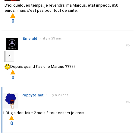
D'ici quelques temps, je revendrai ma Marcus, état impecc, 850
euros...mais c'est pas pour tout de suite.
0
Emerald
•
il y a 23 ans
#5
4
Depuis quand t'as une Marcus ?????
0
Poppyto.net
•
il y a 23 ans
#6
LOL ça doit faire 2 mois à tout casser je crois ...
0