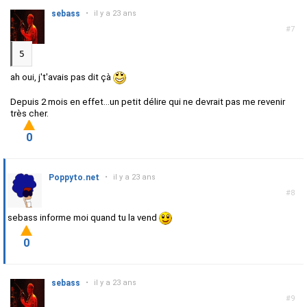
sebass
•
il y a 23 ans
#7
5
ah oui, j't'avais pas dit çà
Depuis 2 mois en effet...un petit délire qui ne devrait pas me revenir
très cher.
0
Poppyto.net
•
il y a 23 ans
#8
sebass informe moi quand tu la vend
0
sebass
•
il y a 23 ans
#9