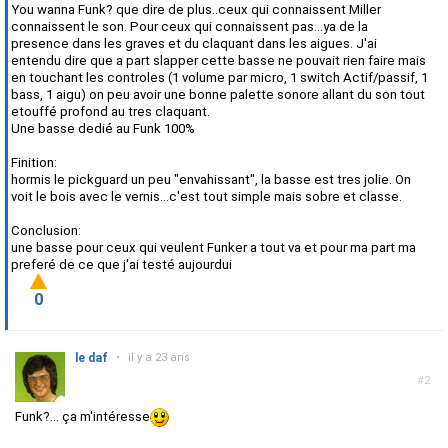
You wanna Funk? que dire de plus..ceux qui connaissent Miller
connaissent le son. Pour ceux qui connaissent pas...ya de la
presence dans les graves et du claquant dans les aigues. J'ai
entendu dire que a part slapper cette basse ne pouvait rien faire mais
en touchant les controles (1 volume par micro, 1 switch Actif/passif, 1
bass, 1 aigu) on peu avoir une bonne palette sonore allant du son tout
etouffé profond au tres claquant.
Une basse dedié au Funk 100%
Finition:
hormis le pickguard un peu "envahissant", la basse est tres jolie. On
voit le bois avec le vernis...c'est tout simple mais sobre et classe.
Conclusion:
une basse pour ceux qui veulent Funker a tout va et pour ma part ma
preferé de ce que j'ai testé aujourdui
0
le daf
•
il y a 23 ans
#2
Funk?... ça m'intéresse