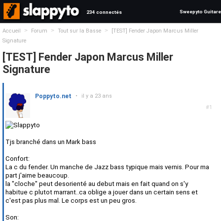
Sweepyto Guitare
234 connectés
>
>
>
Accueil
Forum
Tout sur la Basse
[TEST] Fender Japon Marcus Miller
Signature
[TEST] Fender Japon Marcus Miller
Signature
Poppyto.net
•
il y a 23 ans
#1
Tjs branché dans un Mark bass
Confort:
La c du fender. Un manche de Jazz bass typique mais vernis. Pour ma
part j'aime beaucoup.
la "cloche" peut desorienté au debut mais en fait quand on s'y
habitue c plutot marrant..ca oblige a jouer dans un certain sens et
c'est pas plus mal. Le corps est un peu gros.
Son: