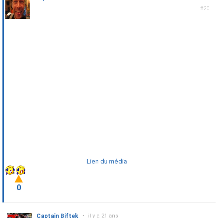
#20
Lien du média
0
Captain Biftek
•
il y a 21 ans