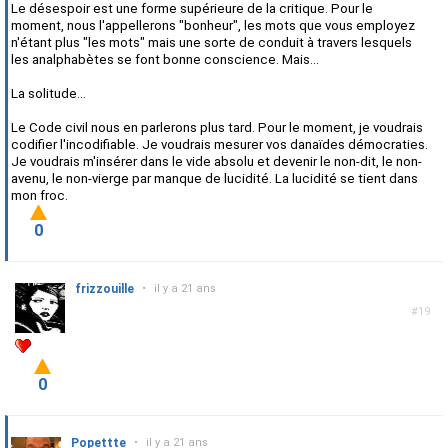
Le désespoir est une forme supérieure de la critique. Pour le
moment, nous l'appellerons "bonheur", les mots que vous employez
n'étant plus "les mots" mais une sorte de conduit à travers lesquels
les analphabètes se font bonne conscience. Mais...
La solitude...
Le Code civil nous en parlerons plus tard. Pour le moment, je voudrais
codifier l'incodifiable. Je voudrais mesurer vos danaïdes démocraties.
Je voudrais m'insérer dans le vide absolu et devenir le non-dit, le non-
avenu, le non-vierge par manque de lucidité. La lucidité se tient dans
mon froc.
0
frizzouille
•
il y a 21 ans
#19
0
Popettte
•
il y a 21 ans