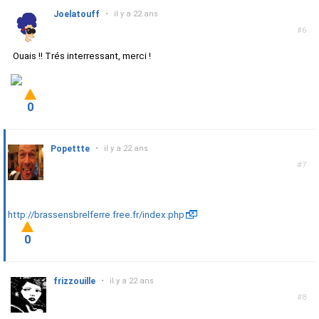
Joelatouff
•
il y a 22 ans
#6
Ouais !! Trés interressant, merci !
0
Popettte
•
il y a 22 ans
#7
http://brassensbrelferre.free.fr/index.php
0
frizzouille
•
il y a 22 ans
#8