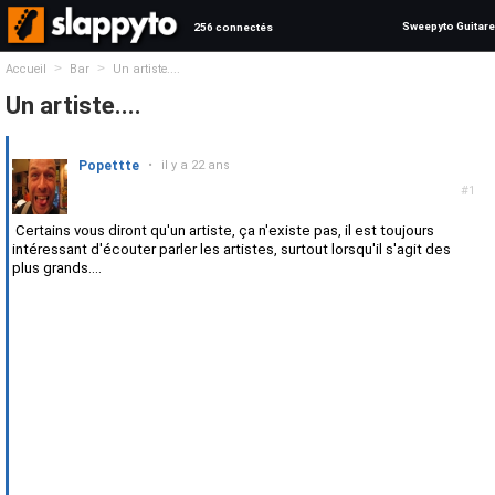
Sweepyto Guitare
256 connectés
>
>
Accueil
Bar
Un artiste....
Un artiste....
Popettte
•
il y a 22 ans
#1
Certains vous diront qu'un artiste, ça n'existe pas, il est toujours
intéressant d'écouter parler les artistes, surtout lorsqu'il s'agit des
plus grands....