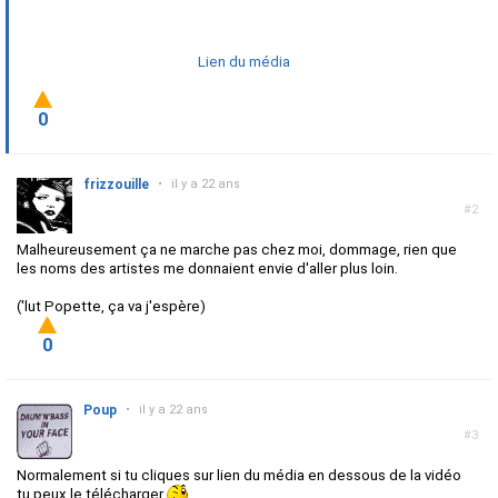
Lien du média
0
frizzouille
•
il y a 22 ans
#2
Malheureusement ça ne marche pas chez moi, dommage, rien que
les noms des artistes me donnaient envie d'aller plus loin.
('lut Popette, ça va j'espère)
0
Poup
•
il y a 22 ans
#3
Normalement si tu cliques sur lien du média en dessous de la vidéo
tu peux le télécharger