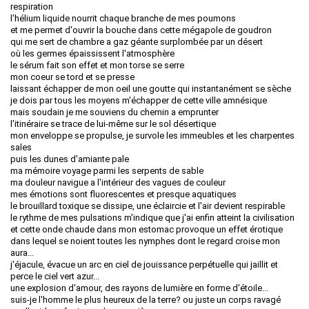
respiration
l'hélium liquide nourrit chaque branche de mes poumons
et me permet d'ouvrir la bouche dans cette mégapole de goudron
qui me sert de chambre a gaz géante surplombée par un désert
où les germes épaississent l'atmosphère
le sérum fait son effet et mon torse se serre
mon coeur se tord et se presse
laissant échapper de mon oeil une goutte qui instantanément se sèche
je dois par tous les moyens m'échapper de cette ville amnésique
mais soudain je me souviens du chemin a emprunter
l'itinéraire se trace de lui-même sur le sol désertique
mon enveloppe se propulse, je survole les immeubles et les charpentes
sales
puis les dunes d'amiante pale
ma mémoire voyage parmi les serpents de sable
ma douleur navigue a l'intérieur des vagues de couleur
mes émotions sont fluorescentes et presque aquatiques
le brouillard toxique se dissipe, une éclaircie et l'air devient respirable
le rythme de mes pulsations m'indique que j'ai enfin atteint la civilisation
et cette onde chaude dans mon estomac provoque un effet érotique
dans lequel se noient toutes les nymphes dont le regard croise mon
aura...
j'éjacule, évacue un arc en ciel de jouissance perpétuelle qui jaillit et
perce le ciel vert azur...
une explosion d'amour, des rayons de lumière en forme d'étoile...
suis-je l'homme le plus heureux de la terre? ou juste un corps ravagé