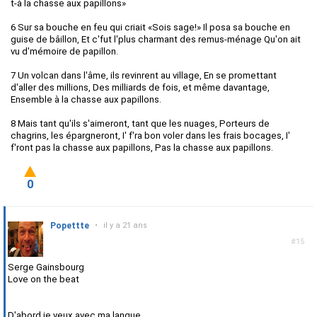
t-à la chasse aux papillons»
6 Sur sa bouche en feu qui criait «Sois sage!» Il posa sa bouche en
guise de bâillon, Et c'fut l'plus charmant des remus-ménage Qu'on ait
vu d'mémoire de papillon.
7 Un volcan dans l'âme, ils revinrent au village, En se promettant
d'aller des millions, Des milliards de fois, et même davantage,
Ensemble à la chasse aux papillons.
8 Mais tant qu'ils s'aimeront, tant que les nuages, Porteurs de
chagrins, les épargneront, I' f'ra bon voler dans les frais bocages, I'
f'ront pas la chasse aux papillons, Pas la chasse aux papillons.
0
Popettte
•
il y a 21 ans
#15
Serge Gainsbourg
Love on the beat
D'abord je veux avec ma langue