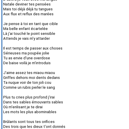
Natale deviner tes pensées
Mais toi déjà déjà tu tangues
Aux flux et reflux des marées
Je pense à toi en tant que cible
Ma belle enfant écartelée
Là j'ai touché le point sensible
Attends je vais m'y attarder
Il est temps de passer aux choses
Sérieuses ma poupée jolie
Tu as envie d'une overdose
De baise voilà je m'introduis
J'aime assez tes miaou miaou
Griffes dehors moi dents dedans
Ta nuque voir de ton joli cou
Comme un rubis perler le sang
Plus tu cries plus profond j'irai
Dans tes sables émouvants sables
Où m'enlisant je te dirai
Les mots les plus abominables
Brûlants sont tous tes orifices
Des trois que les dieux t'ont donnés