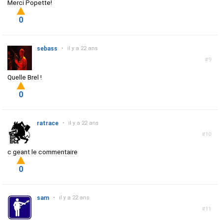
Merci Popette!
0
sebass
•
il y a 22 ans
#9
Quelle Brel !
0
ratrace
•
il y a 22 ans
#10
c geant le commentaire
0
sam
•
il y a 22 ans
#11