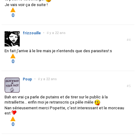
Je vais voir ça de suite !
0
frizzouille
•
il y a 22 ans
#4
En fait j'arrive à le lire mais je n'entends que des parasites!:s
0
Poup
•
il y a 22 ans
#5
Bah en vrai ça parle de putains et de tirer sur le public à la
mitraillette... enfin moi je retranscris ça pêle mêle
Nan sérieusement merci Popette, c'est interessant et le morceau
est
0