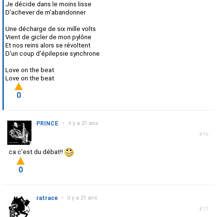
Je décide dans le moins lisse
D'achever de m'abandonner
Une décharge de six mille volts
Vient de gicler de mon pylône
Et nos reins alors se révoltent
D'un coup d'épilepsie synchrone
Love on the beat
Love on the beat
0
PRINCE
•
il y a 21 ans
#16
ca c'est du débat!!
0
ratrace
•
il y a 21 ans
#17