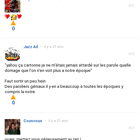
#21
0
Jazz Ad
•
il y a 21 ans
#22
"yahou ça cartonne je ne m'étais jamais attardé sur les parole quelle
domage que l'on n'en voit plus a notre époque"
Faut sortir un peu hein.
Des paroliers géniaux il y en a beaucoup à toutes les époques y
compris la notre.
0
Couscous
•
il y a 21 ans
#23
ouais, mettez vous sérieusement au rap !