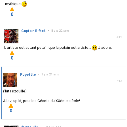
mythique
0
Captain Biftek
•
il y a 22 ans
#12
L artiste est autant putain que la putain est artiste...
J adore.
0
Popettte
•
il y a 21 ans
#13
('lut Frizouille)
Allez, up là, pour les Géants du XXème siècle!
0