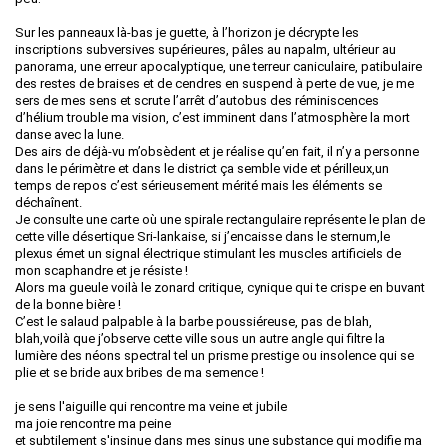
Sur les panneaux là-bas je guette, à l’horizon je décrypte les
inscriptions subversives supérieures, pâles au napalm, ultérieur au
panorama, une erreur apocalyptique, une terreur caniculaire, patibulaire
des restes de braises et de cendres en suspend à perte de vue, je me
sers de mes sens et scrute l’arrêt d’autobus des réminiscences
d’hélium trouble ma vision, c’est imminent dans l’atmosphère la mort
danse avec la lune.
Des airs de déjà-vu m’obsèdent et je réalise qu’en fait, il n’y a personne
dans le périmètre et dans le district ça semble vide et périlleux,un
temps de repos c’est sérieusement mérité mais les éléments se
déchaînent.
Je consulte une carte où une spirale rectangulaire représente le plan de
cette ville désertique Sri-lankaise, si j’encaisse dans le sternum,le
plexus émet un signal électrique stimulant les muscles artificiels de
mon scaphandre et je résiste !
Alors ma gueule voilà le zonard critique, cynique qui te crispe en buvant
de la bonne bière !
C’est le salaud palpable à la barbe poussiéreuse, pas de blah,
blah,voilà que j’observe cette ville sous un autre angle qui filtre la
lumière des néons spectral tel un prisme prestige ou insolence qui se
plie et se bride aux bribes de ma semence !
je sens l'aiguille qui rencontre ma veine et jubile
ma joie rencontre ma peine
et subtilement s'insinue dans mes sinus une substance qui modifie ma