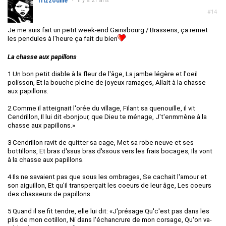
frizzouille
•
il y a 21 ans
#14
Je me suis fait un petit week-end Gainsbourg / Brassens, ça remet
les pendules à l'heure ça fait du bien
La chasse aux papillons
1 Un bon petit diable à la fleur de l'âge, La jambe légère et l'oeil
polisson, Et la bouche pleine de joyeux ramages, Allait à la chasse
aux papillons.
2 Comme il atteignait l'orée du village, Filant sa quenouille, il vit
Cendrillon, Il lui dit «bonjour, que Dieu te ménage, J't'enmmène à la
chasse aux papillons.»
3 Cendrillon ravit de quitter sa cage, Met sa robe neuve et ses
bottillons, Et bras d'ssus bras d'ssous vers les frais bocages, Ils vont
à la chasse aux papillons.
4 Ils ne savaient pas que sous les ombrages, Se cachait l'amour et
son aiguillon, Et qu'il transperçait les coeurs de leur âge, Les coeurs
des chasseurs de papillons.
5 Quand il se fit tendre, elle lui dit: «J'présage Qu'c'est pas dans les
plis de mon cotillon, Ni dans l'échancrure de mon corsage, Qu'on va-