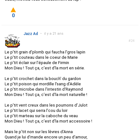
0
Jazz Ad
•
il y a 21 ans
#24
Le p'tit grain d'plomb qui faucha l'gros lapin
Le p'tit couteau dans le coeur de Marie
Le p'tit éclair sur l'épaule de Firmin
Mon Dieu ! Tout ça, c'est d'la mort en série.
Le p'tit crochet dans la bouch' du gardon
Le p'tit poison qui mordille l'sang d'Adèle
Le p'tit microbe dans l'intestin d'Raymond
Mon Dieu ! Tout ça, c'est d'la mort naturelle !
Le p'tit vent creux dans les poumons d'Julot
Le p'tit lacet qui serra l'cou du loir
Le p'tit marteau sur la caboche du veau
Mon Dieu ! Tout ça, c'est d'la mort accessoire !
Mais le p'tit non sur les lèvres d'Anna
Quand je lui d'mande encore un peu d'amour,