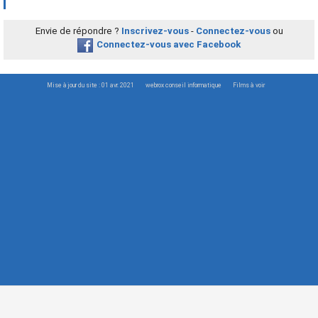
Envie de répondre ?
Inscrivez-vous
-
Connectez-vous
ou
Connectez-vous avec Facebook
Mise à jour du site : 01 avr. 2021
webrox conseil informatique
Films à voir