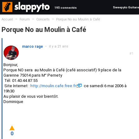
Sweepyto Guitare
195 connectés
>
>
>
Accueil
Forum
Concerts
Porque No au Moulin à Café
Porque No au Moulin à Café
marco rage
•
il y a 21 ans
#1
Bonjour,
Porque NO sera au Moulin à Café (café associatif) 9 place de la
Garenne 75014 paris M° Pernety
Tél. 01.40.44.87.55
Site Internet :
http://moulin.cafe.free.fr
ce samedi 6 mai 2006 à
19h30
Au plaisir de vous voir bientôt.
Dominique
0