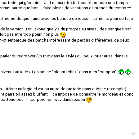
 batterie qui gère bien, vaut mieux etre batteur et prendre son temps
 redrum parce que bon ... faire pleins de variations ca prends du temps ^^
nd meme de quoi faire avec les banque de reason, au moins pour se faire
ue de la version 3 et j'avoue que y'a du progrès au niveau des banques par
 doit pas etre trop pourri non plus
 nn-xt embarque des patchs intéressant de percus différentes, ca peux
 parler du regroover (un truc dans le style) qui peux jouer aussi dans le
u niveau batterie et ca sonne "ploum tchak" dans mes "compos".
 : utiliser un logiciel vst ou autre de batterie dans cubase (exemple).
nt parrait-il assez bluffant ... ca impose de connaitre le morceau et donc
e batterie pour l'incorporer en .wav dans reason
#5