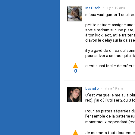
Mr.Pitch
•
il y a 19 ans
mieux vaut garder 1 seul re
petite astuce: assigne une
sortie redrum sur une piste,
à ton kick, ect, et le trait
d'avoir le delay sur la caisse
il y a gavé de dr rex qui so
pour arriver à un truc qui a 
c'est aussi facile de créer
0
basnifo
•
il y a 19 ans
C'est vrai que je me suis p
rex), j'ai dû l'utiliser 2 ou 3 
Pour les pistes séparées du
l'ensemble de la batterie (
monstrueux cependant (redru
Je me mets tout doucement