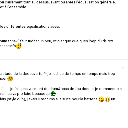
 ou carrément tout au dessus, avant ou après l'équalisation générale,
et à l'ensemble.
 les différentes équalisations aussi.
poum tchak'' faut tricher un peu, et planque quelques loop du dr.Rex
 bassninfo
#7
au stade de la découverte ^^ je l'utilise de temps en temps mais trop
ancer
fait .. je fais pas vraiment de drum&bass de fou donc si je commence a
drum ca va p-e faire beaucoup
fais (style dub), j'avais 3 redrums a la suite pour la batterie
un