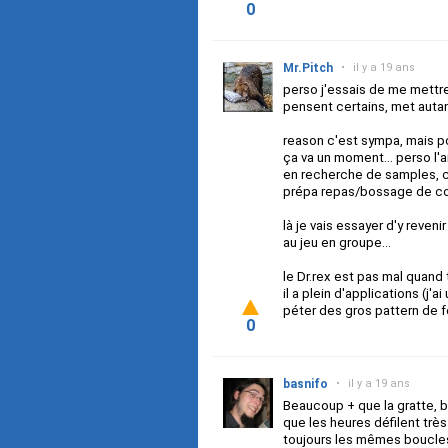
0
Mr.Pitch
•
il y a 19 ans
perso j'essais de me mettre 
pensent certains, met autan
reason c'est sympa, mais po
ça va un moment... perso l'
en recherche de samples, co
prépa repas/bossage de co
là je vais essayer d'y reveni
au jeu en groupe...
le Dr.rex est pas mal quand 
il a plein d'applications (j
péter des gros pattern de 
0
basnifo
•
il y a 19 ans
Beaucoup + que la gratte, 
que les heures défilent très
toujours les mêmes boucle