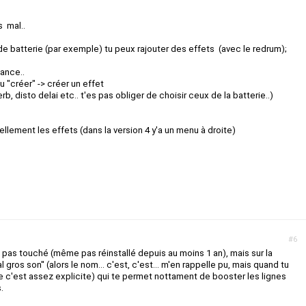
s mal..
 de batterie (par exemple) tu peux rajouter des effets (avec le redrum);
lance..
u "créer" -> créer un effet
erb, disto delai etc.. t'es pas obliger de choisir ceux de la batterie..)
llement les effets (dans la version 4 y'a un menu à droite)
#6
i pas touché (même pas réinstallé depuis au moins 1 an), mais sur la
l gros son'' (alors le nom... c'est, c'est... m'en rappelle pu, mais quand tu
e c'est assez explicite) qui te permet nottament de booster les lignes
.