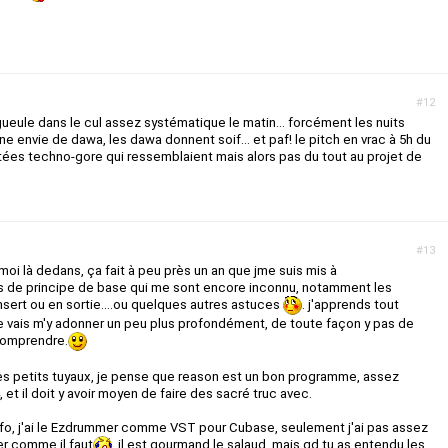
#12
gueule dans le cul assez systématique le matin... forcément les nuits
 envie de dawa, les dawa donnent soif... et paf! le pitch en vrac à 5h du
es techno-gore qui ressemblaient mais alors pas du tout au projet de
#13
moi là dedans, ça fait à peu près un an que jme suis mis à
tas de principe de base qui me sont encore inconnu, notamment les
insert ou en sortie....ou quelques autres astuces
. j'apprends tout
je vais m'y adonner un peu plus profondément, de toute façon y pas de
 comprendre.
 des petits tuyaux, je pense que reason est un bon programme, assez
, et il doit y avoir moyen de faire des sacré truc avec.
fo, j'ai le Ezdrummer comme VST pour Cubase, seulement j'ai pas assez
er comme il faut
, il est gourmand le salaud, mais qd tu as entendu les