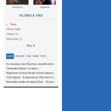
fantomiald
sagetanto
FILTRES & TRIS
Tous
Mieux notés
Vidéos (1)
Musiques (1)
Plus ▼
NEWS
DOSSIERS
TABS
COURS
TESTS
Du nouveau chez Bacchus, nouvelle série SCD
Chevalets Badass: le retour!
Supprimer le buzz de ses micros basse en reliant les aimants à la masse
Chris Squire : le bassiste de YES mort à 67 ans
Nouvelles cordes de basse Elixir : 20 jeux à tester !