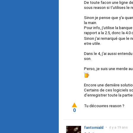
De toute facon une ligne de
sous reason si t'utilises le
Sinon je pense que y'a qua
la main.
Pour info, j'utilise la banq
rapport a la 2.5, donc la 4.0
Sinon j'ai remarqué que le
etre utile.
Dans le 4, j'ai aussi entendu
son.
Perso, je suis une merde a
Encore une dernière solution
Certains de ces logiciels so
d'enregistrer toute la parti
Tu découvres reason ?
0
fantomiald
•
il y a 19 ans