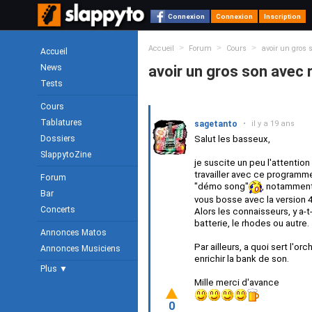
Connexion
Connexion
Inscription
>
>
>
Accueil
Forum
Cours
avoir un gros 
Accueil
News
avoir un gros son avec
Tests
Cours
Tablatures
sagetanto
•
il y a 19 ans
Dossiers
Salut les basseux,
SlappytoZine
je suscite un peu l'attentio
travailler avec ce programme
Forum
"démo song"
, notamment
Bar
vous bosse avec la version 4
Concerts
Alors les connaisseurs, y a-t
batterie, le rhodes ou autre.
Annonces Matos
Par ailleurs, a quoi sert l'
Annonces Musiciens
enrichir la bank de son.
Plus ▼
Mille merci d'avance
0