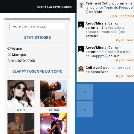
Taikira
et Cell
ont commenté
Aller à Sweepyto Guitare
le topic [Le Topic du Freepost
7]
de Vikie
il y a 1 semain
Aeros'Miss
et Cell
ont
commenté
le topic [une
chope s'il vous plait !]
de
Adrien21
STATISTIQUES
il y a 1 moi
Aeros'Miss
et Cell
ont
9798 vues
commenté
le topic [La mort
20 Messages
de Slappyto?]
de kurt
il y a 1 moi
Créé le 02/04/2008
Cell
a voté pour
le message
SLAPPYTOSCOPE DU TOPIC
de Aeros'Miss
il y a 1 moi
Cell
a voté pour
le message
de Malicia
il y a 1 moi
▼
basnifo
Mr.Pitch