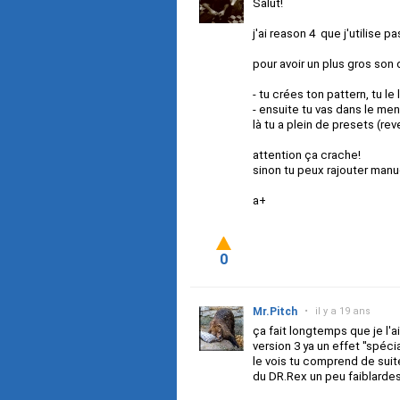
Salut!
j'ai reason 4 que j'utilise pa
pour avoir un plus gros son
- tu crées ton pattern, tu le 
- ensuite tu vas dans le men
là tu a plein de presets (rev
attention ça crache!
sinon tu peux rajouter manue
a+
0
Mr.Pitch
•
il y a 19 ans
ça fait longtemps que je l'a
version 3 ya un effet ''spécia
le vois tu comprend de suit
du DR.Rex un peu faiblardes