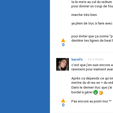
tu le mets au cul du redrum
pour donner un coup de fou
marche très bien.
ya plein de truc à faire avec
pour éviter que ça sonne ''
derrière tes lignes de beat
0
basnifo
•
il y a 19 ans
c'est que j'en suis encore 
rarement pour vraiment av
Après ca dépends ce qu'on 
mettre du dr rex en + du re
Dans le dernier truc que j'ai 
bordel à gérer
Pas encore au point moi ^^
0