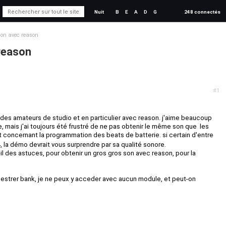
Nuit
B
E
A
D
G
248 connectés
son avec reason
 reason
#1
n des amateurs de studio et en particulier avec reason. j'aime beaucoup
, mais j'ai toujours été frustré de ne pas obtenir le même son que les
 concernant la programmation des beats de batterie. si certain d'entre
, la démo devrait vous surprendre par sa qualité sonore.
-il des astuces, pour obtenir un gros gros son avec reason, pour la
orchestrer bank, je ne peux y acceder avec aucun module, et peut-on