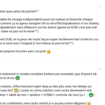
#8
drum avec plein de pattern^^
 table de mixage indépendante pour ton redrum et branche chaque
 comme ça tu apeux assigner tel ou tel effet/équalisation à ton charley,
er séparément sans influence sur les autres (genre en DUB c'est pas mal
 claire et pas sur le reste^^)
nnent DUB, et tu peux de toute façon super facilement leur tordre le cou
rien à voire avec l'original (c'est même un peu le but^^)
 tes propres boucles avec recycle.
#9
lus intéressé a certains modules (redrum par exemple) que d'autres (dr
fois le dr rex
 redrum, effectivement ayant deja eu des pbs avec les delays sur
un peu bof
), j'avais vu cette solution, mes racks devenaient vite
m + table de mix + spiders + rv7000 + controle de tout ça + ...
)
 au combinator, mes racks seront p-e un peu moins dégueux