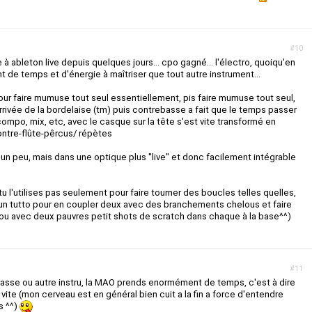
#10
à ableton live depuis quelques jours... cpo gagné... l'électro, quoiqu'en
t de temps et d'énergie à maîtriser que tout autre instrument...
ur faire mumuse tout seul essentiellement, pis faire mumuse tout seul,
arrivée de la bordelaise (tm) puis contrebasse a fait que le temps passer
mpo, mix, etc, avec le casque sur la tête s'est vite transformé en
ntre-flûte-pêrcus/ répètes
r un peu, mais dans une optique plus ''live'' et donc facilement intégrable
tu l'utilises pas seulement pour faire tourner des boucles telles quelles,
'ai un tutto pour en coupler deux avec des branchements chelous et faire
fou avec deux pauvres petit shots de scratch dans chaque à la base^^)
#11
basse ou autre instru, la MAO prends enormément de temps, c'est à dire
 vite (mon cerveau est en général bien cuit a la fin a force d'entendre
s ^^)