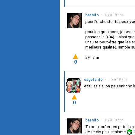
basnifo
•
il y a 19 ans
pour l'orchester tu peux y a
pour les gros sons, je pense 
passer a la 3.04) ... ainsi qu
Ensuite peut-être que les 
meilleurs qualité), simple su
a+ l'ami
0
sagetanto
•
il y a 19 ans
et tu sais si on peu enrichir
0
basnifo
•
il y a 19 ans
Tu peux créer tes patchs a 
Je te dis pas la misère
I