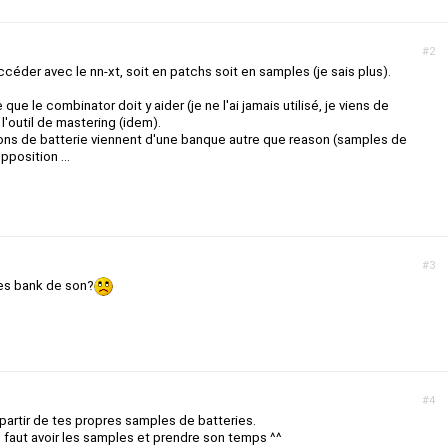
#2
ccéder avec le nn-xt, soit en patchs soit en samples (je sais plus).
que le combinator doit y aider (je ne l'ai jamais utilisé, je viens de
e l'outil de mastering (idem).
sons de batterie viennent d'une banque autre que reason (samples de
pposition ...
#3
 les bank de son?
#4
partir de tes propres samples de batteries.
l faut avoir les samples et prendre son temps ^^