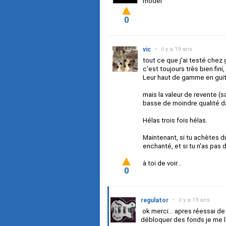
model
0
vic
•
il y a 19 ans
tout ce que j'ai testé chez 
c'est toujours très bien fini
Leur haut de gamme en guita
mais la valeur de revente (sa
basse de moindre qualité 
Hélas trois fois hélas.
Maintenant, si tu achètes d
enchanté, et si tu n'as pas
à toi de voir...
0
regulator
•
il y a 19 ans
ok merci... apres réessai de 
débloquer des fonds je me la