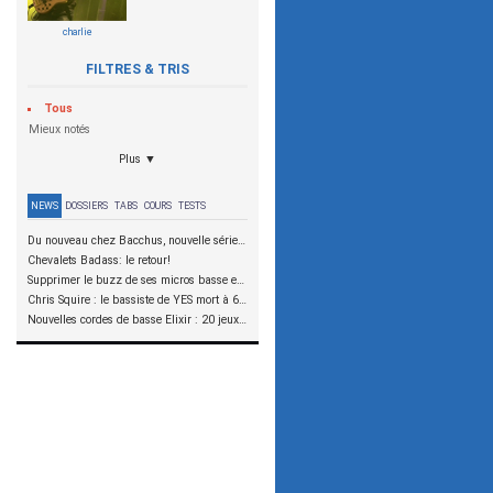
charlie
FILTRES & TRIS
Tous
Mieux notés
Plus ▼
NEWS
DOSSIERS
TABS
COURS
TESTS
Du nouveau chez Bacchus, nouvelle série SCD
Chevalets Badass: le retour!
Supprimer le buzz de ses micros basse en reliant les aimants à la masse
Chris Squire : le bassiste de YES mort à 67 ans
Nouvelles cordes de basse Elixir : 20 jeux à tester !