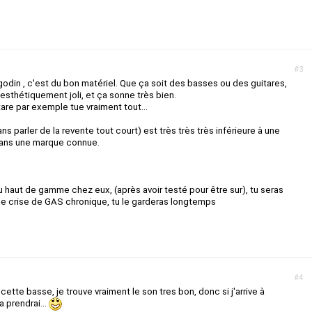
#3
godin , c'est du bon matériel. Que ça soit des basses ou des guitares,
, esthétiquement joli, et ça sonne très bien.
re par exemple tue vraiment tout...
ns parler de la revente tout court) est très très très inférieure à une
dans une marque connue.
u haut de gamme chez eux, (après avoir testé pour être sur), tu seras
 de crise de GAS chronique, tu le garderas longtemps
#4
cette basse, je trouve vraiment le son tres bon, donc si j'arrive à
 prendrai...