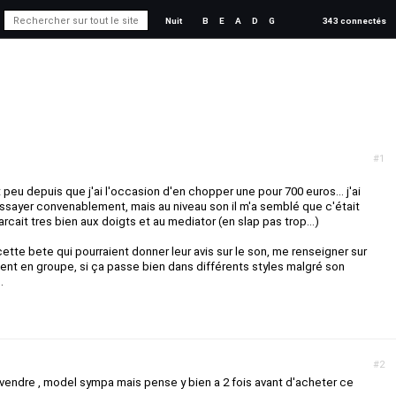
Nuit
B
E
A
D
G
343 connectés
#1
 peu depuis que j'ai l'occasion d'en chopper une pour 700 euros... j'ai
sayer convenablement, mais au niveau son il m'a semblé que c'était
cait tres bien aux doigts et au mediator (en slap pas trop...)
cette bete qui pourraient donner leur avis sur le son, me renseigner sur
t en groupe, si ça passe bien dans différents styles malgré son
.
#2
a revendre , model sympa mais pense y bien a 2 fois avant d'acheter ce