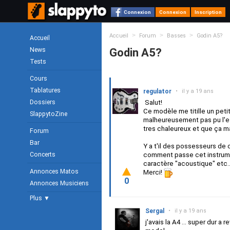
Connexion
Connexion
Inscription
>
>
>
Accueil
Forum
Basses
Godin A5?
Accueil
News
Godin A5?
Tests
Cours
Tablatures
regulator
•
il y a 19 ans
Dossiers
Salut!
Ce modèle me titille un petit
SlappytoZine
malheureusement pas pu l'es
tres chaleureux et que ça mar
Forum
Bar
Y a t'il des possesseurs de 
Concerts
comment passe cet instrumen
caractère "acoustique" etc..
Annonces Matos
Merci!
0
Annonces Musiciens
Plus ▼
Sergal
•
il y a 19 ans
j'avais la A4 ... super dur 