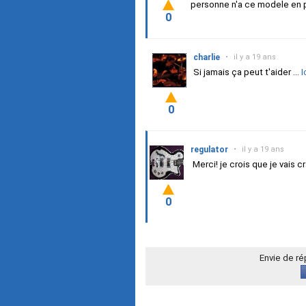
personne n'a ce modele en p
0
charlie
•
il y a 19 ans
Si jamais ça peut t'aider ...
I
0
regulator
•
il y a 19 ans
Merci! je crois que je vais 
0
Envie de r