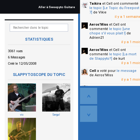
Taikira
et Cell
ont commenté
Aller à Sweepyto Guitare
le topic [Le Topic du Freepost
7]
de Vikie
il y a 1 semain
Aeros'Miss
et Cell
ont
commenté
le topic [une
chope s'il vous plait !]
de
Adrien21
STATISTIQUES
il y a 1 moi
Aeros'Miss
et Cell
ont
3061 vues
commenté
le topic [La mort
6 Messages
de Slappyto?]
de kurt
il y a 1 moi
Créé le 12/05/2008
Cell
a voté pour
le message
SLAPPYTOSCOPE DU TOPIC
de Aeros'Miss
il y a 1 moi
Cell
a voté pour
le message
de Malicia
il y a 1 moi
▼
vic
Sergal