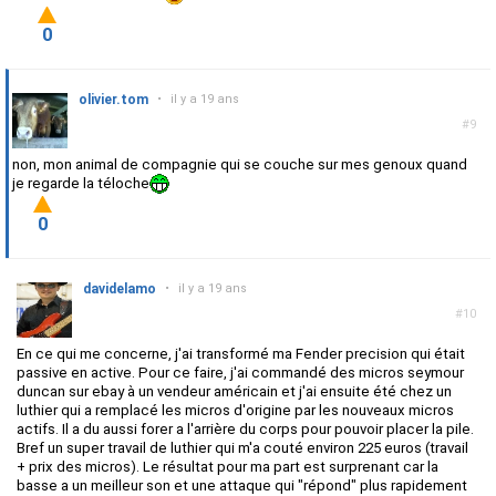
0
olivier.tom
•
il y a 19 ans
#9
non, mon animal de compagnie qui se couche sur mes genoux quand
je regarde la téloche
0
davidelamo
•
il y a 19 ans
#10
En ce qui me concerne, j'ai transformé ma Fender precision qui était
passive en active. Pour ce faire, j'ai commandé des micros seymour
duncan sur ebay à un vendeur américain et j'ai ensuite été chez un
luthier qui a remplacé les micros d'origine par les nouveaux micros
actifs. Il a du aussi forer a l'arrière du corps pour pouvoir placer la pile.
Bref un super travail de luthier qui m'a couté environ 225 euros (travail
+ prix des micros). Le résultat pour ma part est surprenant car la
basse a un meilleur son et une attaque qui "répond" plus rapidement