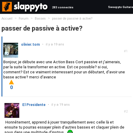
Sweepyto Guitare
283 connectés
>
>
>
Accueil
Forum
Basses
passer de passive à active?
passer de passive à active?
olivier.tom
•
il y a 19 ans
#1
Bonjour, je débute avec une Action Bass Cort passive et j'aimerais,
par la suite la transformer en active. Est ce possible? si oui,
comment? Est ce vraiment interressant pour un débutant, d'avoir une
basse active? merci d'avance
0
El Presidente
•
il y a 19 ans
#2
Honnêtement, apprend à jouer tranquillement avec celle là et
ensuite tu pourras essayer plein d'autres basses et claquer plein de
sous dans une multitude d'instrus...