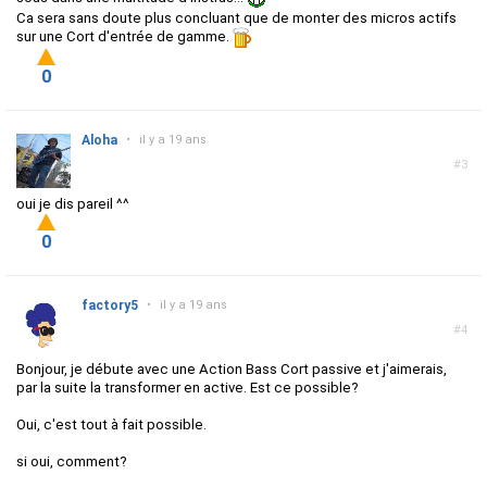
Ca sera sans doute plus concluant que de monter des micros actifs
sur une Cort d'entrée de gamme.
0
Aloha
•
il y a 19 ans
#3
oui je dis pareil ^^
0
factory5
•
il y a 19 ans
#4
Bonjour, je débute avec une Action Bass Cort passive et j'aimerais,
par la suite la transformer en active. Est ce possible?
Oui, c'est tout à fait possible.
si oui, comment?