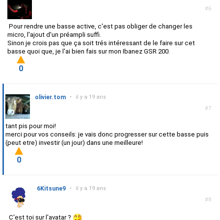
#6
Pour rendre une basse active, c'est pas obliger de changer les
micro, l'ajout d'un préampli suffi.
Sinon je crois pas que ça soit trés intéressant de le faire sur cet
basse quoi que, je l'ai bien fais sur mon Ibanez GSR 200.
0
olivier.tom
•
il y a 19 ans
#7
tant pis pour moi!
merci pour vos conseils: je vais donc progresser sur cette basse puis
(peut etre) investir (un jour) dans une meilleure!
0
6Kitsune9
•
il y a 19 ans
#8
C'est toi sur l'avatar ?